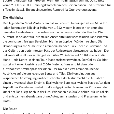
Sportenthusiasten kein Problem, wenn der Trainingsplan stimmt. Du solltest
vorab 2.000 bis 3.000 Trainingskilometer in den Beinen haben und Sitzfleisch für
6 Tage im Sattel. Ein gut eingestelltes Rennrad ist Grundvoraussetzung.
Die Highlights
Den legendären Mont Ventoux einmal im Leben zu bezwingen ist ein Muss für
jeden Rennradler. Mit einer Höhe von 1.912 Metern bietet er nicht nur eine
beeindruckende Aussicht, sondern auch eine herausfordernde Strecke. Die
Auffahrt ist bekannt für ihre steilen Abschnitte und wechselnden Landschaften,
die von kargen, felsigen Bereichen bis hin zu üppigen Wäldern reichen. Die
Belohnung für die Mühe ist ein atemberaubender Blick über die Provence und
das Gefühl, den berühmtesten Pass der Radsportwelt bezwungen zu haben. Der
bekannte Alpe d'Huez schlängelt sich über 21 Kehren auf 15 Kilometer in die
Höhe - jede Kehre ist einem Tour-Etappensieger gewidmet. Der Col du Galibier
wartet mit einer Passhöhe auf 2.646 Meter auf uns und ist damit der
fünfthöchste Straßenpass der Alpen. Der Koloss bietet atemberaubende
Ausblicke auf die umliegenden Berge und Täler. Die Kombination aus
körperlicher Anstrengung und der Schönheit der Natur macht die Auffahrt zu
einem unvergesslichen Erlebnis. Egal welcher Berg, egal welche Etappe: Auf dem
Asphalt der Passstraßen siehst du die aufgepinselten Namen der Profis und der
Jubel der Fans liegt noch in der Luft. Wir haben die Straße nahezu für uns allein
und entspannen abends ganz ohne Autogrammstunden und Presserummel im
Hotel.
Die Route