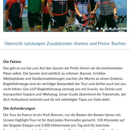
Am Col de la Croix de Fer.
Herrliche Aussichten.
Col de la Madeleine.
Am Mont Ventoux.
Auf geht&#039;s.
Purer Fahrspaß.
Übersicht
Leistungen
Zusatzkosten
Anreise und Preise
Buchen
Die Fakten
Das gibt es nur bei uns! Auf den Spuren der Profis fahren wir die berühmtesten
Pässe selbst. Die Spuren sind wörtlich zu nehmen: Banner, Schilder,
Werbeplakate und Straßenmarkierungen machen die Woche zu einem Erlebnis.
Begleitfahrzeuge sind ein wichtiger Bestandteil der Tour und dürfen auch bei uns
nicht fehlen: Das ULP-Begleitfahrzeug versorgt uns mit Snacks, Iso-Drinks und
transportiert Gepäck und Werkzeug. Unser Guide übernimmt die Trainerrolle, der
dich fortlaufend motiviert und dir mit vielseitigen Tipps zur Seite steht.
Die Anforderungen
Die Tour de France ist ein Profi-Rennen, nur die Besten der Besten fahren mit.
Unsere Highlight-Tour ist für (fast) jeden Rennradler gemacht. 130 Kilometer auf
der längsten Etappe und 2.000 Höhenmeter pro Tag sind für trainierte