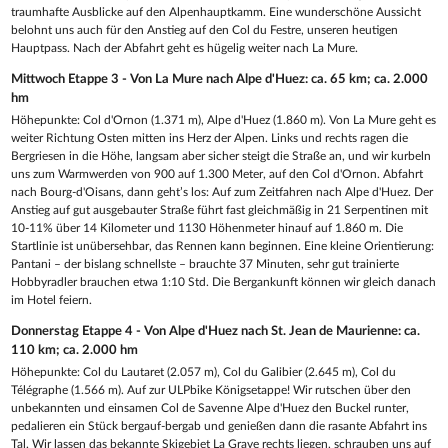
traumhafte Ausblicke auf den Alpenhauptkamm. Eine wunderschöne Aussicht
belohnt uns auch für den Anstieg auf den Col du Festre, unseren heutigen
Hauptpass. Nach der Abfahrt geht es hügelig weiter nach La Mure.
Mittwoch Etappe 3 - Von La Mure nach Alpe d'Huez: ca. 65 km; ca. 2.000
hm
Höhepunkte: Col d'Ornon (1.371 m), Alpe d'Huez (1.860 m). Von La Mure geht es
weiter Richtung Osten mitten ins Herz der Alpen. Links und rechts ragen die
Bergriesen in die Höhe, langsam aber sicher steigt die Straße an, und wir kurbeln
uns zum Warmwerden von 900 auf 1.300 Meter, auf den Col d'Ornon. Abfahrt
nach Bourg-d'Oisans, dann geht’s los: Auf zum Zeitfahren nach Alpe d'Huez. Der
Anstieg auf gut ausgebauter Straße führt fast gleichmäßig in 21 Serpentinen mit
10-11% über 14 Kilometer und 1130 Höhenmeter hinauf auf 1.860 m. Die
Startlinie ist unübersehbar, das Rennen kann beginnen. Eine kleine Orientierung:
Pantani – der bislang schnellste – brauchte 37 Minuten, sehr gut trainierte
Hobbyradler brauchen etwa 1:10 Std. Die Bergankunft können wir gleich danach
im Hotel feiern.
Donnerstag Etappe 4 - Von Alpe d'Huez nach St. Jean de Maurienne: ca.
110 km; ca. 2.000 hm
Höhepunkte: Col du Lautaret (2.057 m), Col du Galibier (2.645 m), Col du
Télégraphe (1.566 m). Auf zur ULPbike Königsetappe! Wir rutschen über den
unbekannten und einsamen Col de Savenne Alpe d'Huez den Buckel runter,
pedalieren ein Stück bergauf-bergab und genießen dann die rasante Abfahrt ins
Tal. Wir lassen das bekannte Skigebiet La Grave rechts liegen, schrauben uns auf