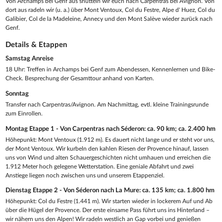
Von Archamps bei Genf aus shutteln wir euch nach Carpentras bei Avignon. Von
dort aus radeln wir (u. a.) über Mont Ventoux, Col du Festre, Alpe d' Huez, Col du
Galibier, Col de la Madeleine, Annecy und den Mont Salève wieder zurück nach
Genf.
Details & Etappen
Samstag Anreise
18 Uhr: Treffen in Archamps bei Genf zum Abendessen, Kennenlernen und Bike-
Check. Besprechung der Gesamttour anhand von Karten.
Sonntag
Transfer nach Carpentras/Avignon. Am Nachmittag, evtl. kleine Trainingsrunde
zum Einrollen.
Montag Etappe 1 - Von Carpentras nach Séderon: ca. 90 km; ca. 2.400 hm
Höhepunkt: Mont Ventoux (1.912 m). Es dauert nicht lange und er steht vor uns,
der Mont Ventoux. Wir kurbeln den kahlen Riesen der Provence hinauf, lassen
uns von Wind und alten Schauergeschichten nicht umhauen und erreichen die
1.912 Meter hoch gelegene Wetterstation. Eine geniale Abfahrt und zwei
Anstiege liegen noch zwischen uns und unserem Etappenziel.
Dienstag Etappe 2 - Von Séderon nach La Mure: ca. 135 km; ca. 1.800 hm
Höhepunkt: Col du Festre (1.441 m). Wir starten wieder in lockerem Auf und Ab
über die Hügel der Provence. Der erste einsame Pass führt uns ins Hinterland –
wir nähern uns den Alpen! Wir radeln westlich an Gap vorbei und genießen