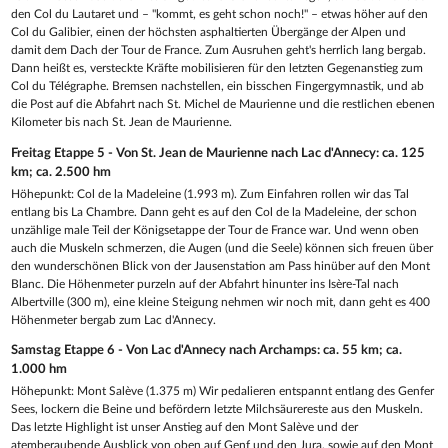
den Col du Lautaret und – "kommt, es geht schon noch!" – etwas höher auf den
Col du Galibier, einen der höchsten asphaltierten Übergänge der Alpen und
damit dem Dach der Tour de France. Zum Ausruhen geht's herrlich lang bergab.
Dann heißt es, versteckte Kräfte mobilisieren für den letzten Gegenanstieg zum
Col du Télégraphe. Bremsen nachstellen, ein bisschen Fingergymnastik, und ab
die Post auf die Abfahrt nach St. Michel de Maurienne und die restlichen ebenen
Kilometer bis nach St. Jean de Maurienne.
Freitag Etappe 5 - Von St. Jean de Maurienne nach Lac d'Annecy: ca. 125
km; ca. 2.500 hm
Höhepunkt: Col de la Madeleine (1.993 m). Zum Einfahren rollen wir das Tal
entlang bis La Chambre. Dann geht es auf den Col de la Madeleine, der schon
unzählige male Teil der Königsetappe der Tour de France war. Und wenn oben
auch die Muskeln schmerzen, die Augen (und die Seele) können sich freuen über
den wunderschönen Blick von der Jausenstation am Pass hinüber auf den Mont
Blanc. Die Höhenmeter purzeln auf der Abfahrt hinunter ins Isère-Tal nach
Albertville (300 m), eine kleine Steigung nehmen wir noch mit, dann geht es 400
Höhenmeter bergab zum Lac d'Annecy.
Samstag Etappe 6 - Von Lac d'Annecy nach Archamps: ca. 55 km; ca.
1.000 hm
Höhepunkt: Mont Salève (1.375 m) Wir pedalieren entspannt entlang des Genfer
Sees, lockern die Beine und befördern letzte Milchsäurereste aus den Muskeln.
Das letzte Highlight ist unser Anstieg auf den Mont Salève und der
atemberaubende Ausblick von oben auf Genf und den Jura, sowie auf den Mont