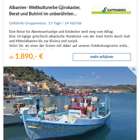
Albanien- Weltkulturerbe Gjirokaster,
Berat und Butrint im unberührten
Fleckchen Europas
Geführte Gruppentour
,
15 Tage
/ 14 Nächte
Eine Reise für Abenteuerlustige und Entdecker weit weg vom Alltag.
Eine 14-tägige griechisch-albanische Rundreise von der Insel Korfu durch Süd-
und Mittelalbanien bis zur Riviera und zurück.
Seien Sie als einer der Ersten mit dabei auf unserer Entdeckungsreise entlang
der UNESCO – Weltkulturstätten…
1.890,- €
ab
mehr erfahren