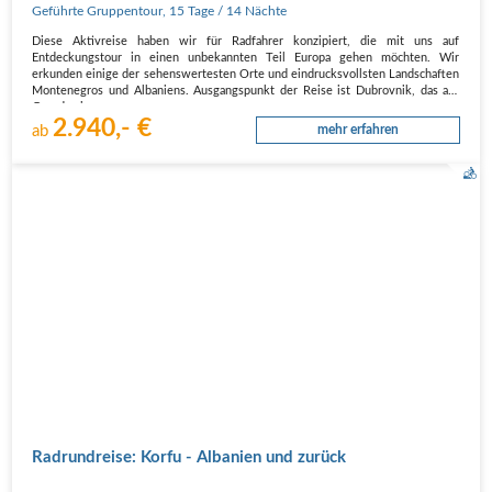
Radreise von Dubrovnik durch
Geführte Gruppentour
,
15 Tage
/ 14 Nächte
Montenegro und Albanien nach Korfu
Diese Aktivreise haben wir für Radfahrer konzipiert, die mit uns auf
Entdeckungstour in einen unbekannten Teil Europa gehen möchten. Wir
erkunden einige der sehenswertesten Orte und eindrucksvollsten Landschaften
Montenegros und Albaniens. Ausgangspunkt der Reise ist Dubrovnik, das auf
Grund seiner…
2.940,- €
ab
mehr erfahren
Radrundreise: Korfu - Albanien und zurück