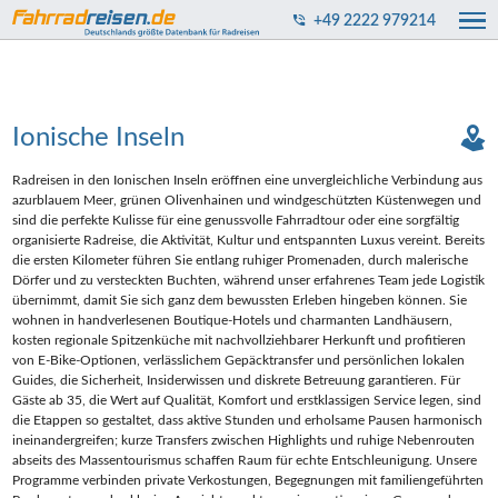
+49 2222 979214
Ionische Inseln
Radreisen in den Ionischen Inseln eröffnen eine unvergleichliche Verbindung aus
azurblauem Meer, grünen Olivenhainen und windgeschützten Küstenwegen und
sind die perfekte Kulisse für eine genussvolle Fahrradtour oder eine sorgfältig
organisierte Radreise, die Aktivität, Kultur und entspannten Luxus vereint. Bereits
die ersten Kilometer führen Sie entlang ruhiger Promenaden, durch malerische
Dörfer und zu versteckten Buchten, während unser erfahrenes Team jede Logistik
übernimmt, damit Sie sich ganz dem bewussten Erleben hingeben können. Sie
wohnen in handverlesenen Boutique‑Hotels und charmanten Landhäusern,
kosten regionale Spitzenküche mit nachvollziehbarer Herkunft und profitieren
von E‑Bike‑Optionen, verlässlichem Gepäcktransfer und persönlichen lokalen
Guides, die Sicherheit, Insiderwissen und diskrete Betreuung garantieren. Für
Gäste ab 35, die Wert auf Qualität, Komfort und erstklassigen Service legen, sind
die Etappen so gestaltet, dass aktive Stunden und erholsame Pausen harmonisch
ineinandergreifen; kurze Transfers zwischen Highlights und ruhige Nebenrouten
abseits des Massentourismus schaffen Raum für echte Entschleunigung. Unsere
Programme verbinden private Verkostungen, Begegnungen mit familiengeführten