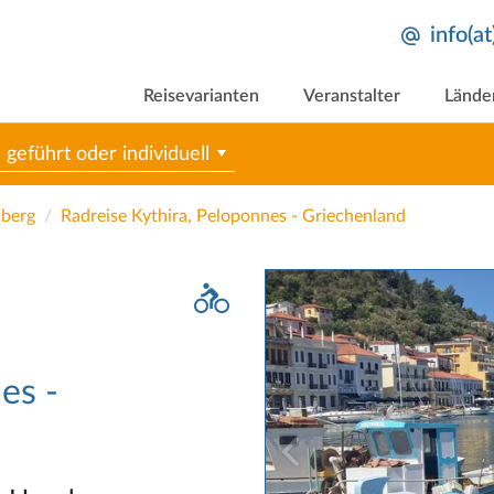
info(a
Reisevarianten
Veranstalter
Lände
geführt oder individuell
nberg
Radreise Kythira, Peloponnes - Griechenland
es -