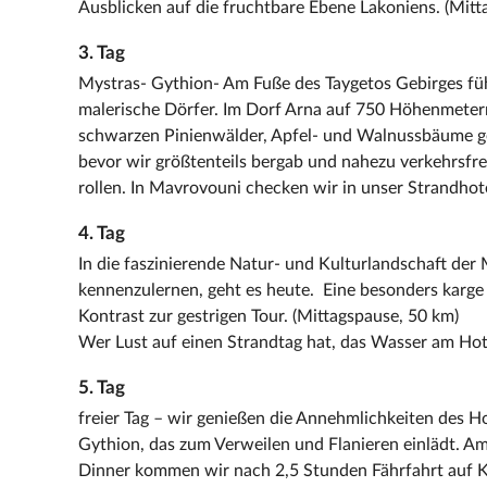
Ausblicken auf die fruchtbare Ebene Lakoniens. (Mitt
3. Tag
Mystras- Gythion- Am Fuße des Taygetos Gebirges füh
malerische Dörfer. Im Dorf Arna auf 750 Höhenmetern
schwarzen Pinienwälder, Apfel- und Walnussbäume ge
bevor wir größtenteils bergab und nahezu verkehrsfre
rollen. In Mavrovouni checken wir in unser Strandhote
4. Tag
In die faszinierende Natur- und Kulturlandschaft de
kennenzulernen, geht es heute. Eine besonders karge 
Kontrast zur gestrigen Tour. (Mittagspause, 50 km)
Wer Lust auf einen Strandtag hat, das Wasser am Hotel
5. Tag
freier Tag – wir genießen die Annehmlichkeiten des H
Gythion, das zum Verweilen und Flanieren einlädt. 
Dinner kommen wir nach 2,5 Stunden Fährfahrt auf K