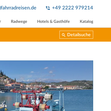
t)fahrradreisen.de
+49 2222 979214
r
Radwege
Hotels & Gasthöfe
Katalog
Detailsuche