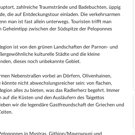
auptort, zahlreiche Traumstrände und Badebuchten, üppig
de, die auf Entdeckungstour einladen. Die verkehrsarmen
nn man ist fast allein unterwegs. Touristen trifft man
ten Geheimtipp zwischen der Südspitze der Peloponnes
 Region ist von den grünen Landschaften der Parnon- und
ßergewöhnliche kulturelle Städte und die kleine
ränden, dieses noch unbekannte Gebiet.
armen Nebenstraßen vorbei an Dörfern, Olivenhainen,
 könnte nicht abwechslungsreicher sein: von flachen,
 Region alles zu bieten, was das Radlerherz begehrt. Immer
 auf die Küsten und den Ausläufern des Taigettos
leben wir die legendäre Gastfreundschaft der Griechen und
Zeiten.
Peloponnes in Mystras, Githion/Mavrovouni und