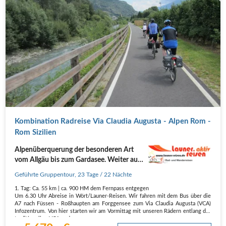
Kombination Radreise Via Claudia Augusta - Alpen Rom -
Rom Sizilien
Alpenüberquerung der besonderen Art
vom Allgäu bis zum Gardasee. Weiter auf
der "Ciclopista del Sole "von den Alpen
Geführte Gruppentour
,
23 Tage
/ 22 Nächte
nach Rom auf dem "Sonnen-Radweg"
1. Tag: Ca. 55 km | ca. 900 HM dem Fernpass entgegen
und von Rom nach Sizilien
Um 6.30 Uhr Abreise in Wört/Launer-Reisen. Wir fahren mit dem Bus über die
A7 nach Füssen - Roßhaupten am Forggensee zum Via Claudia Augusta (VCA)
Infozentrum. Von hier starten wir am Vormittag mit unseren Rädern entlang der
traditionellen VCA und…