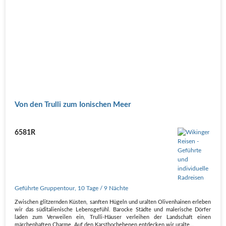
Von den Trulli zum Ionischen Meer
6581R
Geführte Gruppentour
,
10 Tage
/ 9 Nächte
Zwischen glitzernden Küsten, sanften Hügeln und uralten Olivenhainen erleben
wir das süditalienische Lebensgefühl. Barocke Städte und malerische Dörfer
laden zum Verweilen ein, Trulli-Häuser verleihen der Landschaft einen
märchenhaften Charme. Auf den Karsthochebenen entdecken wir uralte…