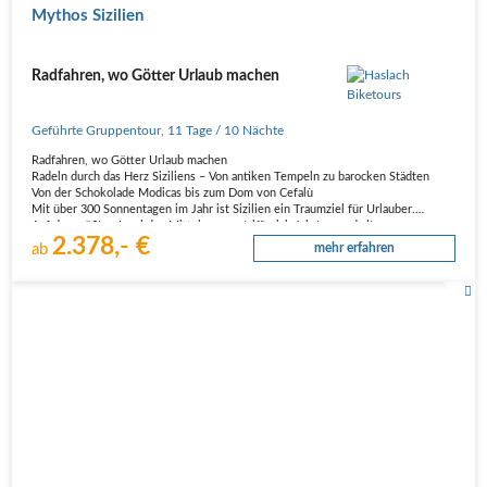
Mythos Sizilien
Radfahren, wo Götter Urlaub machen
Geführte Gruppentour
,
11 Tage
/ 10 Nächte
Radfahren, wo Götter Urlaub machen
Radeln durch das Herz Siziliens – Von antiken Tempeln zu barocken Städten
Von der Schokolade Modicas bis zum Dom von Cefalù
Mit über 300 Sonnentagen im Jahr ist Sizilien ein Traumziel für Urlauber.
Auf der größten Insel des Mittelmeeres trifft sich Jahrtausend alte…
2.378,- €
ab
mehr erfahren