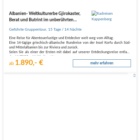
Albanien- Weltkulturerbe Gjirokaster,
Berat und Butrint im unberührten
Fleckchen Europas
Geführte Gruppentour
,
15 Tage
/ 14 Nächte
Eine Reise für Abenteuerlustige und Entdecker weit weg vom Alltag.
Eine 14-tägige griechisch-albanische Rundreise von der Insel Korfu durch Süd-
und Mittelalbanien bis zur Riviera und zurück.
Seien Sie als einer der Ersten mit dabei auf unserer Entdeckungsreise entlang
der UNESCO – Weltkulturstätten…
1.890,- €
ab
mehr erfahren