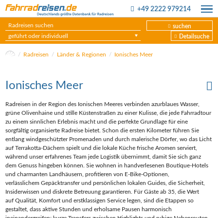
+49 2222 979214
suchen
geführt oder individuell
Detailsuche
Radreisen
Länder & Regionen
Ionisches Meer
Ionisches Meer
Radreisen in der Region des Ionischen Meeres verbinden azurblaues Wasser,
grüne Olivenhaine und stille Küstenstraßen zu einer Kulisse, die jede Fahrradtour
zu einem sinnlichen Erlebnis macht und die perfekte Grundlage für eine
sorgfältig organisierte Radreise bietet. Schon die ersten Kilometer führen Sie
entlang windgeschützter Promenaden und durch malerische Dörfer, wo das Licht
auf Terrakotta‑Dächern spielt und die lokale Küche frische Aromen serviert,
während unser erfahrenes Team jede Logistik übernimmt, damit Sie sich ganz
dem Genuss hingeben können. Sie wohnen in handverlesenen Boutique‑Hotels
und charmanten Landhäusern, profitieren von E‑Bike‑Optionen,
verlässlichem Gepäcktransfer und persönlichen lokalen Guides, die Sicherheit,
Insiderwissen und diskrete Betreuung garantieren. Für Gäste ab 35, die Wert
auf Qualität, Komfort und erstklassigen Service legen, sind die Etappen so
gestaltet, dass aktive Stunden und erholsame Pausen harmonisch
ineinandergreifen; kurze Transfers zwischen Highlights und ruhige Nebenrouten