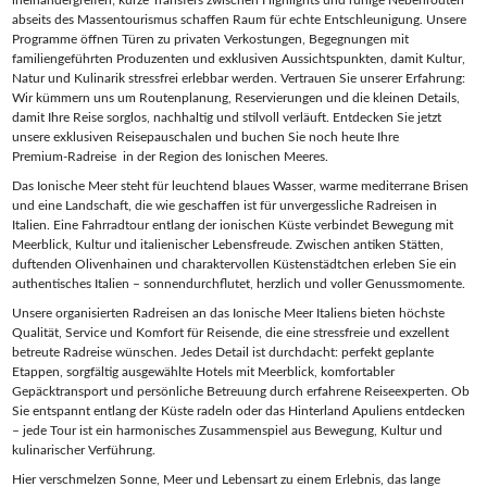
abseits des Massentourismus schaffen Raum für echte Entschleunigung. Unsere
Programme öffnen Türen zu privaten Verkostungen, Begegnungen mit
familiengeführten Produzenten und exklusiven Aussichtspunkten, damit Kultur,
Natur und Kulinarik stressfrei erlebbar werden. Vertrauen Sie unserer Erfahrung:
Wir kümmern uns um Routenplanung, Reservierungen und die kleinen Details,
damit Ihre Reise sorglos, nachhaltig und stilvoll verläuft. Entdecken Sie jetzt
unsere exklusiven Reisepauschalen und buchen Sie noch heute Ihre
Premium‑Radreise in der Region des Ionischen Meeres.
Das Ionische Meer steht für leuchtend blaues Wasser, warme mediterrane Brisen
und eine Landschaft, die wie geschaffen ist für unvergessliche Radreisen in
Italien. Eine Fahrradtour entlang der ionischen Küste verbindet Bewegung mit
Meerblick, Kultur und italienischer Lebensfreude. Zwischen antiken Stätten,
duftenden Olivenhainen und charaktervollen Küstenstädtchen erleben Sie ein
authentisches Italien – sonnendurchflutet, herzlich und voller Genussmomente.
Unsere organisierten Radreisen an das Ionische Meer Italiens bieten höchste
Qualität, Service und Komfort für Reisende, die eine stressfreie und exzellent
betreute Radreise wünschen. Jedes Detail ist durchdacht: perfekt geplante
Etappen, sorgfältig ausgewählte Hotels mit Meerblick, komfortabler
Gepäcktransport und persönliche Betreuung durch erfahrene Reiseexperten. Ob
Sie entspannt entlang der Küste radeln oder das Hinterland Apuliens entdecken
– jede Tour ist ein harmonisches Zusammenspiel aus Bewegung, Kultur und
kulinarischer Verführung.
Hier verschmelzen Sonne, Meer und Lebensart zu einem Erlebnis, das lange