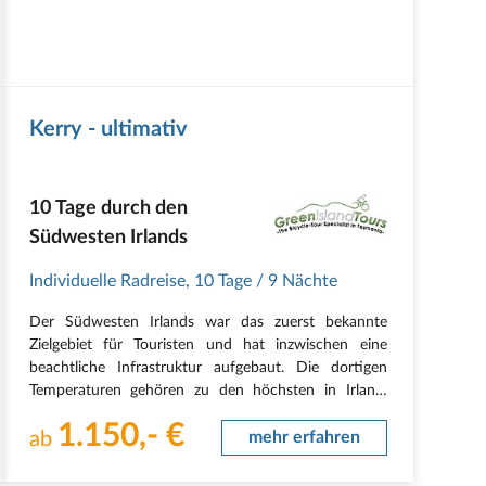
Kerry - ultimativ
10 Tage durch den
Südwesten Irlands
Individuelle Radreise
,
10 Tage
/ 9 Nächte
Der Südwesten Irlands war das zuerst bekannte
Zielgebiet für Touristen und hat inzwischen eine
beachtliche Infrastruktur aufgebaut. Die dortigen
Temperaturen gehören zu den höchsten in Irland.
Neben bizarren „Berg“welten findet man
1.150,- €
atemberaubende Küstenabschnitte mit tollen
ab
mehr erfahren
Sandstränden und eine…