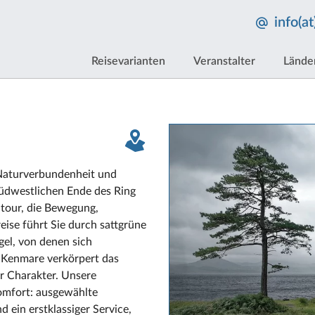
info(a
Reisevarianten
Veranstalter
Lände
 Naturverbundenheit und
südwestlichen Ende des Ring
dtour, die Bewegung,
eise führt Sie durch sattgrüne
gel, von denen sich
 Kenmare verkörpert das
er Charakter. Unsere
Komfort: ausgewählte
 ein erstklassiger Service,