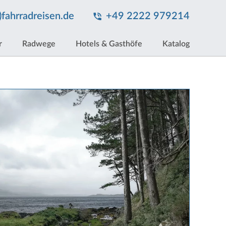
t)fahrradreisen.de
+49 2222 979214
r
Radwege
Hotels & Gasthöfe
Katalog