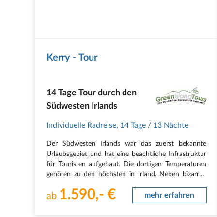
Kerry - Tour
14 Tage Tour durch den
Südwesten Irlands
Individuelle Radreise
,
14 Tage
/ 13 Nächte
Der Südwesten Irlands war das zuerst bekannte
Urlaubsgebiet und hat eine beachtliche Infrastruktur
für Touristen aufgebaut. Die dortigen Temperaturen
gehören zu den höchsten in Irland. Neben bizarren
„Berg“welten findet man dort beeindruckende
1.590,- €
Küstenabschnitte mit tollen Sandstränden und eine…
ab
mehr erfahren