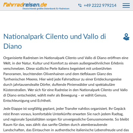
+49 2222 979214
Nationalpark Cilento und Vallo di
Diano
Organisierte Radreisen im Nationalpark Cilento und Vallo di Diano eröffnen eine
Welt, in der Natur, Kultur und Komfort zu einem außergewöhnlichen Erlebnis
verschmelzen. Diese südliche Perle Italiens begeistert mit unberührten
Panoramen, leuchtenden Olivenhainen und dem tiefblauen Glanz des
Tyrrhenischen Meeres. Hier wird jede Fahrradtour zu einer Entdeckungsreise
durch jahrtausendealte Dörfer, duftende Pinienwälder und spektakuläre
Küstenstraßen. Wer sich für eine Radreise in den Nationalpark Cilento und Vallo
di Diano entscheidet, wählt mehr als Bewegung – er wählt Genuss,
Entschleunigung und Echtheit.
Jede Etappe ist sorgfältig geplant, jeder Transfer nahtlos organisiert. Ihr Gepäck
reist Ihnen voraus, komfortable Unterkünfte erwarten Sie nach jedem Radtag,
und regionale Spezialitäten sorgen für unvergessliche Genussmomente. So bleibt
Raum für das, was zählt: das sanfte Gleiten durch atemberaubende
Landschaften, das Eintauchen in authentische italienische Lebensfreude und das