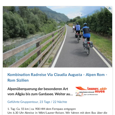
Kombination Radreise Via Claudia Augusta - Alpen Rom -
Rom Sizilien
Alpenüberquerung der besonderen Art
vom Allgäu bis zum Gardasee. Weiter auf
der "Ciclopista del Sole "von den Alpen
Geführte Gruppentour
,
23 Tage
/ 22 Nächte
nach Rom auf dem "Sonnen-Radweg"
1. Tag: Ca. 55 km | ca. 900 HM dem Fernpass entgegen
und von Rom nach Sizilien
Um 6.30 Uhr Abreise in Wört/Launer-Reisen. Wir fahren mit dem Bus über die