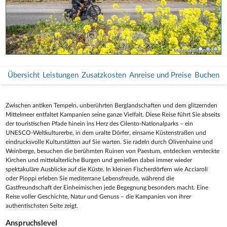
Cilentos Kueste und Nationalpark Radfahrer
Radweg durch Olivenhaine
Monte Stella Radfahrer
Übersicht
Leistungen
Zusatzkosten
Anreise und Preise
Buchen
Zwischen antiken Tempeln, unberührten Berglandschaften und dem glitzernden
Mittelmeer entfaltet Kampanien seine ganze Vielfalt. Diese Reise führt Sie abseits
der touristischen Pfade hinein ins Herz des Cilento-Nationalparks – ein
UNESCO-Weltkulturerbe, in dem uralte Dörfer, einsame Küstenstraßen und
eindrucksvolle Kulturstätten auf Sie warten. Sie radeln durch Olivenhaine und
Weinberge, besuchen die berühmten Ruinen von Paestum, entdecken versteckte
Kirchen und mittelalterliche Burgen und genießen dabei immer wieder
spektakuläre Ausblicke auf die Küste. In kleinen Fischerdörfern wie Acciaroli
oder Pioppi erleben Sie mediterrane Lebensfreude, während die
Gastfreundschaft der Einheimischen jede Begegnung besonders macht. Eine
Reise voller Geschichte, Natur und Genuss – die Kampanien von ihrer
authentischsten Seite zeigt.
Anspruchslevel