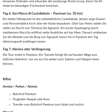
einsamen Stränden und erkunden die Landzunge Punta Licosa, bevor Sie Ihr
Hotel im lebendigen Fischerdorf erreichen.
Tag 6: San Marco di Castellabate – Paestum (ca. 30 km)
Ein letzter Höhepunkt ist das mittelalterliche Castellabate, dessen enge Gassen
und Panoramablick hoch über der Küste bezaubern. Über San Pietro radeln Sie
weiter zur Bucht von Trentova bei Agropoli. Ein kurzer Spaziergang durch
mediterrane Macchia eröffnet weite Ausblicke auf das Meer. Danach entdecken
Sie die Altstadt und die Burg von Agropoli, bevor Sie in Paestum den Tag
stimmungsvoll ausklingen lassen.
Tag 7: Abreise oder Verlängerung
Die Tour endet in Paestum. Ein Transfer bringt Sie auf kurzem Wege zum
örtlichen Bahnhof, von wo aus Sie weiter nach Salerno und Neapel reisen
können.
Infos
Anreise / Parken / Abreise
Bahnhof Paestum
Flughafen Neapel oder Rom
Transfer vom Bahnhof Paestum zum Hotel und zurück
Hinweis