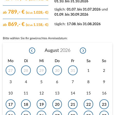
01.10. bis 31.10.2026
täglich
:
01.07. bis 31.07.2026
und
789,- €
ab
(
1.028,- €)
EZ ab
01.09. bis 30.09.2026
869,- €
täglich
:
17.08. bis 31.08.2026
ab
(
1.158,- €)
EZ ab
Bitte wählen Sie Ihr gewünschtes Anreisedatum:
August
2026
Mo
Di
Mi
Do
Fr
Sa
So
27
28
29
30
31
1
2
3
4
5
6
7
8
9
10
11
12
13
14
15
16
17
18
19
20
21
22
23