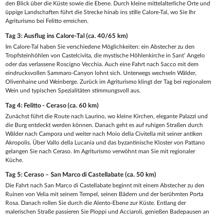
den Blick über die Küste sowie die Ebene. Durch kleine mittelalterliche Orte und
üppige Landschaften führt die Strecke hinab ins stille Calore-Tal, wo Sie Ihr
Agriturismo bei Felitto erreichen.
Tag 3: Ausflug ins Calore-Tal (ca. 40/65 km)
Im Calore-Tal haben Sie verschiedene Möglichkeiten: ein Abstecher zu den
Tropfsteinhöhlen von Castelcivita, die mystische Höhlenkirche in Sant’ Angelo
oder das verlassene Roscigno Vecchia. Auch eine Fahrt nach Sacco mit dem
eindrucksvollen Sammaro-Canyon lohnt sich. Unterwegs wechseln Wälder,
Olivenhaine und Weinberge. Zurück im Agriturismo klingt der Tag bei regionalem
Wein und typischen Spezialitäten stimmungsvoll aus.
Tag 4: Felitto - Ceraso (ca. 60 km)
Zunächst führt die Route nach Laurino, wo kleine Kirchen, elegante Palazzi und
die Burg entdeckt werden können. Danach geht es auf ruhigen Straßen durch
Wälder nach Campora und weiter nach Moio della Civitella mit seiner antiken
Akropolis. Über Vallo della Lucania und das byzantinische Kloster von Pattano
gelangen Sie nach Ceraso. Im Agriturismo verwöhnt man Sie mit regionaler
Küche.
Tag 5: Ceraso – San Marco di Castellabate (ca. 50 km)
Die Fahrt nach San Marco di Castellabate beginnt mit einem Abstecher zu den
Ruinen von Velia mit seinem Tempel, seinen Bädern und der berühmten Porta
Rosa. Danach rollen Sie durch die Alento-Ebene zur Küste. Entlang der
malerischen Straße passieren Sie Pioppi und Acciaroli, genießen Badepausen an