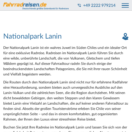
+49 2222 979214
Nationalpark Lanin
Der Nationalpark Lanín ist ein wahres Juwel im Süden Chiles und ein idealer Ort
für eine exklusive Radreise. Radreisen im Nationalpark Lanín führen Sie durch
eine wilde, unberührte Landschaft, die von Vulkanen, Gletschern und tiefen
Wäldern geprägt ist. Auf dieser Fahrradtour radeln Sie durch einige der
beeindruckendsten Landschaften Patagoniens, die Sie mit ihrer rauen Schönheit
und Vielfalt begeistern werden.
Die Routen durch den Nationalpark Lanín sind nicht nur für erfahrene Radfahrer
eine Herausforderung, sondern bieten auch unvergessliche Ausblicke auf den
Lanín-Vulkan und die zahlreichen Seen, die die Region durchziehen. Mit seinen
dicht bewaldeten Gebirgen, den weiten Steppen und den klaren Gewässern
bietet Lanín eine Vielzahl an Landschaften, die auf keiner anderen Fahrradtour zu
finden sind. Abseits der großen Touristenströme erleben Sie Chile von seiner
ursprünglichsten Seite – und das in einem komfortablen, gut organisierten
Rahmen, der Ihnen den Luxus einer stressfreien Reise bietet.
Buchen Sie jetzt Ihre Radreise im Nationalpark Lanín und lassen Sie sich von der