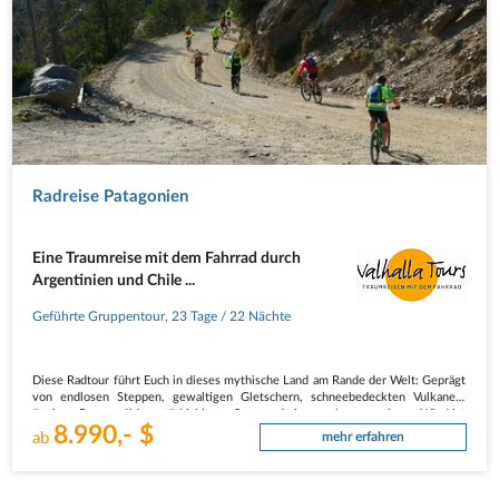
Radreise Patagonien
Eine Traumreise mit dem Fahrrad durch
Argentinien und Chile ...
Geführte Gruppentour
,
23 Tage
/ 22 Nächte
Diese Radtour führt Euch in dieses mythische Land am Rande der Welt: Geprägt
von endlosen Steppen, gewaltigen Gletschern, schneebedeckten Vulkanen,
üppigen Regenwäldern, türkisblauen Seen und einem erbarmungslosen Wind ist
8.990,- $
es auf jeden Fall einzigartig in seiner Wildheit und Schönheit.
ab
mehr erfahren
Diese…