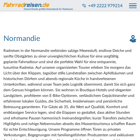
+49 2222 979214
Normandie
Radreisen in der Normandie verbinden salzige Meeresluft, endlose Deiche und
sanfte Obstgärten zu einer unvergleichlichen Kulisse für eine sorgfältig
geplante Fahrradtour und sind die perfekte Wahl für eine entspannte,
luxuriöse Radreise. Auf unseren organisierten Touren erleben Sie morgens das
Licht über den Klippen, tagsüber stille Landstraßen zwischen Apfelbäumen und
historischen Dörfern und abends regionale Küche in handverlesenen
Unterkünften, während unser Team jede Logistik übernimmt, damit Sie sich ganz
dem Genuss hingeben können. Sie wohnen in Boutique‑Hotels und eleganten
Landgütern, profitieren von E‑Bike‑Optionen, verlässlichem Gepäcktransfer und
erfahrenen lokalen Guides, die Sicherheit, Insiderwissen und persönliche
Betreuung garantieren. Für Gäste ab 35, die Wert auf Qualität, Komfort und
erstklassigen Service legen, sind die Etappen so gestaltet, dass aktive Stunden
und erholsame Pausen harmonisch ineinandergreifen; kurze Transfers zwischen
Highlights und ruhige Nebenrouten abseits des Massentourismus schaffen Raum
für echte Entschleunigung. Unsere Programme öffnen Türen zu privaten
Verkostungen, Begegnungen mit familiengeführten Produzenten und exklusiven