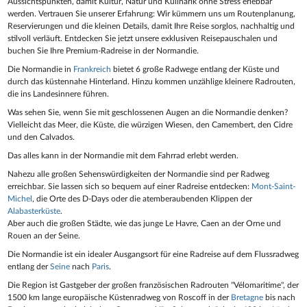
Aussichtspunkten, damit Kultur, Natur und Kulinarik ohne Stress erlebbar
werden. Vertrauen Sie unserer Erfahrung: Wir kümmern uns um Routenplanung,
Reservierungen und die kleinen Details, damit Ihre Reise sorglos, nachhaltig und
stilvoll verläuft. Entdecken Sie jetzt unsere exklusiven Reisepauschalen und
buchen Sie Ihre Premium‑Radreise in der Normandie.
Die Normandie in
Frankreich
bietet 6 große Radwege entlang der Küste und
durch das küstennahe Hinterland. Hinzu kommen unzählige kleinere Radrouten,
die ins Landesinnere führen.
Was sehen Sie, wenn Sie mit geschlossenen Augen an die Normandie denken?
Vielleicht das Meer, die Küste, die würzigen Wiesen, den Camembert, den Cidre
und den Calvados.
Das alles kann in der Normandie mit dem Fahrrad erlebt werden.
Nahezu alle großen Sehenswürdigkeiten der Normandie sind per Radweg
erreichbar. Sie lassen sich so bequem auf einer Radreise entdecken:
Mont-Saint-
Michel
, die Orte des D-Days oder die atemberaubenden Klippen der
Alabasterküste
.
Aber auch die großen Städte, wie das junge Le Havre, Caen an der Orne und
Rouen an der Seine.
Die Normandie ist ein idealer Ausgangsort für eine Radreise auf dem Flussradweg
entlang der
Seine
nach
Paris
.
Die Region ist Gastgeber der großen französischen Radrouten "Vélomaritime", der
1500 km lange europäische Küstenradweg von Roscoff in der
Bretagne
bis nach