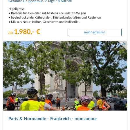
Geführte Gruppentour
,
9 Tage
/ 8 Nächte
Highlights:
• Radtour für Genießer auf bestens erkundeten Wegen
• beeindruckende Kathedralen, Küstenlandschaften und Regionen
• Mix aus Natur, Kultur, Geschichte und Kulinarik
1.980,- €
Auf Sie wartet eine vielseitige Entdeckungsreise mit französischem Flair,
ab
mehr erfahren
bemerkenswerten Kathedralen, mittelalterlichen…
Paris & Normandie - Frankreich - mon amour