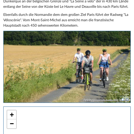
Dunkerque an der belgischen Grenze und "La Seine a velo" der in 430 km Lände
entlang der Seine von der Küste bei Le Havre und Deauville bis nach Paris führt.
Ebenfalls durch die Normandie dem dem großen Ziel Paris führt der Radweg "La
Véloscénie". Vom Mont-Saint-Michel aus erreicht man die französische
Hauptstadt nach 450 sehenswerten Kilometern.
Balade gourmande à vélo © D. DUMAS
Côte d'albâtre © Nathalie Lecerf
+
−