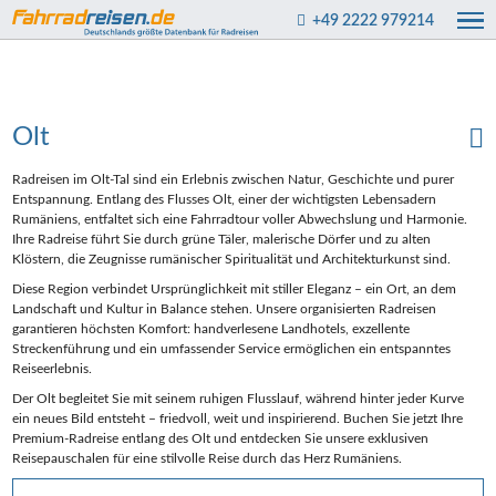
+49 2222 979214
Olt
Radreisen im Olt-Tal sind ein Erlebnis zwischen Natur, Geschichte und purer
Entspannung. Entlang des Flusses Olt, einer der wichtigsten Lebensadern
Rumäniens, entfaltet sich eine Fahrradtour voller Abwechslung und Harmonie.
Ihre Radreise führt Sie durch grüne Täler, malerische Dörfer und zu alten
Klöstern, die Zeugnisse rumänischer Spiritualität und Architekturkunst sind.
Diese Region verbindet Ursprünglichkeit mit stiller Eleganz – ein Ort, an dem
Landschaft und Kultur in Balance stehen. Unsere organisierten Radreisen
garantieren höchsten Komfort: handverlesene Landhotels, exzellente
Streckenführung und ein umfassender Service ermöglichen ein entspanntes
Reiseerlebnis.
Der Olt begleitet Sie mit seinem ruhigen Flusslauf, während hinter jeder Kurve
ein neues Bild entsteht – friedvoll, weit und inspirierend. Buchen Sie jetzt Ihre
Premium-Radreise entlang des Olt und entdecken Sie unsere exklusiven
Reisepauschalen für eine stilvolle Reise durch das Herz Rumäniens.