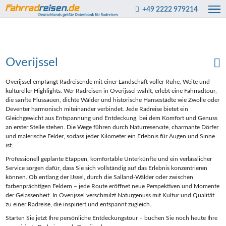
+49 2222 979214
Overijssel
Overijssel empfängt Radreisende mit einer Landschaft voller Ruhe, Weite und
kultureller Highlights. Wer Radreisen in Overijssel wählt, erlebt eine Fahrradtour,
die sanfte Flussauen, dichte Wälder und historische Hansestädte wie Zwolle oder
Deventer harmonisch miteinander verbindet. Jede Radreise bietet ein
Gleichgewicht aus Entspannung und Entdeckung, bei dem Komfort und Genuss
an erster Stelle stehen. Die Wege führen durch Naturreservate, charmante Dörfer
und malerische Felder, sodass jeder Kilometer ein Erlebnis für Augen und Sinne
ist.
Professionell geplante Etappen, komfortable Unterkünfte und ein verlässlicher
Service sorgen dafür, dass Sie sich vollständig auf das Erlebnis konzentrieren
können. Ob entlang der IJssel, durch die Salland-Wälder oder zwischen
farbenprächtigen Feldern – jede Route eröffnet neue Perspektiven und Momente
der Gelassenheit. In Overijssel verschmilzt Naturgenuss mit Kultur und Qualität
zu einer Radreise, die inspiriert und entspannt zugleich.
Starten Sie jetzt Ihre persönliche Entdeckungstour – buchen Sie noch heute Ihre