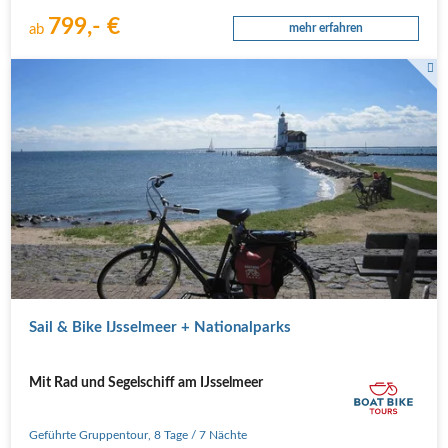
799,- €
ab
mehr erfahren
Sail & Bike IJsselmeer + Nationalparks
Mit Rad und Segelschiff am IJsselmeer
Geführte Gruppentour
,
8 Tage
/ 7 Nächte