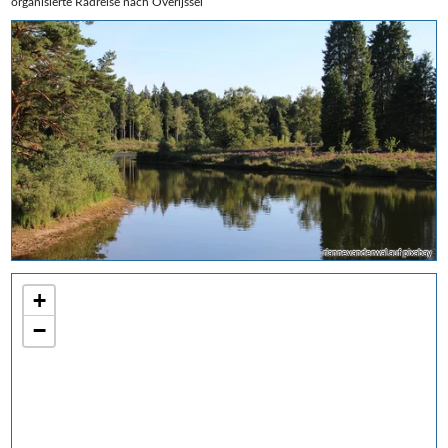
organisierte Radreise nach Overijssel
riannevanderwal auf pixabay
+
−