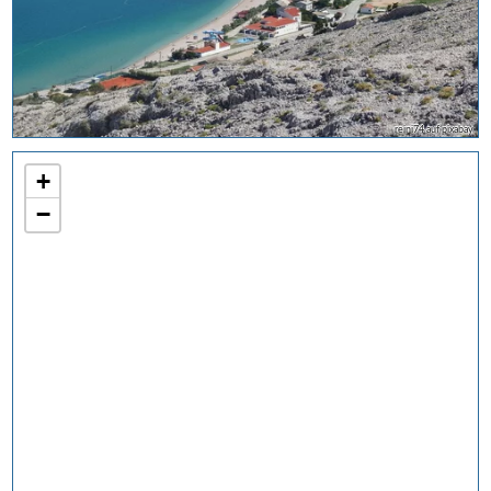
reini74 auf pixabay
+
−