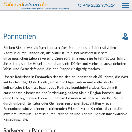
+49 2222 979214
Pannonien
Erleben Sie die weitläufigen Landschaften Pannoniens auf einer stilvollen
Radreise durch Pannonien, die Natur, Kultur und Komfort zu einem
unvergesslichen Erlebnis vereint. Diese sorgfältig organisierte Fahrradtour führt
Sie entlang sanfter Hügel, durch charmante Dörfer und vorbei an ausgedehnten
Wein- und Getreidefeldern, die jede Etappe einzigartig machen.
Unsere Radreisen in Pannonien richten sich an Menschen ab 35 Jahren, die Wert
auf hochwertige Unterkünfte, stressfreie Organisation und authentische
kulinarische Erlebnisse legen. Jede Radreise kombiniert aktives Radeln mit
entspannten Momenten der Entdeckung, sodass Sie die Region intensiv und
ohne Hektik genießen können. Ob beim Erkunden historischer Städte, Radeln
durch unberührte Natur oder Genießen regionaler Spezialitäten – jede
Fahrradtour wird zu einem inspirierenden Erlebnis voller Komfort. Starten Sie
jetzt Ihre Premium-Radreise durch Pannonien und sichern Sie sich Ihre exklusive
Reisepauschale.
Radwege in Pannonien