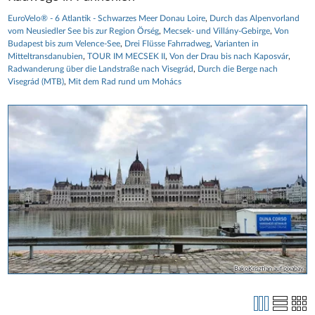
EuroVelo® - 6 Atlantik - Schwarzes Meer Donau Loire
Durch das Alpenvorland
vom Neusiedler See bis zur Region Örség
Mecsek- und Villány-Gebirge
Von
Budapest bis zum Velence-See
Drei Flüsse Fahrradweg
Varianten in
Mitteltransdanubien
TOUR IM MECSEK II
Von der Drau bis nach Kaposvár
Radwanderung über die Landstraße nach Visegrád
Durch die Berge nach
Visegrád (MTB)
Mit dem Rad rund um Mohács
BakoKrisztian auf pixabay