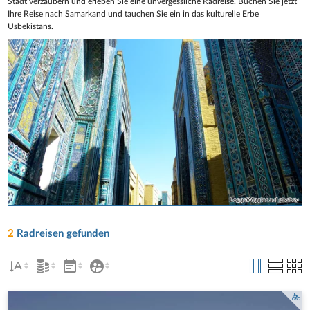
Stadt verzaubern und erleben Sie eine unvergessliche Radreise. Buchen Sie jetzt
Ihre Reise nach Samarkand und tauchen Sie ein in das kulturelle Erbe
Usbekistans.
LoggaWiggler auf pixabay
2
Radreisen gefunden