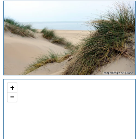
congerdesign auf pixabay
+
−