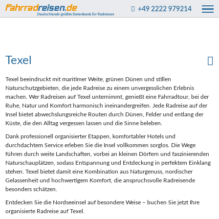
+49 2222 979214
Texel
Texel beeindruckt mit maritimer Weite, grünen Dünen und stillen
Naturschutzgebieten, die jede Radreise zu einem unvergesslichen Erlebnis
machen. Wer Radreisen auf Texel unternimmt, genießt eine Fahrradtour, bei der
Ruhe, Natur und Komfort harmonisch ineinandergreifen. Jede Radreise auf der
Insel bietet abwechslungsreiche Routen durch Dünen, Felder und entlang der
Küste, die den Alltag vergessen lassen und die Sinne beleben.
Dank professionell organisierter Etappen, komfortabler Hotels und
durchdachtem Service erleben Sie die Insel vollkommen sorglos. Die Wege
führen durch weite Landschaften, vorbei an kleinen Dörfern und faszinierenden
Naturschauplätzen, sodass Entspannung und Entdeckung in perfektem Einklang
stehen. Texel bietet damit eine Kombination aus Naturgenuss, nordischer
Gelassenheit und hochwertigem Komfort, die anspruchsvolle Radreisende
besonders schätzen.
Entdecken Sie die Nordseeinsel auf besondere Weise – buchen Sie jetzt Ihre
organisierte Radreise auf Texel.