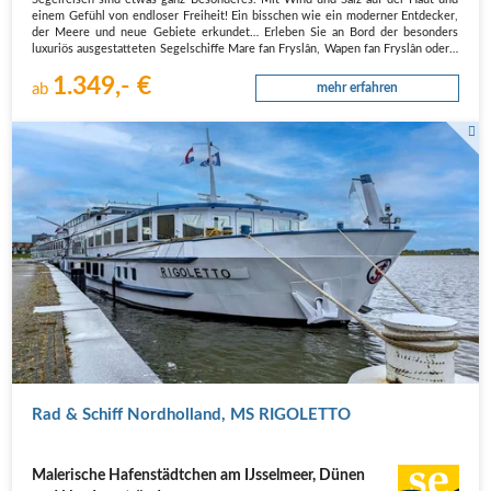
einem Gefühl von endloser Freiheit! Ein bisschen wie ein moderner Entdecker,
der Meere und neue Gebiete erkundet… Erleben Sie an Bord der besonders
luxuriös ausgestatteten Segelschiffe Mare fan Fryslân, Wapen fan Fryslân oder…
1.349,- €
ab
mehr erfahren
MS Rigoletto Flusskreuzfahrtschiff am Kai
Rad & Schiff Nordholland, MS RIGOLETTO
Malerische Hafenstädtchen am IJsselmeer, Dünen