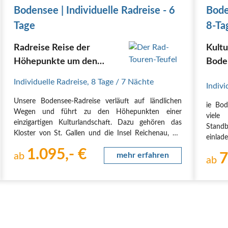
Bodensee | Individuelle Radreise - 6
Bode
Tage
8-Ta
Radreise Reise der
Kult
Höhepunkte um den
Bode
Bodensee mit
Individuelle Radreise
,
8 Tage
/ 7 Nächte
Indivi
Gepäcktransport
Unsere Bodensee-Radreise verläuft auf ländlichen
ie Bod
Wegen und führt zu den Höhepunkten einer
viele
einzigartigen Kulturlandschaft. Dazu gehören das
Standb
Kloster von St. Gallen und die Insel Reichenau, die
einlad
zum UNESCO-Weltkulturerbe zählen, die
Obstk
1.095,- €
Altstadtinsel Lindau, Salem, Meersburg und die
ab
mehr erfahren
7
atemb
ab
Birnau. Sie wohnen immer…
Wasser