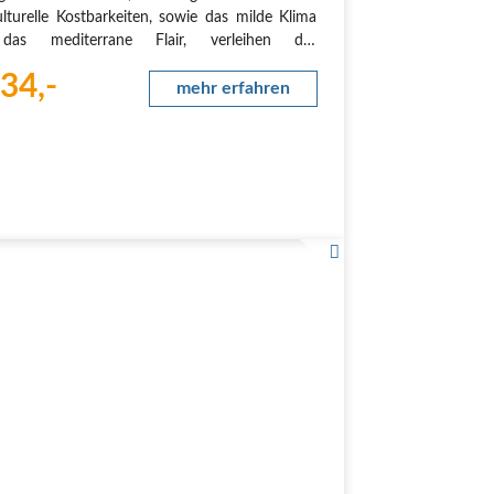
lturelle Kostbarkeiten, sowie das milde Klima
as mediterrane Flair, verleihen der
nseeregion den besonderen Reiz für
34,-
itter“.
mehr erfahren
 Anreise
riedrichshafen. Ausgabe…