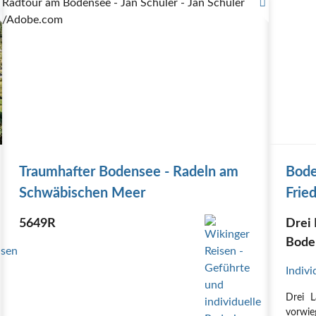
Radtour am Bodensee - Jan Schuler - Jan Schuler
/Adobe.com
Traumhafter Bodensee - Radeln am
Bode
Schwäbischen Meer
Frie
ab F
5649R
Drei 
Bode
Indivi
Drei 
vorwie