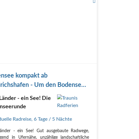
nsee kompakt ab
drichshafen - Um den Bodensee
riedrichshafen
Länder - ein See! Die
nseerunde
duelle Radreise
,
6 Tage
/ 5 Nächte
Länder - ein See! Gut ausgebaute Radwege,
gend in Ufernähe, unzählige landschaftliche