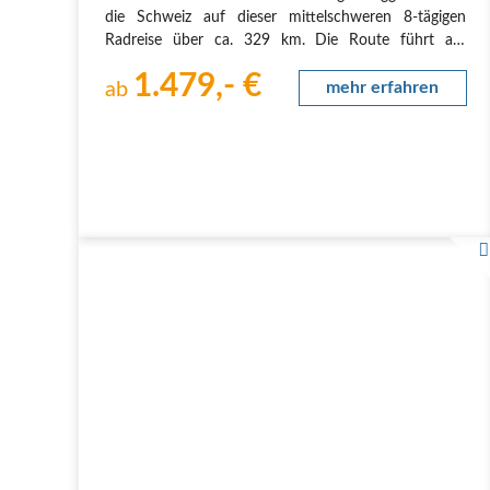
die Schweiz auf dieser mittelschweren 8-tägigen
Radreise über ca. 329 km. Die Route führt am
Bodenseeufer entlang über Rorschach und das
1.479,- €
Rheintal nach Chur, der ältesten Stadt nördlich der
ab
mehr erfahren
Alpen. Weiter geht es durch die wilde…