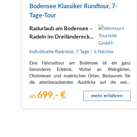
Bodensee Klassiker Rundtour, 7-
Tage-Tour
Radurlaub am Bodensee –
Radeln im Dreiländereck...
Individuelle Radreise
,
7 Tage
/ 6 Nächte
Eine Fahrradtour am Bodensee ist ein ganz
besonderes Erlebnis. Vorbei an Weingärten,
Obstwiesen und malerischen Orten. Bestaunen Sie
die atemberaubenden Ausblicke auf die weite
Wasserfläche des Bodensee und die Alpen, die sich
699,- €
hinter seinem Südufer erheben. Erkunden Sie die
ab
mehr erfahren
Bodenseeregion ab…