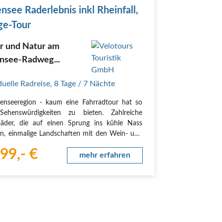
nsee Raderlebnis inkl Rheinfall,
ge-Tour
ur und Natur am
nsee-Radweg...
duelle Radreise
,
8 Tage
/ 7 Nächte
enseeregion - kaum eine Fahrradtour hat so
 Sehenswürdigkeiten zu bieten. Zahlreiche
äder, die auf einen Sprung ins kühle Nass
en, einmalige Landschaften mit den Wein- und
ulturen und drei Inseln. Immer wieder
99,- €
eraubende Ausblicke über die weite
mehr erfahren
fläche und die…
+49 2