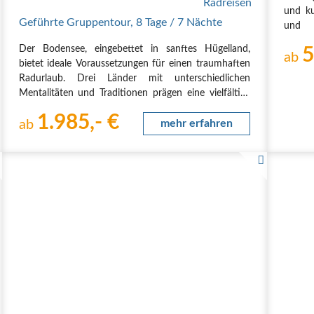
und ku
Geführte Gruppentour
,
8 Tage
/ 7 Nächte
und d
Bode
Der Bodensee, eingebettet in sanftes Hügelland,
5
„Pedalr
ab
bietet ideale Voraussetzungen für einen traumhaften
Radurlaub. Drei Länder mit unterschiedlichen
Route
Mentalitäten und Traditionen prägen eine vielfältige
1. Tag,
Kulturlandschaft. Fachwerkbauten, Gotik, Barock und
nach F
1.985,- €
die Moderne bestimmen das Bild der vielen kleinen…
ab
mehr erfahren