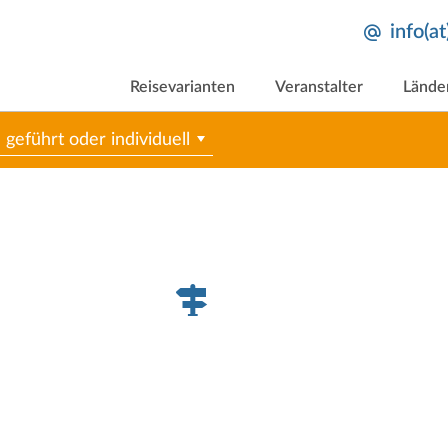
info(a
Reisevarianten
Veranstalter
Lände
geführt oder individuell