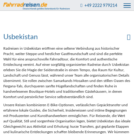
+49 2222 979214
Usbekistan
Radreisen in Usbekistan eröffnen eine seltene Verbindung aus historischer
Pracht, weiter Steppe und herzlicher Gastfreundschaft und sind die perfekte
Wahl für eine anspruchsvolle Fahrradtour, die Komfort und authentische
Entdeckung vereint. Auf einer sorgfältig organisierten Radreise durch Usbekistan
erleben Sie die Magie der Seidenstraße in einem Tempo, das Raum für Kultur,
Landschaft und Genuss lässt, während unser Team alle organisatorischen Details
übernimmt. Sie rollen zwischen Samarkands Mosaiken und den stillen Oasen des
Fergana-Tals, durchqueren sanfte Hügellandschaften und finden Ruhe in
handverlesenen Boutique‑Hotels und traditionellen Gästehäusern, in denen
Komfort und persönlicher Service selbstverständlich sind.
Unsere Reisen kombinieren E‑Bike‑Optionen, verlässlichen Gepäcktransfer und
erfahrene lokale Guides, die Sicherheit, Insiderwissen und intime Begegnungen
mit Produzenten und Kunsthandwerkern ermöglichen. Für Reisende, die Wert
auf Qualität, Stil und sorgenfreie Organisation legen, bietet Usbekistan das ideale
Gleichgewicht aus Aktivität und Erholung: kurze Transfers, gut geplante Etappen
und kulinarische Entdeckungen schaffen bleibende Erinnerungen. Wir kümmern