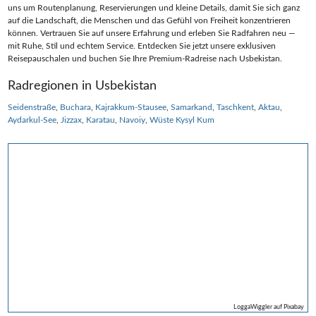
uns um Routenplanung, Reservierungen und kleine Details, damit Sie sich ganz
auf die Landschaft, die Menschen und das Gefühl von Freiheit konzentrieren
können. Vertrauen Sie auf unsere Erfahrung und erleben Sie Radfahren neu —
mit Ruhe, Stil und echtem Service. Entdecken Sie jetzt unsere exklusiven
Reisepauschalen und buchen Sie Ihre Premium‑Radreise nach Usbekistan.
Radregionen in Usbekistan
Seidenstraße
Buchara
Kajrakkum-Stausee
Samarkand
Taschkent
Aktau
Aydarkul-See
Jizzax
Karatau
Navoiy
Wüste Kysyl Kum
LoggaWiggler auf Pixabay