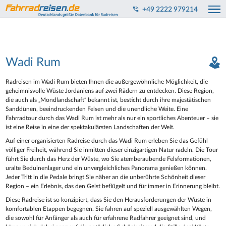
+49 2222 979214
Wadi Rum
Radreisen im Wadi Rum bieten Ihnen die außergewöhnliche Möglichkeit, die
geheimnisvolle Wüste Jordaniens auf zwei Rädern zu entdecken. Diese Region,
die auch als „Mondlandschaft“ bekannt ist, besticht durch ihre majestätischen
Sanddünen, beeindruckenden Felsen und die unendliche Weite. Eine
Fahrradtour durch das Wadi Rum ist mehr als nur ein sportliches Abenteuer – sie
ist eine Reise in eine der spektakulärsten Landschaften der Welt.
Auf einer organisierten Radreise durch das Wadi Rum erleben Sie das Gefühl
völliger Freiheit, während Sie inmitten dieser einzigartigen Natur radeln. Die Tour
führt Sie durch das Herz der Wüste, wo Sie atemberaubende Felsformationen,
uralte Beduinenlager und ein unvergleichliches Panorama genießen können.
Jeder Tritt in die Pedale bringt Sie näher an die unberührte Schönheit dieser
Region – ein Erlebnis, das den Geist beflügelt und für immer in Erinnerung bleibt.
Diese Radreise ist so konzipiert, dass Sie den Herausforderungen der Wüste in
komfortablen Etappen begegnen. Sie fahren auf speziell ausgewählten Wegen,
die sowohl für Anfänger als auch für erfahrene Radfahrer geeignet sind, und