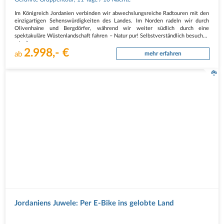
Im Königreich Jordanien verbinden wir abwechslungsreiche Radtouren mit den
einzigartigen Sehenswürdigkeiten des Landes. Im Norden radeln wir durch
Olivenhaine und Bergdörfer, während wir weiter südlich durch eine
spektakuläre Wüstenlandschaft fahren – Natur pur! Selbstverständlich besuchen
wir die…
2.998,- €
ab
mehr erfahren
Jordaniens Juwele: Per E-Bike ins gelobte Land