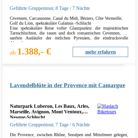
Geführte Gruppentour
,
8 Tage
/ 7 Nächte
Cevennen, Carcassonne, Canal du Midi, Béziers, Côte Vermeille,
Golf du Lion, spektakuläre Galamus -Schlucht
Eine spektakuläre Reise voller Glanzpunkte: die majestätischen
Tarnschluchten, die rauen und doch romantischen Cevennen, die
sanften Ausläufer der östlichen Pyrenäen, die eindrucksvolle
Altstadt…
1.388,- €
ab
mehr erfahren
Lavendelblüte in der Provence mit Camargue
Naturpark Luberon, Les Baux, Arles,
Marseille, Avignon, Mont Ventoux,
Nesque-Schlucht
Geführte Gruppentour
,
7 Tage
/ 6 Nächte
Die Provence, zwischen Rhône, Seealpen und Mittelmeer gelegen,