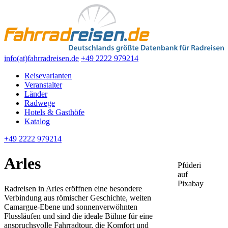
info(at)fahrradreisen.de
+49 2222 979214
Reisevarianten
Veranstalter
Länder
Radwege
Hotels & Gasthöfe
Katalog
+49 2222 979214
Arles
Pfüderi
auf
Leaflet
| ©
Pixabay
OpenStreetMap
Radreisen in Arles eröffnen eine besondere
contributors
Verbindung aus römischer Geschichte, weiten
Camargue‑Ebene und sonnenverwöhnten
+
Flussläufen und sind die ideale Bühne für eine
−
anspruchsvolle Fahrradtour, die Komfort und