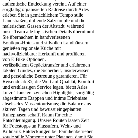
authentische Entdeckung vereint. Auf einer
sorgfältig organisierten Radreise durch Arles
erleben Sie in gemächlichem Tempo stille
Landstraßen, duftende Salzsümpfe und die
malerischen Gassen der Altstadt, während
unser Team alle logistischen Details übernimmt.
Sie übernachten in handverlesenen
Boutique‑Hotels und stilvollen Landhäusern,
genießen regionale Küche mit
nachvollziehbarer Herkunft und profitieren
von E‑Bike‑Optionen,
verlässlichem Gepäcktransfer und erfahrenen
lokalen Guides, die Sicherheit, Insiderwissen
und persönliche Betreuung garantieren. Für
Reisende ab 35, die Wert auf Qualität, Komfort
und erstklassigen Service legen, bietet Arles
kurze Transfers zwischen Highlights, sorgfältig
abgestimmte Etappen und intime Erlebnisse
abseits des Massentourismus; die Balance aus
aktiven Tagen und bewusst eingeplanten
Ruhephasen schafft Raum für echte
Entschleunigung. Unsere Routen lassen Zeit
für Fotostopps an Flussufern, Wein‑ und
Kulinarik‑Entdeckungen bei Familienbetrieben
sowie stille Momente unter Platanen, damit Sie