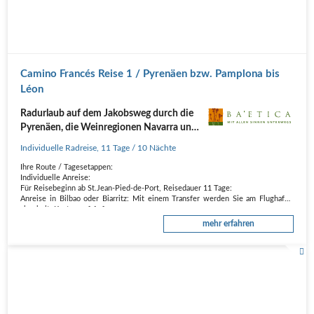
Camino Francés Reise 1 / Pyrenäen bzw. Pamplona bis
Léon
Radurlaub auf dem Jakobsweg durch die
Pyrenäen, die Weinregionen Navarra und
Rioja sowie die spanische Meseta
Individuelle Radreise
,
11 Tage
/ 10 Nächte
zwischen Burgos und León
Ihre Route / Tagesetappen:
Individuelle Anreise:
Für Reisebeginn ab St.Jean-Pied-de-Port, Reisedauer 11 Tage:
Anreise in Bilbao oder Biarritz: Mit einem Transfer werden Sie am Flughafen
abgeholt, Kosten auf Anfrage.
Anreise in Pamplona: Mit dem Linienbus erreichen Sie ab Pamplona den
mehr erfahren
spanischen Ort…