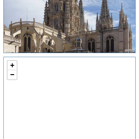
pixabay
+
−