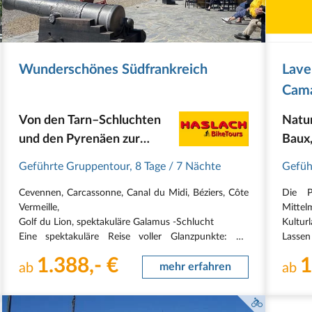
Wunderschönes Südfrankreich
Lave
Cam
Von den Tarn–Schluchten
Natu
und den Pyrenäen zur
Baux,
Mittelmeerküste...
Avig
Geführte Gruppentour
,
8 Tage
/ 7 Nächte
Gefüh
Nesq
Cevennen, Carcassonne, Canal du Midi, Béziers, Côte
Die P
Vermeille,
Mitte
Golf du Lion, spektakuläre Galamus -Schlucht
Kultur
Eine spektakuläre Reise voller Glanzpunkte: die
Lassen
majestätischen Tarnschluchten, die rauen und doch
südfr
1.388,- €
1
romantischen Cevennen, die sanften Ausläufer der
ab
mehr erfahren
bescha
ab
östlichen Pyrenäen, die eindrucksvolle Altstadt…
Naturl