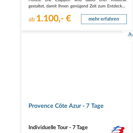
gestaltet, damit Ihnen genügend Zeit zum Entdecken
bleibt. Und da Sie jeweils zwei Nächte im gleichen
1.100,- €
Hotel verbringen ist auch ein Ruhetag…
ab
mehr erfahren
Provence Côte Azur - 7 Tage
Individuelle Tour - 7 Tage