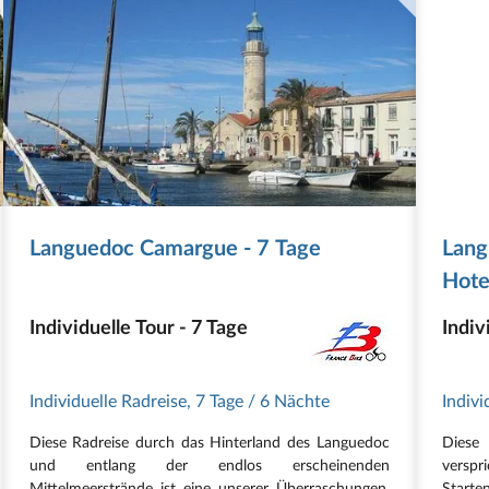
Languedoc Camargue - 7 Tage
Lang
Hote
Individuelle Tour - 7 Tage
Indiv
Individuelle Radreise
,
7 Tage
/ 6 Nächte
Indivi
Diese Radreise durch das Hinterland des Languedoc
Diese 
und entlang der endlos erscheinenden
verspr
Mittelmeerstrände ist eine unserer Überraschungen.
Start