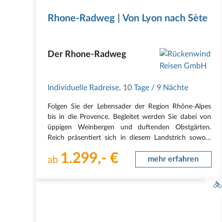
Rhone-Radweg | Von Lyon nach Sète
Der Rhone-Radweg
Individuelle Radreise
,
10 Tage
/ 9 Nächte
Folgen Sie der Lebensader der Region Rhône-Alpes
bis in die Provence. Begleitet werden Sie dabei von
üppigen Weinbergen und duftenden Obstgärten.
Reich präsentiert sich in diesem Landstrich sowohl
die Natur als auch die Kultur. Prächtige Kathedralen
1.299,- €
und Relikte der Römerzeit sind Spuren derer, die…
ab
mehr erfahren