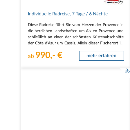
Individuelle Radreise
,
7 Tage
/ 6 Nächte
Diese Radreise führt Sie vom Herzen der Provence in
die herrlichen Landschaften um Aix-en-Provence und
schließlich an einen der schönsten Küstenabschnitte
der Côte d’Azur um Cassis. Allein dieser Fischerort ist
bereits einfach traumhaft schön. Aber damit
990,- €
begnügen wir uns nicht, denn in der nächsten…
ab
mehr erfahren