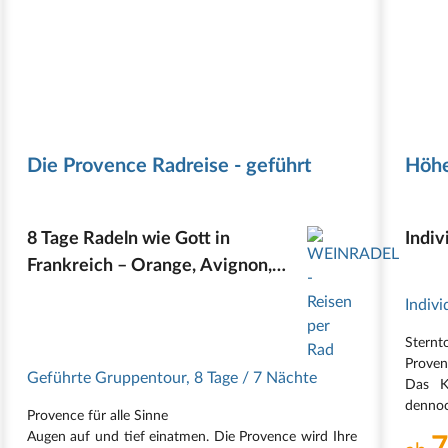
Die Provence Radreise - geführt
Höhe
8 Tage Radeln wie Gott in
Indiv
Frankreich – Orange, Avignon,
St. Rémy
Indivi
Sternt
Proven
Geführte Gruppentour
,
8 Tage
/ 7 Nächte
Das K
dennoc
Provence für alle Sinne
Sie fü
Augen auf und tief einatmen. Die Provence wird Ihre