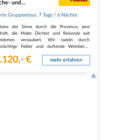
che- und
ueschlucht,
rte Gruppentour
,
7 Tage
/ 6 Nächte
gue, Avignon, Arles,
Reise der Sinne durch die Provence, jene
s
haft, die Maler, Dichter und Reisende seit
underten verzaubert. Wir radeln durch
nprächtige Felder und duftende Weinberge,
 an tiefen Schluchten und durch malerische
.120,- €
 in denen die Zeit stillzustehen scheint. Städte
mehr erfahren