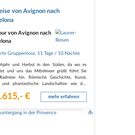
eise von Avignon nach
elona
our von Avignon nach
elona
rte Gruppentour
,
11 Tage
/ 10 Nächte
ühjahr und Herbst in den Süden, da wo es
st und uns das Mittelmeer grüßt führt Sie
Radreise hin. Römische Geschichte, Kunst,
r und phantastische Landschaften wie die,
ue, Costa Brava durchstreifen Sie bei dieser
.615,- €
is-Bike-Tour. Avignon, Pont du Garde, Arles,
mehr erfahren