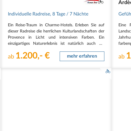
Ardè
Nesq
Individuelle Radreise
,
8 Tage
/ 7 Nächte
Gefüh
Camar
Ein Reise-Traum in Charme-Hotels. Erleben Sie auf
Eine 
Nîme
dieser Radreise die herrlichen Kulturlandschaften der
Landsc
Provence in Licht und intensiven Farben. Ein
Jahrh
einzigartiges Naturerlebnis ist natürlich auch die
farbe
Camargue und die Liebhaber von Geschichte, Kunst
vorbei
1.200,- €
1
und Architektur kommen bei dieser Reise voll auf…
ab
mehr erfahren
Dörfer,
ab
wie…