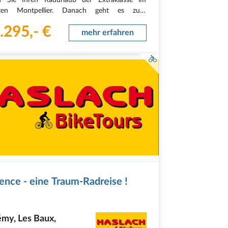
nten Montpellier. Danach geht es zum
alterlichen Sommières, das am Fluss Vidourle
.295,- €
und die eine vollkommen erhaltene, zweitausend
mehr erfahren
…
ence - eine Traum-Radreise !
émy, Les Baux,