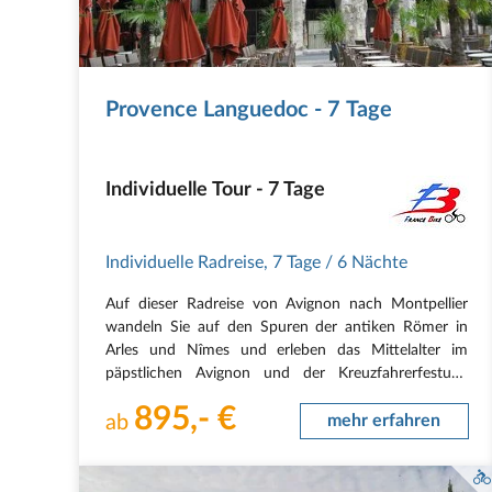
Provence Languedoc - 7 Tage
Individuelle Tour - 7 Tage
Individuelle Radreise
,
7 Tage
/ 6 Nächte
Auf dieser Radreise von Avignon nach Montpellier
wandeln Sie auf den Spuren der antiken Römer in
Arles und Nîmes und erleben das Mittelalter im
päpstlichen Avignon und der Kreuzfahrerfestung
Aigues-Mortes hautnah, bevor Sie in die junge und
895,- €
aufstrebende Metropole Montpellier gelangen. Und
ab
mehr erfahren
die…