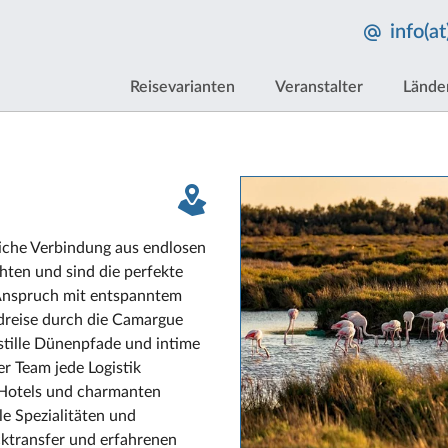
info(a
Reisevarianten
Veranstalter
Lände
liche Verbindung aus endlosen
ten und sind die perfekte
n Anspruch mit entspanntem
adreise durch die Camargue
stille Dünenpfade und intime
r Team jede Logistik
Hotels und charmanten
e Spezialitäten und
cktransfer und erfahrenen