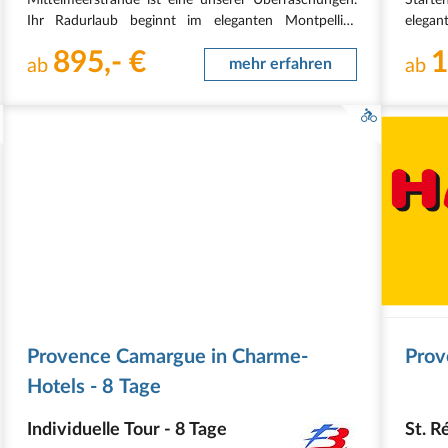
Ihr Radurlaub beginnt im eleganten Montpellier.
elega
Danach geht es zum mittelalterlichen Sommières, das
mittel
895,- €
1
am Fluss Vidourle liegt, welcher von einer
ab
mehr erfahren
liegt 
ab
vollkommen…
Jahre
Provence Camargue in Charme-
Prov
Hotels - 8 Tage
Individuelle Tour - 8 Tage
St. R