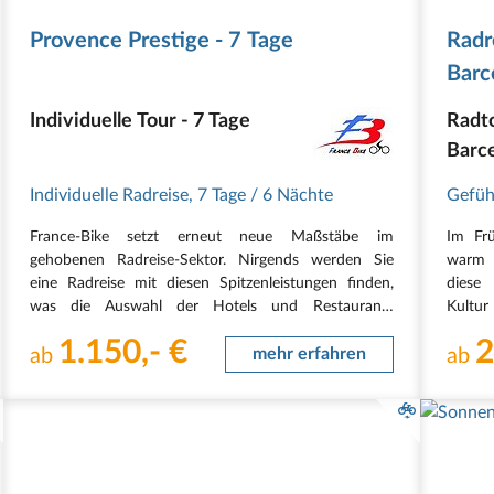
Provence Prestige - 7 Tage
Radr
Barc
Individuelle Tour - 7 Tage
Radt
Barc
Individuelle Radreise
,
7 Tage
/ 6 Nächte
Gefüh
France-Bike setzt erneut neue Maßstäbe im
Im Fr
gehobenen Radreise-Sektor. Nirgends werden Sie
warm i
eine Radreise mit diesen Spitzenleistungen finden,
diese 
was die Auswahl der Hotels und Restaurants
Kultu
anbetrifft. Sie nächtigen einfach in den schönsten
Camarg
1.150,- €
2
5***** Luxus-Hotels der Provence. Und auf Wunsch
ab
mehr erfahren
Erlebn
ab
reservieren wir…
das…