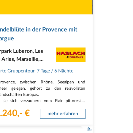
ndelblüte in der Provence mit
argue
rpark Luberon, Les
 Arles, Marseille,
non, Mont Ventoux,
rte Gruppentour
,
7 Tage
/ 6 Nächte
ue-Schlucht
rovence, zwischen Rhône, Seealpen und
lmeer gelegen, gehört zu den reizvollsten
landschaften Europas.
 sie sich verzaubern vom Flair pittoresker
anzösischer Dörfer, historischer Städte,
.240,- €
ulicher Klosteranlagen und einer einzigartigen
mehr erfahren
andschaft. Ausgedehnte…