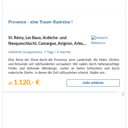
Provence - eine Traum-Radreise !
St. Rémy, Les Baux, Ardèche- und
Nesqueschlucht, Camargue, Avignon, Arles,
Nîmes
Geführte Gruppentour
,
7 Tage
/ 6 Nächte
Eine Reise der Sinne durch die Provence, jene Landschaft, die Maler, Dichter
und Reisende seit Jahrhunderten verzaubert. Wir radeln durch farbenprächtige
Felder und duftende Weinberge, vorbei an tiefen Schluchten und durch
malerische Dörfer, in denen die Zeit stillzustehen scheint. Städte wie…
1.120,- €
ab
mehr erfahren