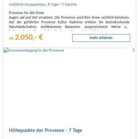
Geführte Gruppentour
,
8 Tage
/ 7 Nächte
Provence für alle Sinne
Augen auf und tief einatmen. Die Provence wird Ihre Sinne reichlich belohnen.
Auf der geführten Provence Kultur Radreise erleben Sie beeindruckende
Naturlandschaften, weltbekannte Bauwerke, ausgezeichnete Weine und
leckeres Essen. Sie genießen die Atmosphäre und das Licht…
2.050,- €
ab
mehr erfahren
Höhepunkte der Provence - 7 Tage