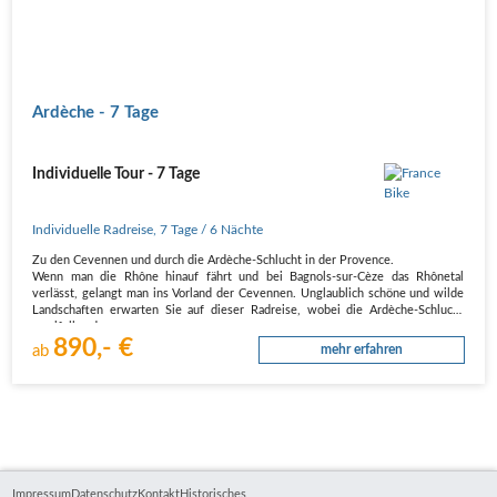
Ardèche - 7 Tage
Individuelle Tour - 7 Tage
Individuelle Radreise
,
7 Tage
/ 6 Nächte
Zu den Cevennen und durch die Ardèche-Schlucht in der Provence.
Wenn man die Rhône hinauf fährt und bei Bagnols-sur-Cèze das Rhônetal
verlässt, gelangt man ins Vorland der Cevennen. Unglaublich schöne und wilde
Landschaften erwarten Sie auf dieser Radreise, wobei die Ardèche-Schlucht
zweifellos den…
890,- €
ab
mehr erfahren
Impressum
Datenschutz
Kontakt
Historisches