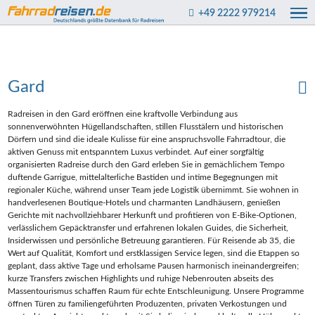
+49 2222 979214
Gard
Radreisen in den Gard eröffnen eine kraftvolle Verbindung aus
sonnenverwöhnten Hügellandschaften, stillen Flusstälern und historischen
Dörfern und sind die ideale Kulisse für eine anspruchsvolle Fahrradtour, die
aktiven Genuss mit entspanntem Luxus verbindet. Auf einer sorgfältig
organisierten Radreise durch den Gard erleben Sie in gemächlichem Tempo
duftende Garrigue, mittelalterliche Bastiden und intime Begegnungen mit
regionaler Küche, während unser Team jede Logistik übernimmt. Sie wohnen in
handverlesenen Boutique‑Hotels und charmanten Landhäusern, genießen
Gerichte mit nachvollziehbarer Herkunft und profitieren von E‑Bike‑Optionen,
verlässlichem Gepäcktransfer und erfahrenen lokalen Guides, die Sicherheit,
Insiderwissen und persönliche Betreuung garantieren. Für Reisende ab 35, die
Wert auf Qualität, Komfort und erstklassigen Service legen, sind die Etappen so
geplant, dass aktive Tage und erholsame Pausen harmonisch ineinandergreifen;
kurze Transfers zwischen Highlights und ruhige Nebenrouten abseits des
Massentourismus schaffen Raum für echte Entschleunigung. Unsere Programme
öffnen Türen zu familiengeführten Produzenten, privaten Verkostungen und