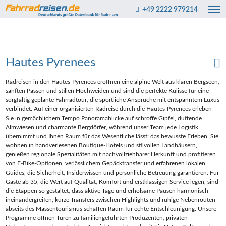
+49 2222 979214
Hautes Pyrenees
Radreisen in den Hautes‑Pyrenees eröffnen eine alpine Welt aus klaren Bergseen,
sanften Pässen und stillen Hochweiden und sind die perfekte Kulisse für eine
sorgfältig geplante Fahrradtour, die sportliche Ansprüche mit entspanntem Luxus
verbindet. Auf einer organisierten Radreise durch die Hautes‑Pyrenees erleben
Sie in gemächlichem Tempo Panoramablicke auf schroffe Gipfel, duftende
Almwiesen und charmante Bergdörfer, während unser Team jede Logistik
übernimmt und Ihnen Raum für das Wesentliche lässt: das bewusste Erleben. Sie
wohnen in handverlesenen Boutique‑Hotels und stilvollen Landhäusern,
genießen regionale Spezialitäten mit nachvollziehbarer Herkunft und profitieren
von E‑Bike‑Optionen, verlässlichem Gepäcktransfer und erfahrenen lokalen
Guides, die Sicherheit, Insiderwissen und persönliche Betreuung garantieren. Für
Gäste ab 35, die Wert auf Qualität, Komfort und erstklassigen Service legen, sind
die Etappen so gestaltet, dass aktive Tage und erholsame Pausen harmonisch
ineinandergreifen; kurze Transfers zwischen Highlights und ruhige Nebenrouten
abseits des Massentourismus schaffen Raum für echte Entschleunigung. Unsere
Programme öffnen Türen zu familiengeführten Produzenten, privaten