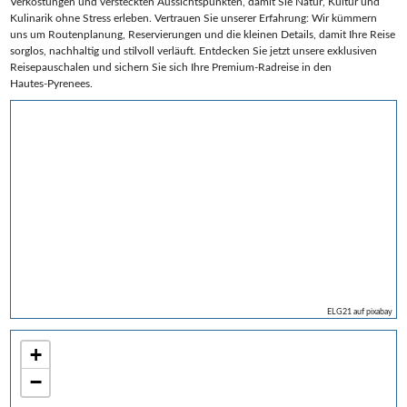
Verkostungen und versteckten Aussichtspunkten, damit Sie Natur, Kultur und
Kulinarik ohne Stress erleben. Vertrauen Sie unserer Erfahrung: Wir kümmern
uns um Routenplanung, Reservierungen und die kleinen Details, damit Ihre Reise
sorglos, nachhaltig und stilvoll verläuft. Entdecken Sie jetzt unsere exklusiven
Reisepauschalen und sichern Sie sich Ihre Premium‑Radreise in den
Hautes‑Pyrenees.
ELG21 auf pixabay
+
−