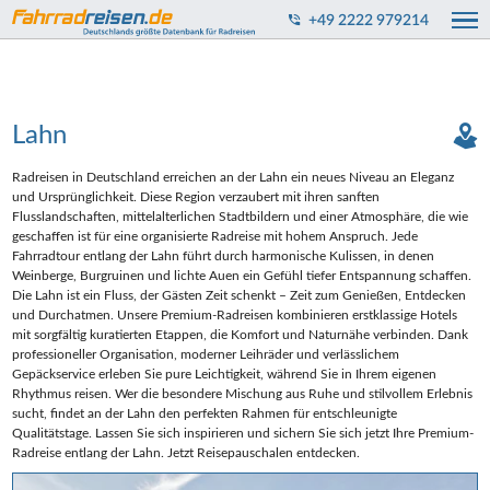
+49 2222 979214
Lahn
Radreisen in Deutschland erreichen an der Lahn ein neues Niveau an Eleganz
und Ursprünglichkeit. Diese Region verzaubert mit ihren sanften
Flusslandschaften, mittelalterlichen Stadtbildern und einer Atmosphäre, die wie
geschaffen ist für eine organisierte Radreise mit hohem Anspruch. Jede
Fahrradtour entlang der Lahn führt durch harmonische Kulissen, in denen
Weinberge, Burgruinen und lichte Auen ein Gefühl tiefer Entspannung schaffen.
Die Lahn ist ein Fluss, der Gästen Zeit schenkt – Zeit zum Genießen, Entdecken
und Durchatmen. Unsere Premium-Radreisen kombinieren erstklassige Hotels
mit sorgfältig kuratierten Etappen, die Komfort und Naturnähe verbinden. Dank
professioneller Organisation, moderner Leihräder und verlässlichem
Gepäckservice erleben Sie pure Leichtigkeit, während Sie in Ihrem eigenen
Rhythmus reisen. Wer die besondere Mischung aus Ruhe und stilvollem Erlebnis
sucht, findet an der Lahn den perfekten Rahmen für entschleunigte
Qualitätstage. Lassen Sie sich inspirieren und sichern Sie sich jetzt Ihre Premium-
Radreise entlang der Lahn. Jetzt Reisepauschalen entdecken.