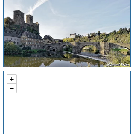
Makalu auf Pixabay
+
−