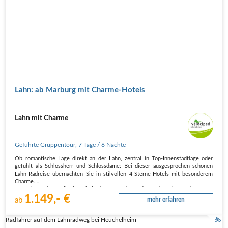
Lahn: ab Marburg mit Charme-Hotels
Lahn mit Charme
Geführte Gruppentour
,
7 Tage
/ 6 Nächte
Ob romantische Lage direkt an der Lahn, zentral in Top-Innenstadtlage oder
gefühlt als Schlossherr und Schlossdame: Bei dieser ausgesprochen schönen
Lahn-Radreise übernachten Sie in stilvollen 4-Sterne-Hotels mit besonderem
Charme.
Der Lahn-Radweg gilt als Geheimtipp unter den Radfreunden! Sie werden…
1.149,- €
ab
mehr erfahren
Radfahrer auf dem Lahnradweg bei Heuchelheim