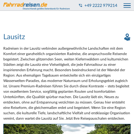
+49 2222 979214
Lausitz
Radreisen in der Lausitz verbinden außergewöhnliche Landschaften mit dem
Komfort einer ganzheitlich organisierten Radreise, die anspruchsvolle Reisende
begeistert. Zwischen glitzernden Seen, weiten Kiefernwäldern und kulturreichen
Städten zeigt die Lausitz eine Vielseitigkeit, die jede Fahrradtour zu einer
inspirierenden Erfahrung macht. Besonders beeindruckend ist der Wandel der
Region: Aus ehemaligen Tagebauen entwickelte sich ein einzigartiges
Wasserwelten-Paradies, das moderner Naturraum und Erholungsgebiet zugleich
ist. Unsere Premium-Radreisen führen Sie durch diese Kontraste – stets begleitet
von exzellentem Service, sorgfältig geplanten Routen und komfortablen
Unterkünften, die Qualität spürbar machen. Die Lausitz lädt ein, Neues zu
entdecken, ohne auf Entspannung verzichten zu müssen. Genau hier entsteht
eine Reiseform, die gleichermaßen erdet und begeistert. Wenn Sie eine Region
suchen, die kulturelle Tiefe, landschaftliche Vielfalt und erstklassige Organisation
vereint, dann wartet die Lausitz auf Sie. Jetzt Ihre Reisepauschalen entdecken.