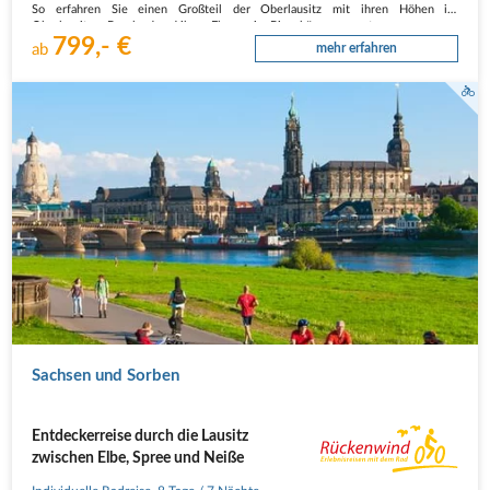
So erfahren Sie einen Großteil der Oberlausitz mit ihren Höhen im
Oberlausitzer Bergland und ihren Ebenen im Biosphärenreservat…
799,- €
ab
mehr erfahren
Elbe-Radweg mit Blick auf Dresden Skyline
Sachsen und Sorben
Entdeckerreise durch die Lausitz
zwischen Elbe, Spree und Neiße