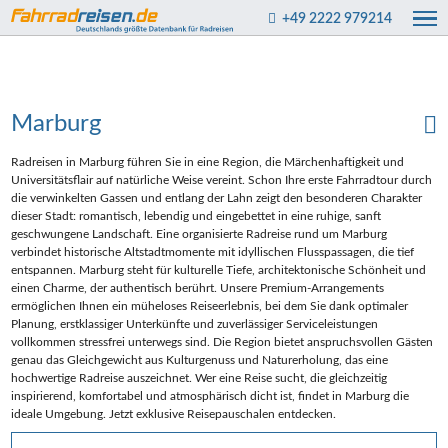
+49 2222 979214
Marburg
Radreisen in Marburg führen Sie in eine Region, die Märchenhaftigkeit und
Universitätsflair auf natürliche Weise vereint. Schon Ihre erste Fahrradtour durch
die verwinkelten Gassen und entlang der Lahn zeigt den besonderen Charakter
dieser Stadt: romantisch, lebendig und eingebettet in eine ruhige, sanft
geschwungene Landschaft. Eine organisierte Radreise rund um Marburg
verbindet historische Altstadtmomente mit idyllischen Flusspassagen, die tief
entspannen. Marburg steht für kulturelle Tiefe, architektonische Schönheit und
einen Charme, der authentisch berührt. Unsere Premium-Arrangements
ermöglichen Ihnen ein müheloses Reiseerlebnis, bei dem Sie dank optimaler
Planung, erstklassiger Unterkünfte und zuverlässiger Serviceleistungen
vollkommen stressfrei unterwegs sind. Die Region bietet anspruchsvollen Gästen
genau das Gleichgewicht aus Kulturgenuss und Naturerholung, das eine
hochwertige Radreise auszeichnet. Wer eine Reise sucht, die gleichzeitig
inspirierend, komfortabel und atmosphärisch dicht ist, findet in Marburg die
ideale Umgebung. Jetzt exklusive Reisepauschalen entdecken.