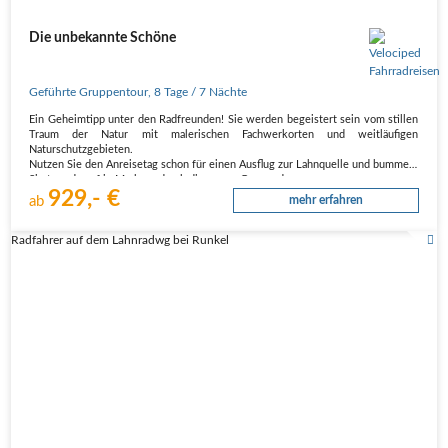
Die unbekannte Schöne
Geführte Gruppentour
,
8 Tage
/ 7 Nächte
Ein Geheimtipp unter den Radfreunden! Sie werden begeistert sein vom stillen
Traum der Natur mit malerischen Fachwerkorten und weitläufigen
Naturschutzgebieten.
Nutzen Sie den Anreisetag schon für einen Ausflug zur Lahnquelle und bummeln
Sie tags darauf in Marburg durch die engen Gassen der…
929,- €
ab
mehr erfahren
Radfahrer auf dem Lahnradwg bei Runkel