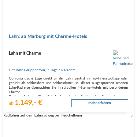
Lahn: ab Marburg mit Charme-Hotels
Lahn mit Charme
Geführte Gruppentour
,
7 Tage
/ 6 Nächte
Ob romantische Lage direkt an der Lahn, zentral in Top-Innenstadtlage oder
gefühlt als Schlossherr und Schlossdame: Bei dieser ausgesprochen schönen
Lahn-Radreise übernachten Sie in stilvollen 4-Sterne-Hotels mit besonderem
Charme.
Der Lahn-Radweg gilt als Geheimtipp unter den Radfreunden! Sie werden…
1.149,- €
ab
mehr erfahren
Radfahrer auf dem Lahnradweg bei Heuchelheim