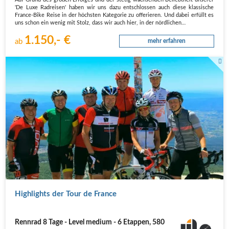
Auf Grund des großen Erfolges und der stetig wachsenden Beliebtheit unserer
'De Luxe Radreisen' haben wir uns dazu entschlossen auch diese klassische
France-Bike Reise in der höchsten Kategorie zu offerieren. Und dabei erfüllt es
uns schon ein wenig mit Stolz, dass wir auch hier, in der nördlichen…
1.150,- €
ab
mehr erfahren
Am Mont Ventoux.
Highlights der Tour de France
Rennrad 8 Tage - Level medium - 6 Etappen, 580