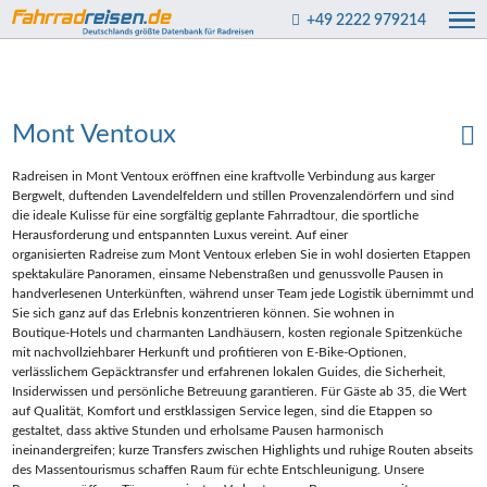
+49 2222 979214
Mont Ventoux
Radreisen in Mont Ventoux eröffnen eine kraftvolle Verbindung aus karger
Bergwelt, duftenden Lavendelfeldern und stillen Provenzalendörfern und sind
die ideale Kulisse für eine sorgfältig geplante Fahrradtour, die sportliche
Herausforderung und entspannten Luxus vereint. Auf einer
organisierten Radreise zum Mont Ventoux erleben Sie in wohl dosierten Etappen
spektakuläre Panoramen, einsame Nebenstraßen und genussvolle Pausen in
handverlesenen Unterkünften, während unser Team jede Logistik übernimmt und
Sie sich ganz auf das Erlebnis konzentrieren können. Sie wohnen in
Boutique‑Hotels und charmanten Landhäusern, kosten regionale Spitzenküche
mit nachvollziehbarer Herkunft und profitieren von E‑Bike‑Optionen,
verlässlichem Gepäcktransfer und erfahrenen lokalen Guides, die Sicherheit,
Insiderwissen und persönliche Betreuung garantieren. Für Gäste ab 35, die Wert
auf Qualität, Komfort und erstklassigen Service legen, sind die Etappen so
gestaltet, dass aktive Stunden und erholsame Pausen harmonisch
ineinandergreifen; kurze Transfers zwischen Highlights und ruhige Routen abseits
des Massentourismus schaffen Raum für echte Entschleunigung. Unsere