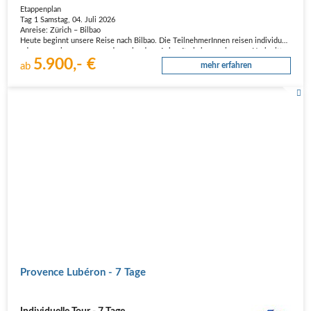
Etappenplan
Tag 1 Samstag, 04. Juli 2026
Anreise: Zürich – Bilbao
Heute beginnt unsere Reise nach Bilbao. Die TeilnehmerInnen reisen individuell
oder gemeinsam an, und nach der Ankunft haben wir am Nachmittag
5.900,- €
ausreichend Zeit, um uns mit den Mieträdern vertraut zu machen. Es werden
ab
mehr erfahren
letzte Einstellungen…
Provence Lubéron - 7 Tage