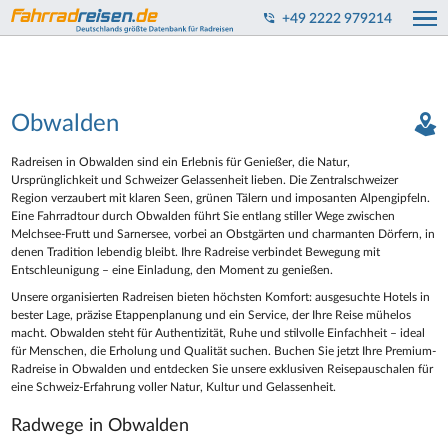
+49 2222 979214
Obwalden
Radreisen in Obwalden sind ein Erlebnis für Genießer, die Natur,
Ursprünglichkeit und Schweizer Gelassenheit lieben. Die Zentralschweizer
Region verzaubert mit klaren Seen, grünen Tälern und imposanten Alpengipfeln.
Eine Fahrradtour durch Obwalden führt Sie entlang stiller Wege zwischen
Melchsee-Frutt und Sarnersee, vorbei an Obstgärten und charmanten Dörfern, in
denen Tradition lebendig bleibt. Ihre Radreise verbindet Bewegung mit
Entschleunigung – eine Einladung, den Moment zu genießen.
Unsere organisierten Radreisen bieten höchsten Komfort: ausgesuchte Hotels in
bester Lage, präzise Etappenplanung und ein Service, der Ihre Reise mühelos
macht. Obwalden steht für Authentizität, Ruhe und stilvolle Einfachheit – ideal
für Menschen, die Erholung und Qualität suchen. Buchen Sie jetzt Ihre Premium-
Radreise in Obwalden und entdecken Sie unsere exklusiven Reisepauschalen für
eine Schweiz-Erfahrung voller Natur, Kultur und Gelassenheit.
Radwege in Obwalden