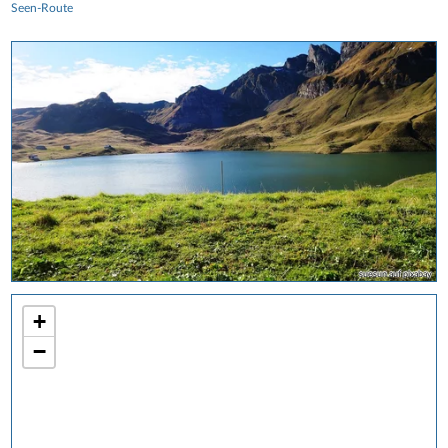
Seen-Route
suesun auf pixabay
+
−