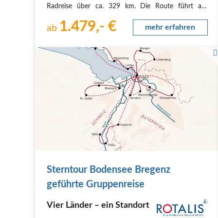
Radreise über ca. 329 km. Die Route führt am
Bodenseeufer entlang über Rorschach und das
1.479,- €
Rheintal nach Chur, der ältesten Stadt nördlich der
ab
mehr erfahren
Alpen. Weiter geht es durch die wilde…
Sterntour Bodensee Bregenz
geführte Gruppenreise
Vier Länder – ein Standort