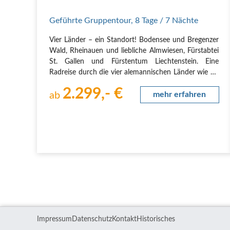
Geführte Gruppentour
,
8 Tage
/ 7 Nächte
Vier Länder – ein Standort! Bodensee und Bregenzer
Wald, Rheinauen und liebliche Almwiesen, Fürstabtei
St. Gallen und Fürstentum Liechtenstein. Eine
Radreise durch die vier alemannischen Länder wie sie
abwechslungsreicher nicht sein könnte. Wir
2.299,- €
übernachten während der kompletten Reise im
ab
mehr erfahren
modernen…
Impressum
Datenschutz
Kontakt
Historisches