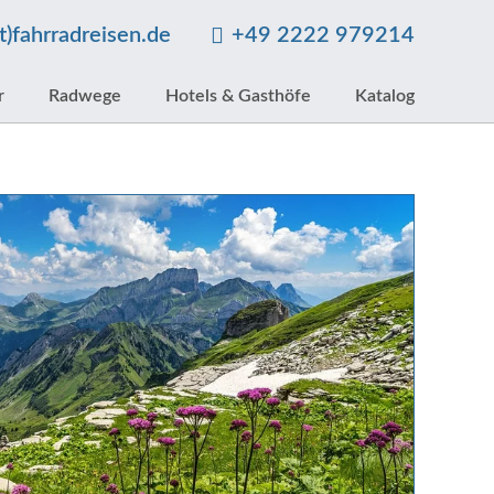
at)fahrradreisen.de
+49 2222 979214
r
Radwege
Hotels & Gasthöfe
Katalog