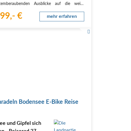
temberaubenden Ausblicke auf die weite
fläche des Bodensee und die Alpen, die sich
99,- €
 seinem Südufer erheben. Erkunden Sie die
mehr erfahren
eeregion ab…
nradeln Bodensee E-Bike Reise
e und Gipfel sich