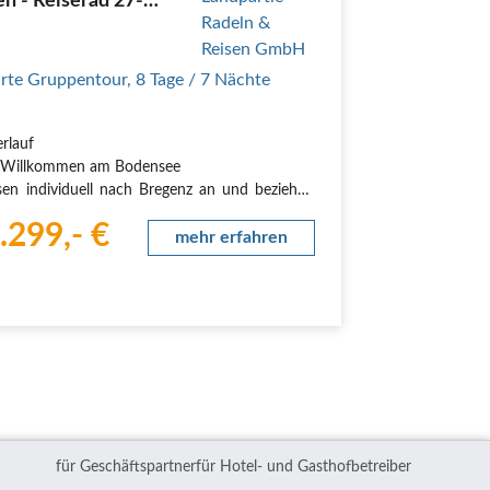
n - Reiserad 27-
 inklusive
rte Gruppentour
,
8 Tage
/ 7 Nächte
erlauf
: Willkommen am Bodensee
isen individuell nach Bregenz an und beziehen
ntral gelegene Grand Hotel McGallery, unweit
.299,- €
densees und der Altstadt. Gegen 18:30 Uhr
mehr erfahren
n wir uns in der Lobby, wo Ihr Reiseleiter Sie
ch willkommen heißt. Anschließend genießen
+49 2
für Geschäftspartner
für Hotel- und Gasthofbetreiber