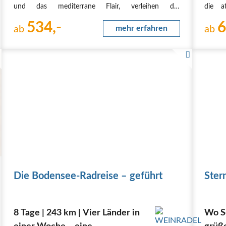
und das mediterrane Flair, verleihen der
die a
Bodenseeregion den besonderen Reiz für
Wasser
534,-
6
„Pedalritter“.
ab
mehr erfahren
hinter
ab
Bodens
Route
1. Tag, Anreise
nach Friedrichshafen. Ausgabe…
Die Bodensee-Radreise – geführt
Ster
8 Tage | 243 km | Vier Länder in
Wo Se