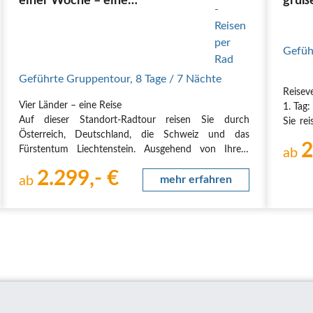
einer Woche – eine
grüße
Standortreise am Bodensee
Gang:
Gefüh
Geführte Gruppentour
,
8 Tage
/ 7 Nächte
Reisev
Vier Länder – eine Reise
1. Tag
Auf dieser Standort-Radtour reisen Sie durch
Sie re
Österreich, Deutschland, die Schweiz und das
das ze
2
Fürstentum Liechtenstein. Ausgehend von Ihrem
des Bo
ab
komfortablen Hotel im österreichischen Bregenz
treffe
2.299,- €
erkunden Sie den östlichen Teil des Bodensees, seine
ab
mehr erfahren
herzli
weitere Umgebung und die drei…
wir…