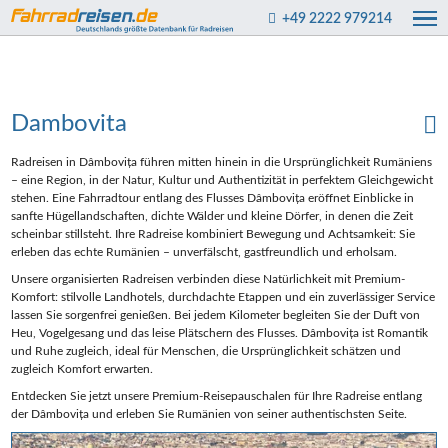
+49 2222 979214
Dambovita
Radreisen in Dâmbovița führen mitten hinein in die Ursprünglichkeit Rumäniens
– eine Region, in der Natur, Kultur und Authentizität in perfektem Gleichgewicht
stehen. Eine Fahrradtour entlang des Flusses Dâmbovița eröffnet Einblicke in
sanfte Hügellandschaften, dichte Wälder und kleine Dörfer, in denen die Zeit
scheinbar stillsteht. Ihre Radreise kombiniert Bewegung und Achtsamkeit: Sie
erleben das echte Rumänien – unverfälscht, gastfreundlich und erholsam.
Unsere organisierten Radreisen verbinden diese Natürlichkeit mit Premium-
Komfort: stilvolle Landhotels, durchdachte Etappen und ein zuverlässiger Service
lassen Sie sorgenfrei genießen. Bei jedem Kilometer begleiten Sie der Duft von
Heu, Vogelgesang und das leise Plätschern des Flusses. Dâmbovița ist Romantik
und Ruhe zugleich, ideal für Menschen, die Ursprünglichkeit schätzen und
zugleich Komfort erwarten.
Entdecken Sie jetzt unsere Premium-Reisepauschalen für Ihre Radreise entlang
der Dâmbovița und erleben Sie Rumänien von seiner authentischsten Seite.