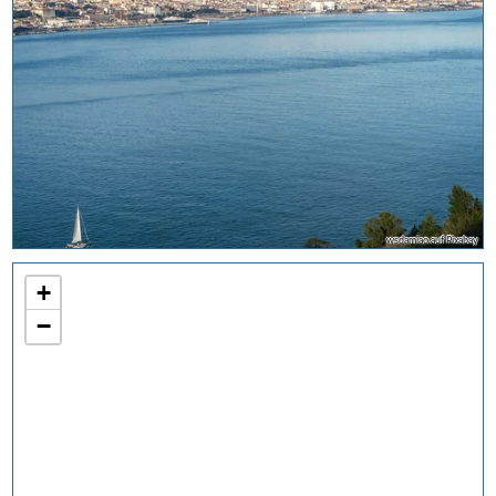
wsdamiao auf Pixabay
+
−