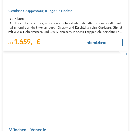
Geführte Gruppentour
,
8 Tage
/ 7 Nächte
Die Fakten
Die Tour führt vom Tegernsee durchs Inntal über die alte Brennerstraße nach
Italien und von dort weiter durch Eisack- und Etschtal an den Gardasee. Sie ist
mit 3.200 Höhenmetern und 360 Kilometern in sechs Etappen die perfekte Tour
für Transalp-Einsteiger. Landschaftsgenuss, Kulturerlebnis…
1.659,- €
ab
mehr erfahren
München - Venedig