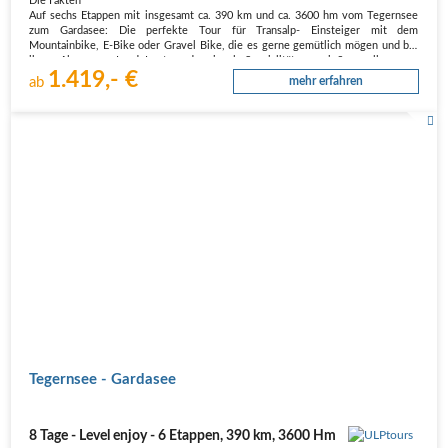
Die Fakten
Auf sechs Etappen mit insgesamt ca. 390 km und ca. 3600 hm vom Tegernsee
zum Gardasee: Die perfekte Tour für Transalp- Einsteiger mit dem
Mountainbike, E-Bike oder Gravel Bike, die es gerne gemütlich mögen und bei
ihrem Alpencross Land, Leute und regionale Spezialitäten genießen wollen.…
1.419,- €
ab
mehr erfahren
Tegernsee - Gardasee
8 Tage - Level enjoy - 6 Etappen, 390 km, 3600 Hm