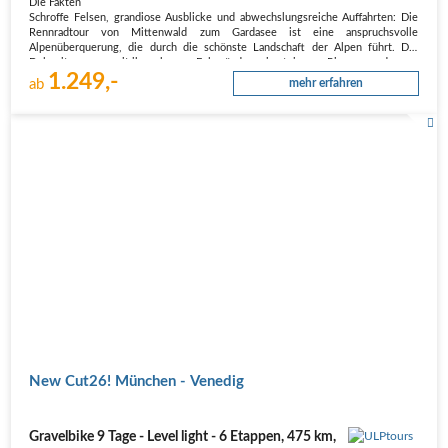
Die Fakten
Schroffe Felsen, grandiose Ausblicke und abwechslungsreiche Auffahrten: Die
Rennradtour von Mittenwald zum Gardasee ist eine anspruchsvolle
Alpenüberquerung, die durch die schönste Landschaft der Alpen führt. Die
Dolomiten ragen mit ihren kargen Felswänden wie steinerne Riesen aus den…
1.249,-
ab
mehr erfahren
New Cut26! München - Venedig
Gravelbike 9 Tage - Level light - 6 Etappen, 475 km,