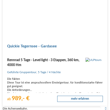
Quickie Tegernsee - Gardasee
Rennrad 5 Tage - Level light - 3 Etappen, 360 km,
4000 Hm
Geführte Gruppentour
,
5 Tage
/ 4 Nächte
Die Fakten
Diese Tour ist eine anspruchsvollere Einsteigertour, für konditionsstarke Fahrer
gut geeignet.
Die Anforderungen
Dies ist unsere schwerste Variante einer Einsteigertransalp. Eine gute Kondition
989,- €
für die teilweise längeren Anstiege setzen wir voraus. Trotzdem soll bei dieser
ab
mehr erfahren
Tour der Spaß in…
Die Achenseebahn.