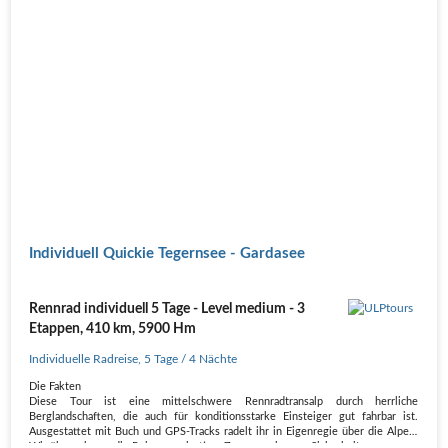
Individuell Quickie Tegernsee - Gardasee
Rennrad individuell 5 Tage - Level medium - 3
Etappen, 410 km, 5900 Hm
Individuelle Radreise
,
5 Tage
/ 4 Nächte
Die Fakten
Diese Tour ist eine mittelschwere Rennradtransalp durch herrliche
Berglandschaften, die auch für konditionsstarke Einsteiger gut fahrbar ist.
Ausgestattet mit Buch und GPS-Tracks radelt ihr in Eigenregie über die Alpen.
Wir übernehmen die Reiseorganisation. Zu eurer eigenen Sicherheit…