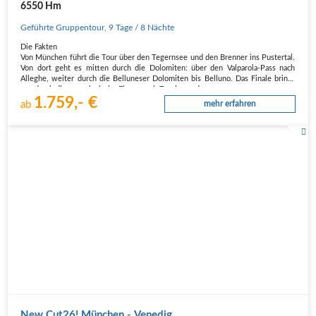
6550 Hm
Geführte Gruppentour
,
9 Tage
/ 8 Nächte
Die Fakten
Von München führt die Tour über den Tegernsee und den Brenner ins Pustertal.
Von dort geht es mitten durch die Dolomiten: über den Valparola-Pass nach
Alleghe, weiter durch die Belluneser Dolomiten bis Belluno. Das Finale bringt
uns durch die venezianische Ebene nach Treviso und…
1.759,- €
ab
mehr erfahren
New Cut26! München - Venedig