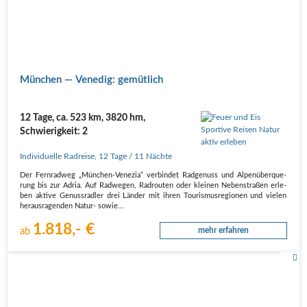
Mün­chen — Vene­dig: gemütlich
12 Tage, ca. 523 km, 3820 hm,
Schwierigkeit: 2
Individuelle Radreise
,
12 Tage
/ 11 Nächte
Der Fern­rad­weg „Mün­chen-Vene­zia“ ver­bin­det Rad­ge­nuss und Alpen­über­que­
rung bis zur Adria. Auf Rad­we­gen, Rad­rou­ten oder klei­nen Neben­stra­ßen erle­
ben akti­ve Genuss­rad­ler drei Län­der mit ihren Tou­ris­mus­re­gio­nen und vie­len
her­aus­ra­gen­den Natur- sowie…
1.818,- €
ab
mehr erfahren