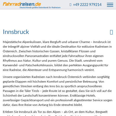
+49 2222 979214
Innsbruck
Majestätische Alpenkulissen, klare Bergluft und urbaner Charme – Innsbruck ist
der Inbegriff alpiner Vielfalt und die ideale Destination für exklusive Radreisen in
Österreich. Zwischen historischen Gassen, kristallklaren Flüssen und
eindrucksvollen Panoramastraßen entfaltet jede Fahrradtour ihren eigenen
Rhythmus aus Natur, Kultur und purem Genuss. Die Stadt, umrahmt vom
Karwendel- und Patscherkofelmassiv, bildet den perfekten Ausgangspunkt für
eine Radreise, die Abenteuer und Entspannung harmonisch vereint.
Unsere organisierten Radreisen nach Innsbruck Österreich verbinden sorgfältig
geplante Etappen mit höchstem Komfort und persönlicher Betreuung. Von
gemütlichen Strecken entlang des Inns bis zu sportlich anspruchsvolleren
Passagen in die Täler Tirols – jede Route ist so gestaltet, dass Sie sich voll auf die
Schönheit der Landschaft konzentrieren können. Erstklassige Hotels,
zuverlässiger Gepäcktransport und ein professionell abgestimmter Service sorgen
dafür, dass Ihre Reise von Anfang bis Ende stressfrei bleibt.
Erleben Sie Innsbruck als Tor zu den Alpen – als Ort, an dem Kultur, Bergwelt