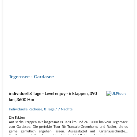
Tegernsee - Gardasee
individuell 8 Tage - Level enjoy - 6 Etappen, 390
km, 3600 Hm
Individuelle Radreise
,
8 Tage
/ 7 Nächte
Die Fakten
Auf sechs Etappen mit insgesamt ca. 370 km und ca. 3.000 hm vom Tegernsee
zum Gardasee: Die perfekte Tour für Transalp-Greenhorns und Radler, die es
gerne gemütlich angehen lassen. Ausgestattet mit Kartenausschnitten,
Roadbooks und Hinweisen auf touristische Highlights, radelt ihr in…