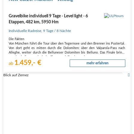
Gravelbike individuell 9 Tage - Level light - 6
Etappen, 482 km, 5950 Hm
Individuelle Radreise
,
9 Tage
/ 8 Nächte
Die Fakten
Von München führt die Tour über den Tegernsee und den Brenner ins Pustertal.
Von dort geht es mitten durch die Dolomiten: über den Valparola-Pass nach
Alleghe, weiter durch die Belluneser Dolomiten bis Belluno. Das Finale bringt
uns durch die venezianische Ebene nach Treviso und…
1.459,- €
ab
mehr erfahren
Blick auf Zernez