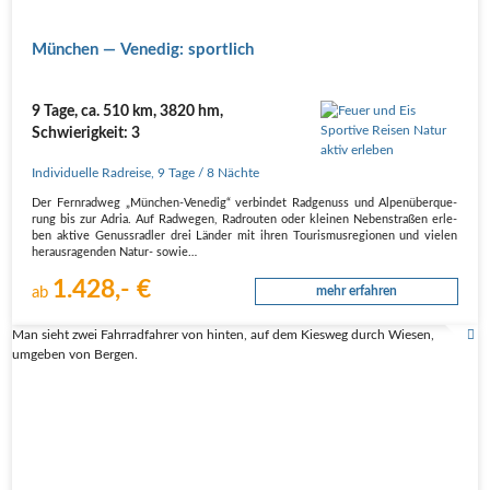
Mün­chen — Vene­dig: sportlich
9 Tage, ca. 510 km, 3820 hm,
Schwierigkeit: 3
Individuelle Radreise
,
9 Tage
/ 8 Nächte
Der Fern­rad­weg „Mün­chen-Vene­dig“ ver­bin­det Rad­ge­nuss und Alpen­über­que­
rung bis zur Adria. Auf Rad­we­gen, Rad­rou­ten oder klei­nen Neben­stra­ßen erle­
ben akti­ve Genuss­rad­ler drei Län­der mit ihren Tou­ris­mus­re­gio­nen und vie­len
her­aus­ra­gen­den Natur- sowie…
1.428,- €
ab
mehr erfahren
Man sieht zwei Fahrradfahrer von hinten, auf dem Kiesweg durch Wiesen,
umgeben von Bergen.