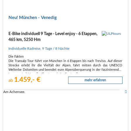
Neu! München - Venedig
E-Bike individuell 9 Tage - Level enjoy - 6 Etappen,
465 km, 5250 Hm
Individuelle Radreise
,
9 Tage
/ 8 Nächte
Die Fakten
Die Transalp Tour führt von München in 6 Etappen bis nach Treviso. Auf dieser
Strecke erlebt ihr die Vielfalt der Alpen, fahrt mitten durch das UNESCO
Welterbe Dolomiten und beendet eure Alpenüberquerung in der faszinierenden
Lagunenstadt Venedig. Eine traumhafte Route, die…
1.459,- €
ab
mehr erfahren
Am Achensee.