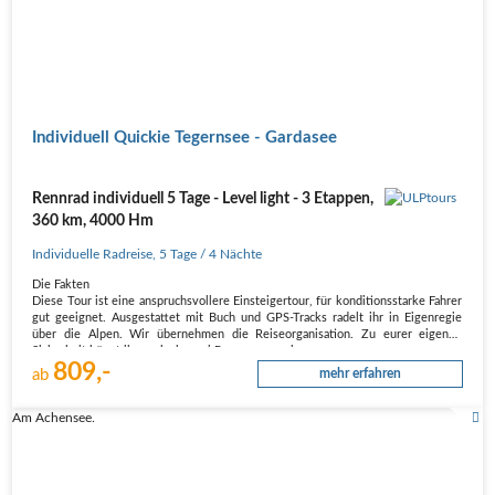
Individuell Quickie Tegernsee - Gardasee
Rennrad individuell 5 Tage - Level light - 3 Etappen,
360 km, 4000 Hm
Individuelle Radreise
,
5 Tage
/ 4 Nächte
Die Fakten
Diese Tour ist eine anspruchsvollere Einsteigertour, für konditionsstarke Fahrer
gut geeignet. Ausgestattet mit Buch und GPS-Tracks radelt ihr in Eigenregie
über die Alpen. Wir übernehmen die Reiseorganisation. Zu eurer eigenen
Sicherheit könnt ihr euch ab zwei Personen zu einer…
809,-
ab
mehr erfahren
Am Achensee.