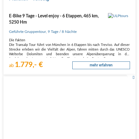
E-Bike 9 Tage - Level enjoy - 6 Etappen, 465 km,
5250 Hm
Geführte Gruppentour
,
9 Tage
/ 8 Nächte
Die Fakten
Die Transalp Tour führt von München in 6 Etappen bis nach Treviso. Auf dieser
Strecke erleben wir die Vielfalt der Alpen, fahren mitten durch das UNESCO
Welterbe Dolomiten und beenden unsere Alpenüberquerung in der
faszinierenden Lagunenstadt Venedig. Eine traumhafte Route, die…
1.779,- €
ab
mehr erfahren