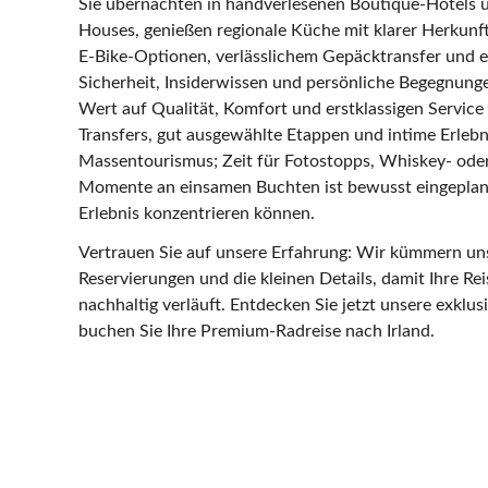
Sie übernachten in handverlesenen Boutique‑Hotels
Houses, genießen regionale Küche mit klarer Herkunft
E‑Bike‑Optionen, verlässlichem Gepäcktransfer und e
Sicherheit, Insiderwissen und persönliche Begegnunge
Wert auf Qualität, Komfort und erstklassigen Service l
Transfers, gut ausgewählte Etappen und intime Erlebn
Massentourismus; Zeit für Fotostopps, Whiskey‑ oder
Momente an einsamen Buchten ist bewusst eingeplant,
Erlebnis konzentrieren können.
Vertrauen Sie auf unsere Erfahrung: Wir kümmern u
Reservierungen und die kleinen Details, damit Ihre Reis
nachhaltig verläuft. Entdecken Sie jetzt unsere exklu
buchen Sie Ihre Premium‑Radreise nach Irland.