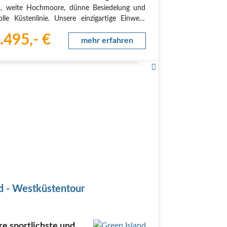
n, weite Hochmoore, dünne Besiedelung und
olle Küstenlinie. Unsere einzigartige Einweg-
 ist wesentlich abwechslungsreicher und
.495,- €
ssanter als die sonst üblichen Rundrouten.
mehr erfahren
ise…
nd - Westküstentour
e sportlichste und