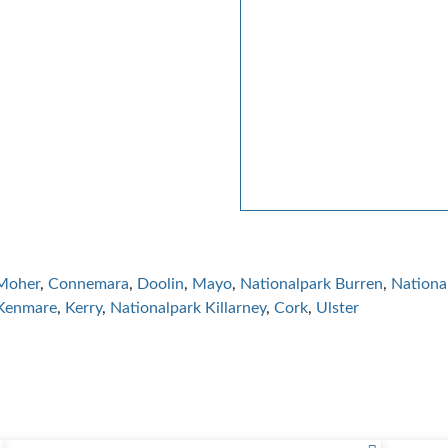
 Moher
Connemara
Doolin
Mayo
Nationalpark Burren
Nationa
Kenmare
Kerry
Nationalpark Killarney
Cork
Ulster