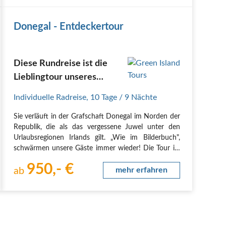
Donegal - Entdeckertour
Diese Rundreise ist die
Lieblingtour unseres
Routenplaners.
Individuelle Radreise
,
10 Tage
/ 9 Nächte
Sie verläuft in der Grafschaft Donegal im Norden der
Republik, die als das vergessene Juwel unter den
Urlaubsregionen Irlands gilt. „Wie im Bilderbuch",
schwärmen unsere Gäste immer wieder! Die Tour ist
ideal für aktivere Personen, die viel sehen und erleben
950,- €
möchten.
ab
mehr erfahren
Sie werden durch die…