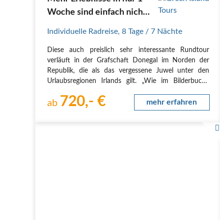
Woche sind einfach nicht
möglich!
Individuelle Radreise
,
8 Tage
/ 7 Nächte
Diese auch preislich sehr interessante Rundtour
verläuft in der Grafschaft Donegal im Norden der
Republik, die als das vergessene Juwel unter den
Urlaubsregionen Irlands gilt. „Wie im Bilderbuch",
schwärmen unsere Gäste immer wieder! Die Tour ist
720,- €
ideal für aktivere Personen, die viel sehen und…
ab
mehr erfahren