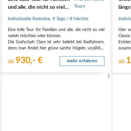
und alle, die nicht so viel
längs
radeln möchten oder
Individuelle Radreise
,
9 Tage
/ 8 Nächte
Indivi
können
Eine tolle Tour für Familien und alle, die nicht so viel
Hier w
radeln möchten oder können.
Class
Die Grafschaft Clare ist sehr beliebt bei Radfahrern,
Entdec
denn man findet hier grüne sanfte Hügeln, unzählige
zusamm
Burg-Ruinen, eine imposante Küstenlinie und
Atlant
930,- €
1
natürlich die berühmten Cliffs of Moher. Der
ab
mehr erfahren
imposa
ab
Streckenverlauf ist…