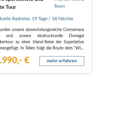
te Tour
duelle Radreise
,
19 Tage
/ 18 Nächte
urden unsere abwechslungsreiche Connemara
ic und unsere eindrucksvolle Donegal
kertour zu einer Irland-Reise der Superlative
engefügt. In Teilen folgt die Route dem "Wild
ic Way". Sie erleben alle Highlights von Irlands
.990,- €
nter Westküste in der richtigen Reihenfolge…
mehr erfahren