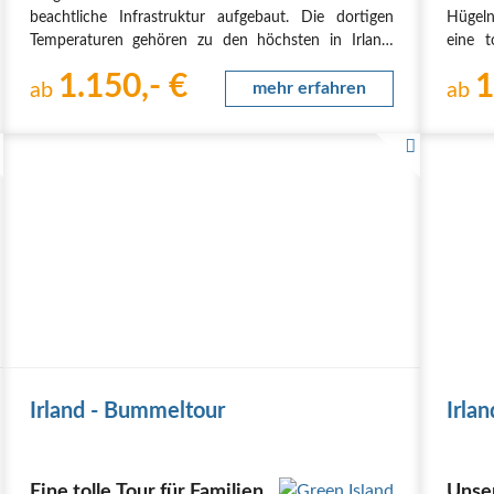
beachtliche Infrastruktur aufgebaut. Die dortigen
Hügel
Temperaturen gehören zu den höchsten in Irland.
eine t
Neben bizarren „Berg“welten findet man
Route
1.150,- €
1
atemberaubende Küstenabschnitte mit tollen
ab
mehr erfahren
intere
ab
Sandstränden und eine…
Die Re
Irland - Bummeltour
Irla
Eine tolle Tour für Familien
Unser