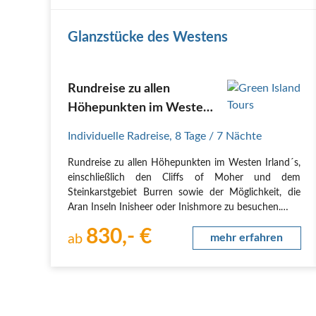
Glanzstücke des Westens
Rundreise zu allen
Höhepunkten im Westen
Irland's
Individuelle Radreise
,
8 Tage
/ 7 Nächte
Rundreise zu allen Höhepunkten im Westen Irland´s,
einschließlich den Cliffs of Moher und dem
Steinkarstgebiet Burren sowie der Möglichkeit, die
Aran Inseln Inisheer oder Inishmore zu besuchen.
Die Grafschaft Clare ist sehr beliebt bei Radfahrern,
830,- €
denn man findet hier grüne sanfte Hügeln,
ab
mehr erfahren
unzählige…