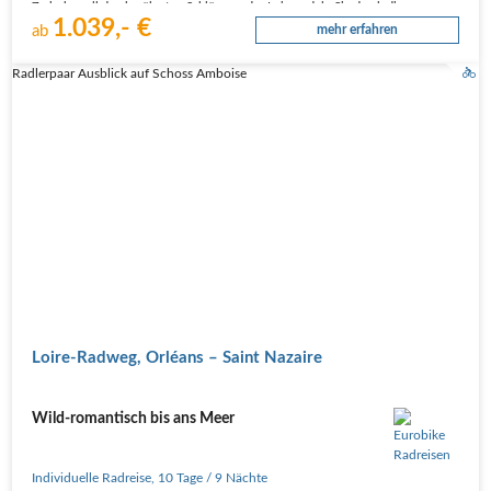
Zwischen all den berühmten Schlössern der Loire radeln Sie durch die…
1.039,- €
ab
mehr erfahren
Radlerpaar Ausblick auf Schoss Amboise
Loire-Radweg, Orléans – Saint Nazaire
Wild-romantisch bis ans Meer
Individuelle Radreise
,
10 Tage
/ 9 Nächte