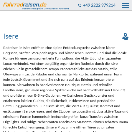
+49 2222 979214
Isere
Radreisen in Isère eröffnen eine alpine Entdeckungsreise zwischen klaren
Bergseen, sanften Voralpenhängen und historischen Dörfern und sind die ideale
Kulisse für eine genussorientierte Fahrradtour, die Aktivität und entspannten
Luxus verbindet. Auf einer sorgfältig organisierten Radreise durch die Isère
erleben Sie in gemächlichem Tempo Panoramablicke auf das Massiv, stille
Uferwege am Lac de Paladru und charmante Marktorte, während unser Team
jede Logistik übernimmt und Sie sich ganz auf das Erlebnis konzentrieren
können. Sie wohnen in handverlesenen Boutique‑Hotels und stilvollen
Landhäusern, genießen regionale Spitzenküche mit nachvollziehbarer Herkunft
und profitieren von E‑Bike‑Optionen, verlässlichem Gepäcktransfer und
erfahrenen lokalen Guides, die Sicherheit, Insiderwissen und persönliche
Betreuung garantieren. Für Gäste ab 35, die Wert auf Qualität, Komfort und
erstklassigen Service legen, sind die Etappen so abgestimmt, dass aktive Tage und
erholsame Pausen harmonisch ineinandergreifen; kurze Transfers zwischen
Highlights und ruhige Nebenrouten abseits des Massentourismus schaffen Raum
für echte Entschleunigung. Unsere Programme öffnen Türen zu privaten