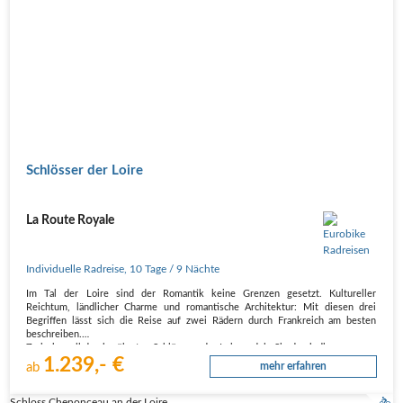
Schlösser der Loire
La Route Royale
Individuelle Radreise
,
10 Tage
/ 9 Nächte
Im Tal der Loire sind der Romantik keine Grenzen gesetzt. Kultureller
Reichtum, ländlicher Charme und romantische Architektur: Mit diesen drei
Begriffen lässt sich die Reise auf zwei Rädern durch Frankreich am besten
beschreiben.
Zwischen all den berühmten Schlössern der Loire radeln Sie durch die…
1.239,- €
ab
mehr erfahren
Schloss Chenonceau an der Loire