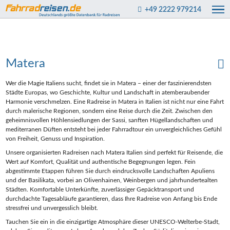
+49 2222 979214
Matera
Wer die Magie Italiens sucht, findet sie in Matera – einer der faszinierendsten
Städte Europas, wo Geschichte, Kultur und Landschaft in atemberaubender
Harmonie verschmelzen. Eine Radreise in Matera in Italien ist nicht nur eine Fahrt
durch malerische Regionen, sondern eine Reise durch die Zeit. Zwischen den
geheimnisvollen Höhlensiedlungen der Sassi, sanften Hügellandschaften und
mediterranen Düften entsteht bei jeder Fahrradtour ein unvergleichliches Gefühl
von Freiheit, Genuss und Inspiration.
Unsere organisierten Radreisen nach Matera Italien sind perfekt für Reisende, die
Wert auf Komfort, Qualität und authentische Begegnungen legen. Fein
abgestimmte Etappen führen Sie durch eindrucksvolle Landschaften Apuliens
und der Basilikata, vorbei an Olivenhainen, Weinbergen und jahrhundertealten
Städten. Komfortable Unterkünfte, zuverlässiger Gepäcktransport und
durchdachte Tagesabläufe garantieren, dass Ihre Radreise von Anfang bis Ende
stressfrei und unvergesslich bleibt.
Tauchen Sie ein in die einzigartige Atmosphäre dieser UNESCO-Welterbe-Stadt,