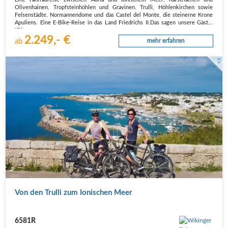
Olivenhainen, Tropfsteinhöhlen und Gravinen. Trulli, Höhlenkirchen sowie
Felsenstädte. Normannendome und das Castel del Monte, die steinerne Krone
Apuliens. Eine E-Bike-Reise in das Land Friedrichs II.Das sagen unsere Gäste:
"Die…
2.249,- €
ab
mehr erfahren
Am Cabo di Leuca - NaturBike / Martin Müller
Von den Trulli zum Ionischen Meer
6581R