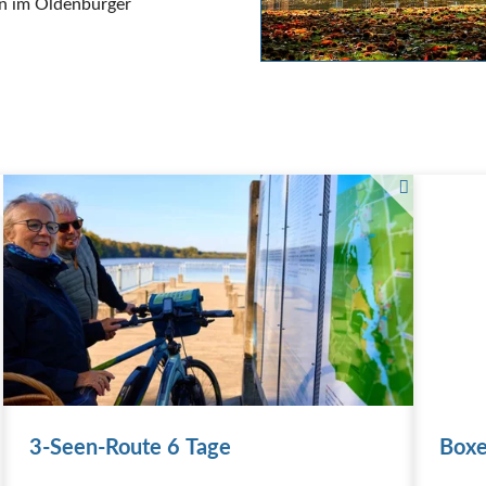
en im Oldenburger
Zwei Radler Schauen sich eine Übersichtskarte der 3-
Seen-Route an
3-Seen-Route 6 Tage
Boxe