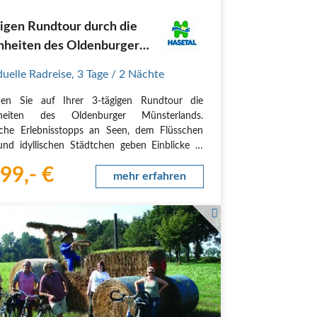
igen Rundtour durch die
nheiten des Oldenburger
terlands.
duelle Radreise
,
3 Tage
/ 2 Nächte
den Sie auf Ihrer 3-tägigen Rundtour die
heiten des Oldenburger Münsterlands.
iche Erlebnisstopps an Seen, dem Flüsschen
nd idyllischen Städtchen geben Einblicke in
 und Natur der Region.
99,- €
verlauf
mehr erfahren
 Cloppenburg - Löningen (ca. 60 km)
sgangspunkt Ihrer Tour…