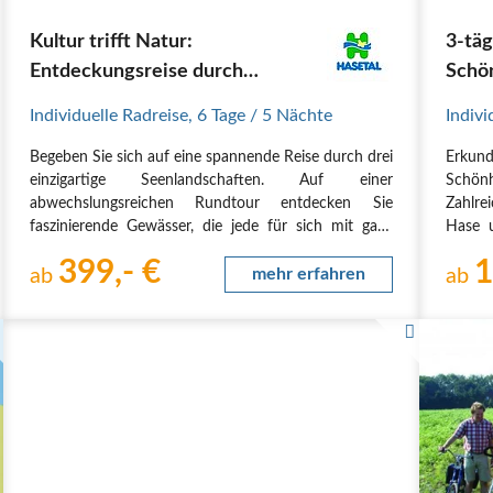
Kultur trifft Natur:
3-täg
Entdeckungsreise durch
Schö
Norddeutschlands drei
Müns
Individuelle Radreise
,
6 Tage
/ 5 Nächte
Indivi
Seenparadiese
Begeben Sie sich auf eine spannende Reise durch drei
Erkun
einzigartige Seenlandschaften. Auf einer
Schön
abwechslungsreichen Rundtour entdecken Sie
Zahlre
faszinierende Gewässer, die jede für sich mit ganz
Hase u
eigenen landschaftlichen, kulturellen und historischen
Kultur
399,- €
1
Facetten überzeugen.
ab
mehr erfahren
Routen
ab
1. Tag
Routenübersicht
Der Au
1. Tag
Sie reisen…