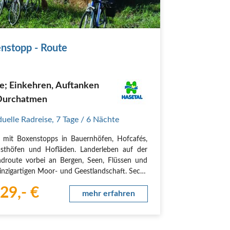
nstopp - Route
e; Einkehren, Auftanken
Durchatmen
duelle Radreise
,
7 Tage
/ 6 Nächte
 mit Boxenstopps in Bauernhöfen, Hofcafés,
sthöfen und Hofläden. Landerleben auf der
droute vorbei an Bergen, Seen, Flüssen und
einzigartigen Moor- und Geestlandschaft. Sechs
n in sieben Tagen mit einer Gesamtlänge von
29,- €
lometern.
mehr erfahren
 Individuelle Anreise nach…