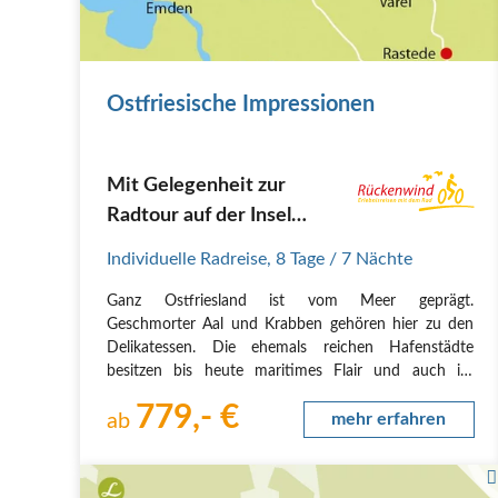
Ostfriesische Impressionen
Mit Gelegenheit zur
Radtour auf der Insel
Norderney
Individuelle Radreise
,
8 Tage
/ 7 Nächte
Ganz Ostfriesland ist vom Meer geprägt.
Geschmorter Aal und Krabben gehören hier zu den
Delikatessen. Die ehemals reichen Hafenstädte
besitzen bis heute maritimes Flair und auch im
Hinterland schmeckt die Luft bisweilen angenehm
779,- €
salzig. Sie starten Ihre Reise in Oldenburg, die Sie auf
ab
mehr erfahren
Wunsch auch…