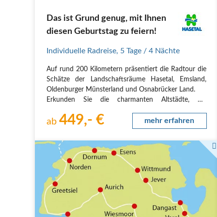
Das ist Grund genug, mit Ihnen
diesen Geburtstag zu feiern!
Individuelle Radreise
,
5 Tage
/ 4 Nächte
Auf rund 200 Kilometern präsentiert die Radtour die
Schätze der Landschaftsräume Hasetal, Emsland,
Oldenburger Münsterland und Osnabrücker Land.
Erkunden Sie die charmanten Altstädte, die
einzigartigen Kulturschätze der Region und genießen
449,- €
Sie die malerischen Ausblicke auf Wälder, Wiesen
ab
mehr erfahren
und…
Übersichtskarte von Ostfriesland mit der Radstrecke