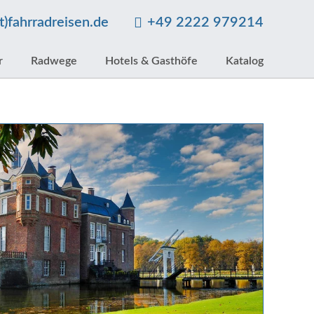
at)fahrradreisen.de
+49 2222 979214
r
Radwege
Hotels & Gasthöfe
Katalog