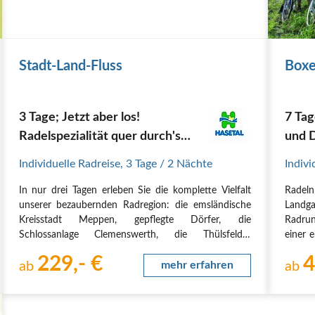
Stadt-Land-Fluss
Boxe
3 Tage; Jetzt aber los!
7 Tag
Radelspezialität quer durch's
und 
Land.
Individuelle Radreise
,
3 Tage
/ 2 Nächte
Indivi
In nur drei Tagen erleben Sie die komplette Vielfalt
Radeln
unserer bezaubernden Radregion: die emsländische
Landga
Kreisstadt Meppen, gepflegte Dörfer, die
Radrun
Schlossanlage Clemenswerth, die Thülsfelder
einer 
Talsperre und nicht zuletzt die idyllische Hase, gepaart
Etappe
229,- €
4
mit der herzlichen Gastfreundschaft der Einwohner,…
ab
mehr erfahren
325 Ki
ab
1. Tag