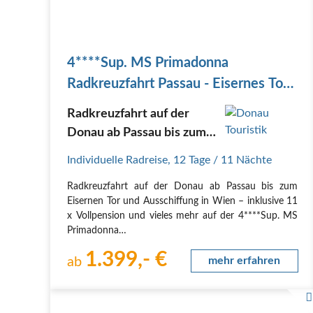
4****Sup. MS Primadonna
Radkreuzfahrt Passau - Eisernes Tor -
Budapest - Wien
Radkreuzfahrt auf der
Donau ab Passau bis zum
Eisernen Tor inklusive 11 x
Individuelle Radreise
,
12 Tage
/ 11 Nächte
Vollpension
Radkreuzfahrt auf der Donau ab Passau bis zum
Eisernen Tor und Ausschiffung in Wien – inklusive 11
x Vollpension und vieles mehr auf der 4****Sup. MS
Primadonna
Route
1.399,- €
1. Tag, Anreise
ab
mehr erfahren
Individuelle Anreise nach Passau per Bahn oder PKW.
Transfer vom Donau Touristik-Privatparkplatz bzw.
Passau…