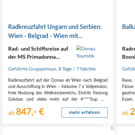
Radkreuzfahrt Ungarn und Serbien:
Balk
Wien - Belgrad - Wien mit
Vollpension
Rad- und Schiffsreise auf
Radre
der MS Primadonna
Bosn
4****Sup.
Mont
Geführte Gruppentour
,
8 Tage
/ 7 Nächte
Gefüh
Radkreuzfahrt auf der Donau ab Wien nach Belgrad
Raue, 
und Ausschiffung in Wien – inklusive 7 x Vollpension,
Flüsse
freie Nutzung des Wellnessbereichs, Eintritt Festung
gastf
Golubac und vieles mehr auf der 4****Sup. MS
Essen
Primadonna
über s
847,- €
2
Auf dieser Radkreuzfahrt folgen Sie den schönsten
ab
mehr erfahren
wieder
ab
und autofreien Abschnitten des…