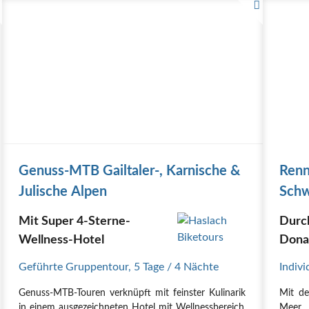
Genuss-MTB Gailtaler-, Karnische &
Renn
Julische Alpen
Schw
Mit Super 4-Sterne-
Durc
Wellness-Hotel
Dona
Renn
Geführte Gruppentour
,
5 Tage
/ 4 Nächte
Indivi
Genuss-MTB-Touren verknüpft mit feinster Kulinarik
Mit d
in einem ausgezeichneten Hotel mit Wellnessbereich.
Meer 