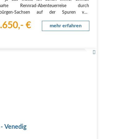
hafte Rennrad-Abenteuerreise durch
nbürgen-Sachsen auf der Spuren von
henburgen und durch wunderschöne
.650,- €
haften! Ja - fahren Sie mit Ihrem Rennrad bis
mehr erfahren
naudelta! Machen Sie mit uns eine…
 - Venedig