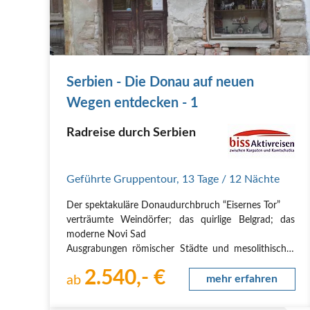
Serbien - Die Donau auf neuen
Wegen entdecken - 1
Radreise durch Serbien
Geführte Gruppentour
,
13 Tage
/ 12 Nächte
Der spektakuläre Donaudurchbruch “Eisernes Tor”
verträumte Weindörfer; das quirlige Belgrad; das
moderne Novi Sad
Ausgrabungen römischer Städte und mesolithischer
Siedlungen
2.540,- €
die Gastfreundschaft des Balkans erleben
ab
mehr erfahren
Die Donau ist bei Europas RadlerInnen der wohl
bekannteste Fluss. Doch kaum jemand kennt…