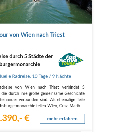
our von Wien nach Triest
ise durch 5 Städte der
burgermonarchie
duelle Radreise
,
10 Tage
/ 9 Nächte
adreise von Wien nach Triest verbindet 5
, die durch ihre große gemeinsame Geschichte
teinander verbunden sind. Als ehemalige Teile
bsburgermonarchie teilen Wien, Graz, Maribor,
ana und Triest ein reiches kulturelles Erbe, das
.390,- €
eser Route lebendig wird. Entdecken…
mehr erfahren