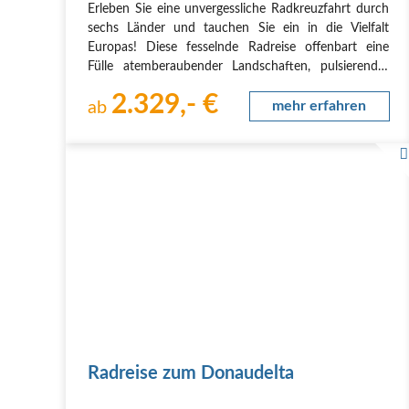
Erleben Sie eine unvergessliche Radkreuzfahrt durch
sechs Länder und tauchen Sie ein in die Vielfalt
Europas! Diese fesselnde Radreise offenbart eine
Fülle atemberaubender Landschaften, pulsierender
Metropolen und facettenreicher Kulturen. Bestaunen
2.329,- €
Sie die Donauschlinge und die Schluchten des…
ab
mehr erfahren
Radreise zum Donaudelta