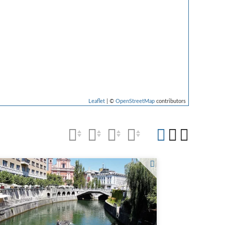
Leaflet
| ©
OpenStreetMap
contributors
balk auf pixabay