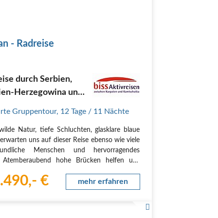
an - Radreise
ise durch Serbien,
ien-Herzegowina und
enegro
rte Gruppentour
,
12 Tage
/ 11 Nächte
wilde Natur, tiefe Schluchten, glasklare blaue
 erwarten uns auf dieser Reise ebenso wie viele
reundliche Menschen und hervorragendes
. Atemberaubend hohe Brücken helfen uns
chmale Schluchten bevor sich die Landschaft
.490,- €
 öffnet und hohe, teils schneebedeckte Berge…
mehr erfahren