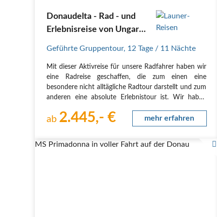
Donaudelta - Rad - und
Erlebnisreise von Ungarn
durch Rumänien an das
Geführte Gruppentour
,
12 Tage
/ 11 Nächte
Schwarze Meer
Mit dieser Aktivreise für unsere Radfahrer haben wir
eine Radreise geschaffen, die zum einen eine
besondere nicht alltägliche Radtour darstellt und zum
anderen eine absolute Erlebnistour ist. Wir haben
einen Mix aus Höhepunkten für die Radreise
2.445,- €
Donaudelta zusammengestellt. Jeden Tag ein
ab
mehr erfahren
anderes…
MS Primadonna in voller Fahrt auf der Donau