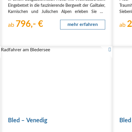
Eingebettet in die faszinierende Bergwelt der Gailtaler,
Traum
Karnischen und Julischen Alpen erleben Sie die
Siebe
perfekte Kombination aus Sport, Genuss und
Kirc
796,- €
2
Erholung.
ab
mehr erfahren
Landsc
ab
Auf abwechslungsreichen…
ans Do
Radfahrer am Bledersee
Bled – Venedig
Bled