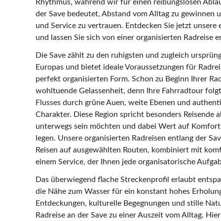
Rhythmus, während wir für einen reibungslosen Ablau
der Save bedeutet, Abstand vom Alltag zu gewinnen un
und Service zu vertrauen. Entdecken Sie jetzt unsere
und lassen Sie sich von einer organisierten Radreise e
Die Save zählt zu den ruhigsten und zugleich ursprün
Europas und bietet ideale Voraussetzungen für Radrei
perfekt organisierten Form. Schon zu Beginn Ihrer Radr
wohltuende Gelassenheit, denn Ihre Fahrradtour folg
Flusses durch grüne Auen, weite Ebenen und authent
Charakter. Diese Region spricht besonders Reisende a
unterwegs sein möchten und dabei Wert auf Komfort,
legen. Unsere organisierten Radreisen entlang der Sav
Reisen auf ausgewählten Routen, kombiniert mit kom
einem Service, der Ihnen jede organisatorische Aufg
Das überwiegend flache Streckenprofil erlaubt ents
die Nähe zum Wasser für ein konstant hohes Erholung
Entdeckungen, kulturelle Begegnungen und stille N
Radreise an der Save zu einer Auszeit vom Alltag. Hie