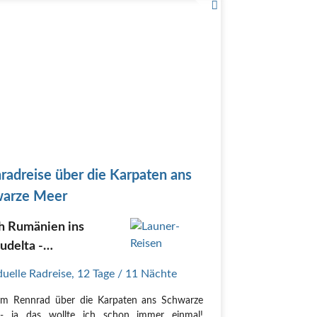
radreise über die Karpaten ans
arze Meer
h Rumänien ins
udelta -
radfahren pur
duelle Radreise
,
12 Tage
/ 11 Nächte
em Rennrad über die Karpaten ans Schwarze
- ja das wollte ich schon immer einmal!