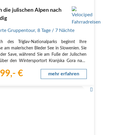
 die julischen Alpen nach
dig
rte Gruppentour
,
8 Tage
/ 7 Nächte
ch des Triglav-Nationalparks beginnt Ihre
se am malerischen Bleder See in Slowenien. Sie
 der Save, während Sie am Fuße der Julischen
über den Wintersportort Kranjska Gora nach
n radeln. Ab hier führt Sie der bekannte Alpe-
99,- €
Radweg auf einer historischen Bahntrasse…
mehr erfahren