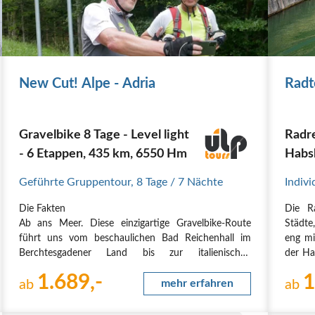
New Cut! Alpe - Adria
Radt
Gravelbike 8 Tage - Level light
Radre
- 6 Etappen, 435 km, 6550 Hm
Habs
Geführte Gruppentour
,
8 Tage
/ 7 Nächte
Indivi
Die Fakten
Die R
Ab ans Meer. Diese einzigartige Gravelbike-Route
Städte
führt uns vom beschaulichen Bad Reichenhall im
eng mi
Berchtesgadener Land bis zur italienischen
der Ha
Küstenmetropole Triest an der Adria. Wir
Ljublj
1.689,-
1
durchqueren das Land Salzburg und Kärnten in
ab
mehr erfahren
auf di
ab
Österreich, kommen nach Friaul-Julisch Venetien in
Italien und…