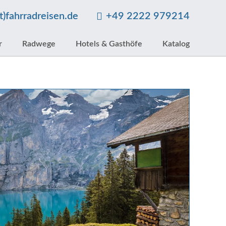
at)fahrradreisen.de
+49 2222 979214
r
Radwege
Hotels & Gasthöfe
Katalog