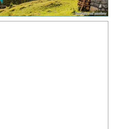
TeeFarm auf pixabay