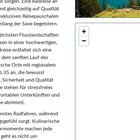
f sorgen. Eine Radreise an
d gleichzeitig auf Qualität
 exklusiven Reisepauschalen
ntlang der Save begeistern.
+
glichsten Flusslandschaften
−
sen in einer hochwertigen,
eise entfaltet sich eine
t dem sanften Lauf des
ische Orte mit regionalem
b 35 an, die bewusst
 Sicherheit und Qualität
e stehen für stressfreies
fortablen Unterkünften und
abe abnimmt.
panntes Radfahren, während
sgefühl sorgt. Kulinarische
aturmomente machen jede
r geht es nicht um