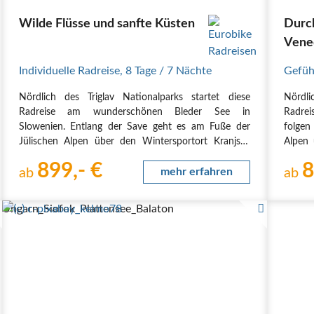
Wilde Flüsse und sanfte Küsten
Durch
Vene
Individuelle Radreise
,
8 Tage
/ 7 Nächte
Gefüh
Nördlich des Triglav Nationalparks startet diese
Nördli
Radreise am wunderschönen Bleder See in
Radrei
Slowenien. Entlang der Save geht es am Fuße der
folgen
Jülischen Alpen über den Wintersportort Kranjska
Alpen 
Gora nach Italien. Von nun an folgen Sie dem
Italie
899,- €
8
bekannten Alpe-Adria-Radweg auf einer alten
ab
mehr erfahren
Adria-
ab
Bahntrasse durch Tunnels…
Ungarn_Siofok_Plattensee_Balaton