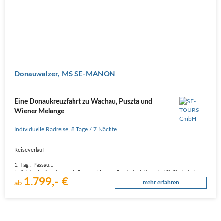
Donauwalzer, MS SE-MANON
Eine Donaukreuzfahrt zu Wachau, Puszta und
Wiener Melange
Individuelle Radreise
,
8 Tage
/ 7 Nächte
Reiseverlauf
1. Tag : Passau
Individuelle Anreise nach Passau. Unsere Bordreiseleitung heißt Sie bei einem
1.799,- €
Begrüßungssekt an Bord herzlich Willkommen. Genießen Sie anschließend die
ab
mehr erfahren
erste Etappe Ihrer Reise durch die idyllische Wachau.
2. Tag : Krems – Wien
Weinterrassen und Trockensteinmauern prägen…