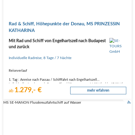
Rad & Schiff, Höhepunkte der Donau, MS PRINZESSIN
KATHARINA
Mit Rad und Schiff von Engelhartszell nach Budapest
und zurück
Individuelle Radreise
,
8 Tage
/ 7 Nächte
Reiseverlauf
1. Tag : Anreise nach Passau / Schifffahrt nach Engelhartszell
Individuelle Anreise nach Passau. Einschiffung von ca. 16:00 Uhr bis 17:00 Uhr.
1.279,- €
Gegen 19:00 Uhr Abfahrt nach Engelhartszell, Ankunft ca. 22.00 Uhr.
ab
mehr erfahren
2. Tag : Engelhartszell – Aschach, Radtour ca. 40 - 46 km / Schifffahrt nach…
MS SE-MANON Flusskreuzfahrtschiff auf Wasser