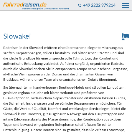
+49 2222 979214
Slowakei
Radreisen in der Slowakei eröffnen eine überraschend elegante Mischung aus
sanften Karpatenhängen, stillen Flusstälern und historischen Städten und sind
die ideale Grundlage für eine anspruchsvolle Fahrradtour, die Komfort und
authentische Entdeckung verbindet. Auf einer sorgfältig organisierten Radreise
durch die Slowakei erleben Sie in entspanntem Tempo verwunschene Bergpässe,
idyllische Weinregionen an der Donau und die charmanten Gassen von
Bratislava, während unser Team alle organisatorischen Details übernimmt.
Sie übernachten in handverlesenen Boutique‑Hotels und stilvollen Landgütern,
genießen regionale Küche mit klarer Herkunft und profitieren von
E‑Bike‑Optionen, verlässlichem Gepäcktransfer und erfahrenen lokalen Guides,
die Sicherheit, Insiderwissen und persönliche Begegnungen ermöglichen. Für
Gäste, die Wert auf Qualität, Komfort und erstklassigen Service legen, bietet die
Slowakei kurze Transfers, gut ausgebaute Radwege auf den Hauptetappen und
intime Erlebnisse abseits des Massentourismus; die Kombination aus aktiven
Tagen und bewusst eingeplanten Ruhephasen schafft Raum für echte
Entschleunigung. Unsere Routen sind so gestaltet, dass Sie Zeit für Fotostopps,