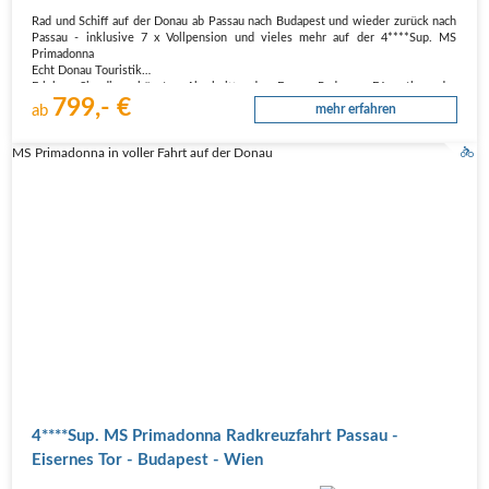
Rad und Schiff auf der Donau ab Passau nach Budapest und wieder zurück nach
Passau - inklusive 7 x Vollpension und vieles mehr auf der 4****Sup. MS
Primadonna
Echt Donau Touristik
Erleben Sie die schönsten Abschnitte des Europa-Radwegs E6 entlang der
799,- €
Donau! Die Wachau, das Donauknie, der Nationalpark…
ab
mehr erfahren
MS Primadonna in voller Fahrt auf der Donau
4****Sup. MS Primadonna Radkreuzfahrt Passau -
Eisernes Tor - Budapest - Wien