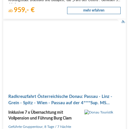
Krönungsstadt Bratislava und Budapest, das „Paris des Ostens“. Genießen Sie
dabei…
959,- €
ab
mehr erfahren
Radkreuzfahrt Österreichische Donau: Passau - Linz -
Grein - Spitz - Wien - Passau auf der 4****Sup. MS
Primadonna
Inklusive 7 x Übernachtung mit
Vollpension und Führung Burg Clam
Geführte Gruppentour
,
8 Tage
/ 7 Nächte