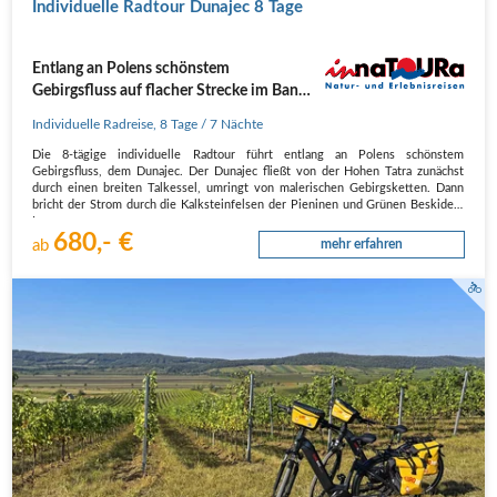
Individuelle Radtour Dunajec 8 Tage
Entlang an Polens schönstem
Gebirgsfluss auf flacher Strecke im Banne
der Berge
Individuelle Radreise
,
8 Tage
/ 7 Nächte
Die 8-tägige individuelle Radtour führt entlang an Polens schönstem
Gebirgsfluss, dem Dunajec. Der Dunajec fließt von der Hohen Tatra zunächst
durch einen breiten Talkessel, umringt von malerischen Gebirgsketten. Dann
bricht der Strom durch die Kalksteinfelsen der Pieninen und Grünen Beskiden.
In…
680,- €
ab
mehr erfahren
Kirschblütenradweg