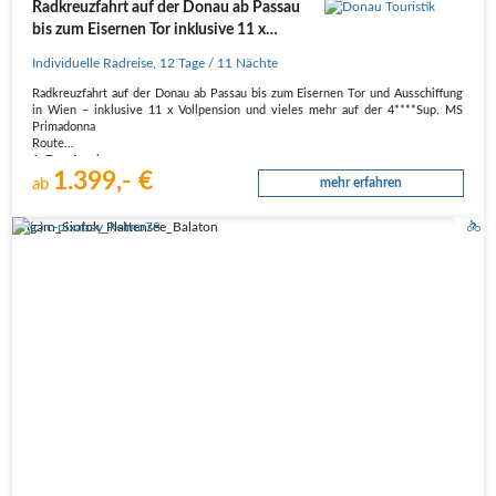
Radkreuzfahrt auf der Donau ab Passau
bis zum Eisernen Tor inklusive 11 x
Vollpension
Individuelle Radreise
,
12 Tage
/ 11 Nächte
Radkreuzfahrt auf der Donau ab Passau bis zum Eisernen Tor und Ausschiffung
in Wien – inklusive 11 x Vollpension und vieles mehr auf der 4****Sup. MS
Primadonna
Route
1. Tag, Anreise
1.399,- €
Individuelle Anreise nach Passau per Bahn oder PKW. Transfer vom Donau
ab
mehr erfahren
Touristik-Privatparkplatz bzw. Passau…
Ungarn_Siofok_Plattensee_Balaton