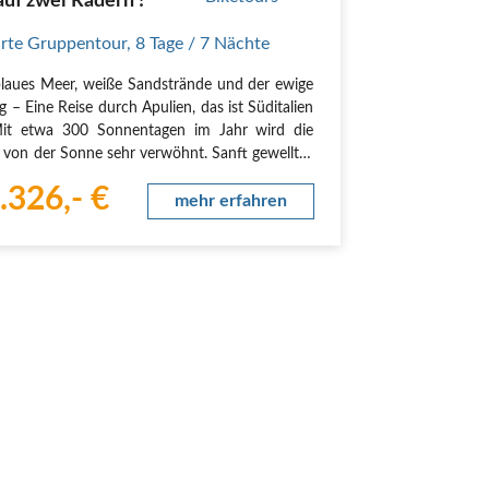
auf zwei Rädern !
rte Gruppentour
,
8 Tage
/ 7 Nächte
blaues Meer, weiße Sandstrände und der ewige
g – Eine Reise durch Apulien, das ist Süditalien
Mit etwa 300 Sonnentagen im Jahr wird die
 von der Sonne sehr verwöhnt. Sanft gewelltes
land, einsame Felsenbuchten, Olivenhaine,
.326,- €
sche Dörfer und kleine Fischerorte mit…
mehr erfahren