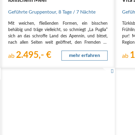
Ionischem Meer
Vita 
Geführte Gruppentour
,
8 Tage
/ 7 Nächte
Gefüh
Mit weichen, fließenden Formen, ein bisschen
Türkis
behäbig und träge vielleicht, so schmiegt „La Puglia“
Frühlin
sich an das schroffe Land des Apennin, und bittet,
pur! 
nach allen Seiten weit geöffnet, den Fremden zu
Region
Gast. Als uraltes Kulturland hat Apulien Einflüsse von
Hügel
2.495,- €
1
allen Teilen des Mittelmeerraumes und darüber…
ab
mehr erfahren
maleri
ab