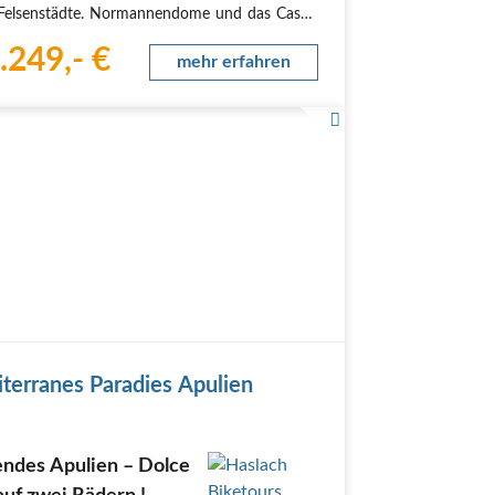
Felsenstädte. Normannendome und das Castel
nte, die steinerne Krone Apuliens. Eine E-Bike-
.249,- €
in das Land Friedrichs II.Das sagen unsere
mehr erfahren
 "Die…
terranes Paradies Apulien
endes Apulien – Dolce