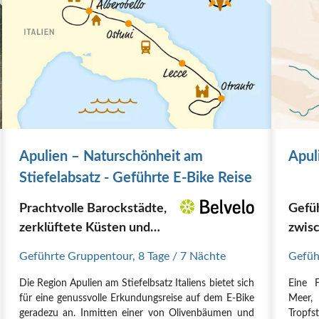
Apulien – Naturschönheit am
Apul
Stiefelabsatz - Geführte E-Bike Reise
Prachtvolle Barockstädte,
Gefüh
zerklüftete Küsten und
zwis
Dolce Vita in Italien
Ioni
Geführte Gruppentour
,
8 Tage
/ 7 Nächte
Gefüh
Die Region Apulien am Stiefelbsatz Italiens bietet sich
Eine 
für eine genussvolle Erkundungsreise auf dem E-Bike
Meer
geradezu an. Inmitten einer von Olivenbäumen und
Tropfs