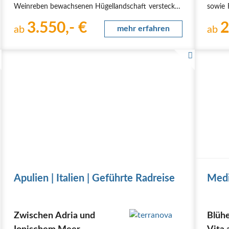
Weinreben bewachsenen Hügellandschaft verstecken
sowie 
sich entzückende Dörfer und prunkvolle
del Mo
3.550,- €
2
Barockstädte mit einer reichen Geschichte. Lernen
ab
mehr erfahren
Reise 
ab
Sie…
Gäste:
Apulien | Italien | Geführte Radreise
Medi
Zwischen Adria und
Blüh