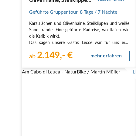
Olivenhaine, Steilklippen
und weiße Sandstrände
Geführte Gruppentour
,
8 Tage
/ 7 Nächte
Karstflächen und Olivenhaine, Steilklippen und weiße
Sandstrände. Eine geführte Radreise, wo Italien wie
die Karibik wirkt.
Das sagen unsere Gäste: Lecce war für uns eine
absolute Überraschung. Es gibt so viele bekannte
2.149,- €
italienische Städte, aber dass Lecce ein derartiges
ab
mehr erfahren
Barockjuwel ist, war uns…
Am Cabo di Leuca - NaturBike / Martin Müller