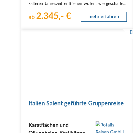
kälteren Jahreszeit entfliehen wollen, wie geschaffen.
Malerische Dörfer, einsame Felsenbuchten,
2.345,- €
verschlafene Fischerorte - der italienische
ab
mehr erfahren
Stiefelabsatz,…
Italien Salent geführte Gruppenreise
Karstflächen und