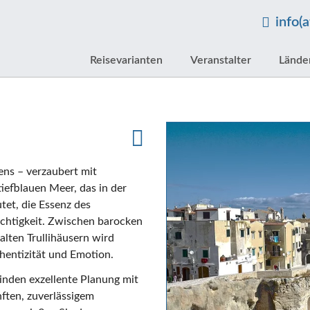
info(
Reisevarianten
Veranstalter
Lände
ens – verzaubert mit
efblauen Meer, das in der
utet, die Essenz des
chtigkeit. Zwischen barocken
lten Trullihäusern wird
thentizität und Emotion.
binden exzellente Planung mit
ften, zuverlässigem