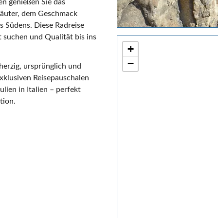
en genießen Sie das
Kräuter, dem Geschmack
es Südens. Diese Radreise
t suchen und Qualität bis ins
+
−
herzig, ursprünglich und
exklusiven Reisepauschalen
lien in Italien – perfekt
tion.