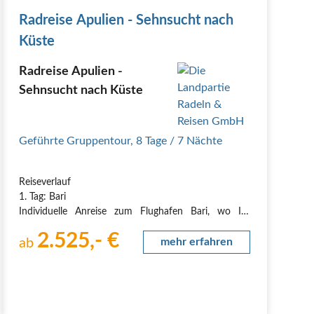
Radreise Apulien - Sehnsucht nach
Küste
Radreise Apulien -
Sehnsucht nach Küste
Geführte Gruppentour
,
8 Tage
/ 7 Nächte
Reiseverlauf
1. Tag: Bari
Individuelle Anreise zum Flughafen Bari, wo Ihr
Reiseleiter Sie um 13:15 Uhr in Empfang nimmt. Wir
2.525,- €
fahren mit dem Bus zum Castel del Monte und
ab
mehr erfahren
erkunden bei einer fachkundigen Führung die Festung
Kaiser Friedrichs II., bevor wir nach Bari fahren. Die
über 4.000 Jahre alte…