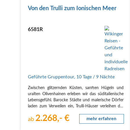
Von den Trulli zum Ionischen Meer
6581R
Geführte Gruppentour
,
10 Tage
/ 9 Nächte
Zwischen glitzernden Küsten, sanften Hügeln und
uralten Olivenhainen erleben wir das süditalienische
Lebensgefühl. Barocke Städte und malerische Dörfer
laden zum Verweilen ein, Trulli-Häuser verleihen der
Landschaft einen märchenhaften Charme. Auf den
2.268,- €
Karsthochebenen entdecken wir uralte…
ab
mehr erfahren