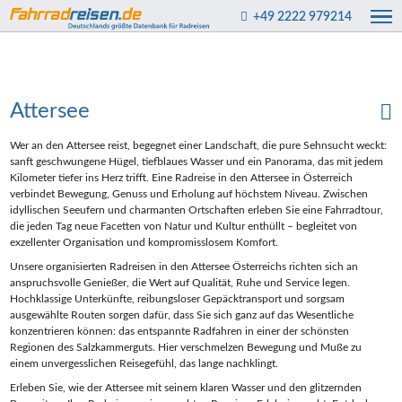
+49 2222 979214
Attersee
Wer an den Attersee reist, begegnet einer Landschaft, die pure Sehnsucht weckt:
sanft geschwungene Hügel, tiefblaues Wasser und ein Panorama, das mit jedem
Kilometer tiefer ins Herz trifft. Eine Radreise in den Attersee in Österreich
verbindet Bewegung, Genuss und Erholung auf höchstem Niveau. Zwischen
idyllischen Seeufern und charmanten Ortschaften erleben Sie eine Fahrradtour,
die jeden Tag neue Facetten von Natur und Kultur enthüllt – begleitet von
exzellenter Organisation und kompromisslosem Komfort.
Unsere organisierten Radreisen in den Attersee Österreichs richten sich an
anspruchsvolle Genießer, die Wert auf Qualität, Ruhe und Service legen.
Hochklassige Unterkünfte, reibungsloser Gepäcktransport und sorgsam
ausgewählte Routen sorgen dafür, dass Sie sich ganz auf das Wesentliche
konzentrieren können: das entspannte Radfahren in einer der schönsten
Regionen des Salzkammerguts. Hier verschmelzen Bewegung und Muße zu
einem unvergesslichen Reisegefühl, das lange nachklingt.
Erleben Sie, wie der Attersee mit seinem klaren Wasser und den glitzernden