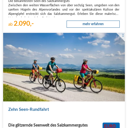
Die bekanntesten Seen des Salzkammerguts
Zwischen den weiten Wasserflächen von über sechzig Seen, umgeben von den
sanften Hügeln des Alpenvorlandes und vor der spektakulären Kulisse der
Alpengipfel erstreckt sich das Salzkammergut. Erleben Sie diese malerische
Naturlandschaft auf den Radstrecken an…
2.090,-
ab
mehr erfahren
Radfahrer mit Panoramablick auf das Seengebiet
Zehn Seen-Rundfahrt
Die glitzernde Seenwelt des Salzkammergutes