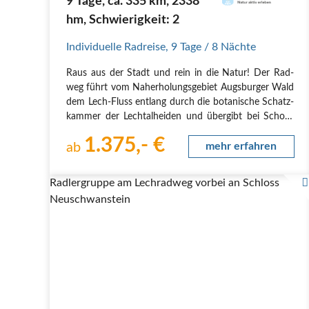
9 Tage, ca. 335 km, 2338
hm, Schwierigkeit: 2
Individuelle Radreise
,
9 Tage
/ 8 Nächte
Raus aus der Stadt und rein in die Natur! Der Rad­
weg führt vom Nah­erho­lungs­ge­biet Augs­bur­ger Wald
dem Lech-Fluss ent­lang durch die bota­ni­sche Schatz­
kam­mer der Lech­t­al­hei­den und über­gibt bei Schon­
gau den sanf­ten Hügeln der Natur­re­gi­on Pfaf­fen­win­
1.375,- €
kel die Füh­rung bis an den…
ab
mehr erfahren
Radlergruppe am Lechradweg vorbei an Schloss
Neuschwanstein