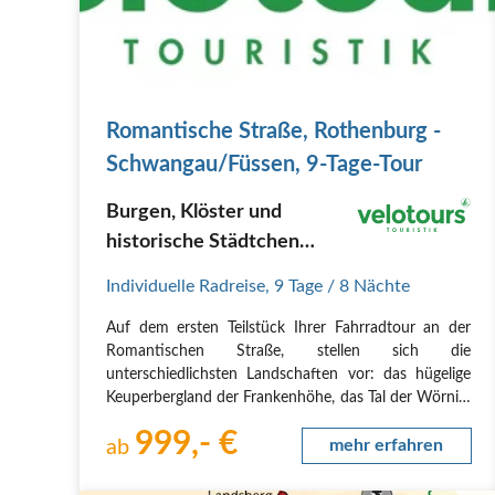
Romantische Straße, Rothenburg -
Schwangau/Füssen, 9-Tage-Tour
Burgen, Klöster und
historische Städtchen
begleiten Ihren Radurlaub
Individuelle Radreise
,
9 Tage
/ 8 Nächte
an der Romantischen
Auf dem ersten Teilstück Ihrer Fahrradtour an der
Straße...
Romantischen Straße, stellen sich die
unterschiedlichsten Landschaften vor: das hügelige
Keuperbergland der Frankenhöhe, das Tal der Wörnitz
mit seinen saftig-grünen Wiesen und der kreisrunde
999,- €
Krater des Nördlinger Ries. Der Lech begleitet Sie ab
ab
mehr erfahren
der…