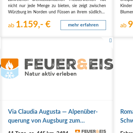
nicht nur jede Menge zu bieten, sie zeigt zwischen
Kind
Würzburg im Norden und Füssen an ihrem südlichen
Blume
Ende sehr viele Besonderheiten. Eine wunderbare
Alpend
1.159,- €
9
Ergänzung dazu sind die glasklaren Seen der…
ab
mehr erfahren
dabei 
ab
Pause
Via Clau­dia Augus­ta — Alpen­über­
Roma
que­rung von Augs­burg zum
Schw
Gardasee