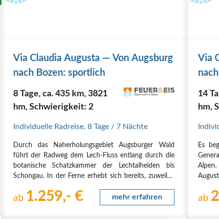
Via Clau­dia Augus­ta — Von Augs­burg
Via 
nach Bozen: sportlich
nach
8 Tage, ca. 435 km, 3821
14 Ta
hm, Schwierigkeit: 2
hm, S
Individuelle Radreise
,
8 Tage
/ 7 Nächte
Indivi
Durch das Nah­erho­lungs­ge­biet Augs­bur­ger Wald
Es beg
führt der Rad­weg dem Lech-Fluss ent­lang durch die
Gene­ra
bota­ni­sche Schatz­kam­mer der Lech­t­al­hei­den bis
Alpen.
Schon­gau. In der Fer­ne erhebt sich bereits, zuwei­len
Augus­
vor­nehm in einen zar­ten Schlei­er ein­ge­hüllt, die Sil­
ren fer
1.259,- €
2
hou­et­te der Baye­ri­schen…
ab
mehr erfahren
anti­ke
ab