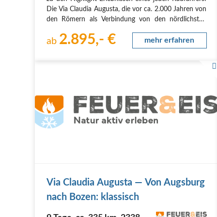
Die Via Claudia Augusta, die vor ca. 2.000 Jahren von
den Römern als Verbindung von den nördlichsten
Provinzen ans Mittelmeer gebaut wurde, gilt als eine
2.895,- €
der leichtesten und zugleich schönsten…
ab
mehr erfahren
Via Clau­dia Augus­ta — Von Augs­burg
nach Bozen: klassisch