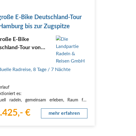
große E-Bike Deutschland-Tour
Hamburg bis zur Zugspitze
große E-Bike
schland-Tour von
urg bis zur Zugspitze
duelle Radreise
,
8 Tage
/ 7 Nächte
erlauf
tioniert es:
duell radeln, gemeinsam erleben, Raum für
e Wege und Raum für Begegnung. In drei
.425,- €
gigen Etappen erleben, erfahren und genießen
mehr erfahren
f dem E-Bike die Schönheit Deutschlands. Oder
adeln die großartige Tour in 3 Wochen und
n Ihre große…