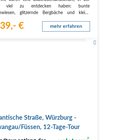
er viel zu entdecken haben: bunte
nwiesen, glitzernde Bergbäche und kleine
örfer. Der ursprüngliche Lech begleitet Sie
39,- €
wie ein treuer Freund und lädt immer wieder zu
mehr erfahren
n am Ufer…
ntische Straße, Würzburg -
angau/Füssen, 12-Tage-Tour