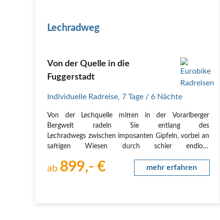
Lechradweg
Von der Quelle in die
Fuggerstadt
Individuelle Radreise
,
7 Tage
/ 6 Nächte
Von der Lechquelle mitten in der Vorarlberger
Bergwelt radeln Sie entlang des
Lechradwegs zwischen imposanten Gipfeln, vorbei an
saftigen Wiesen durch schier endlose
Naturlandschaften. Immer wieder treffen Sie auf
899,- €
kleine Bergdörfer, der wilde ursprüngliche Lech ist der
ab
mehr erfahren
stetige Begleiter und bietet…