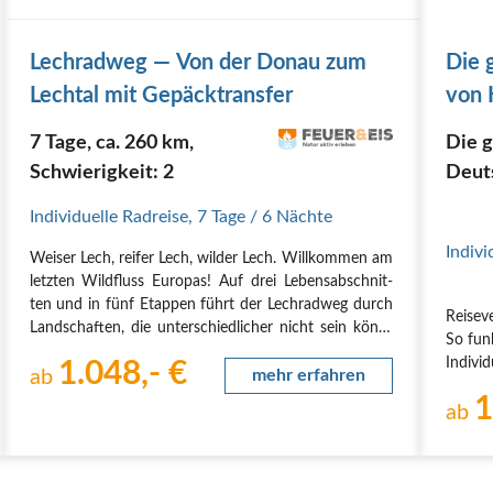
Lech­rad­weg — Von der Donau zum
Die 
Lech­tal mit Gepäcktransfer
von 
7 Tage, ca. 260 km,
Die 
Schwierigkeit: 2
Deut
Hamb
Individuelle Radreise
,
7 Tage
/ 6 Nächte
Indivi
Wei­ser Lech, rei­fer Lech, wil­der Lech. Will­kom­men am
letz­ten Wild­fluss Euro­pas! Auf drei Lebens­ab­schnit­
ten und in fünf Etap­pen führt der Lech­rad­weg durch
Reisev
Land­schaf­ten, die unter­schied­li­cher nicht sein könn­
So funk
ten. An sei­nen Ufern wird sicht­bar, wie er die Natur
Indivi
1.048,- €
prägt und…
ab
mehr erfahren
eigen
1
achttä
ab
Sie au
Sie r
erlebe