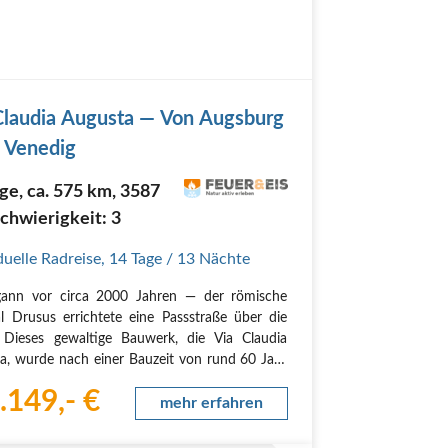
Clau­dia Augus­ta — Von Augs­burg
 Venedig
ge, ca. 575 km, 3587
chwierigkeit: 3
duelle Radreise
,
14 Tage
/ 13 Nächte
ann vor cir­ca 2000 Jah­ren — der römi­sche
l Dru­sus errich­te­te eine Pass­stra­ße über die
 Die­ses gewal­ti­ge Bau­werk, die Via Clau­dia
ta, wur­de nach einer Bau­zeit von rund 60 Jah­
­tig gestellt — eine wah­re Meis­ter­leis­tung der
.149,- €
n Inge­nieurs­kunst.…
mehr erfahren