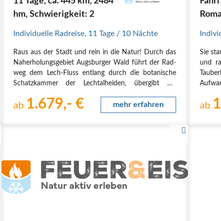
11 Tage, ca. 445 km, 2484
Fahrr
hm, Schwierigkeit: 2
Roman
Individuelle Radreise
,
11 Tage
/ 10 Nächte
Indivi
Raus aus der Stadt und rein in die Natur! Durch das
Sie st
Nah­erho­lungs­ge­biet Augs­bur­ger Wald führt der Rad­
und ra
weg dem Lech-Fluss ent­lang durch die bota­ni­sche
Taube
Schatz­kam­mer der Lech­t­al­hei­den, über­gibt bei
Aufwar
Schon­gau den sanf­ten Hügeln der Natur­re­gi­on Pfaf­
die h
1.679,- €
1
fen­win­kel die Füh­rung bis an den…
ab
mehr erfahren
Rieme
ab
Städt