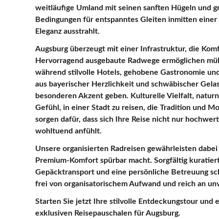
weitläufige Umland mit seinen sanften Hügeln und g
Bedingungen für entspanntes Gleiten inmitten einer
Eleganz ausstrahlt.
Augsburg überzeugt mit einer Infrastruktur, die Komf
Hervorragend ausgebaute Radwege ermöglichen mü
während stilvolle Hotels, gehobene Gastronomie un
aus bayerischer Herzlichkeit und schwäbischer Gela
besonderen Akzent geben. Kulturelle Vielfalt, natur
Gefühl, in einer Stadt zu reisen, die Tradition und 
sorgen dafür, dass sich Ihre Reise nicht nur hochwer
wohltuend anfühlt.
Unsere organisierten Radreisen gewährleisten dabei
Premium-Komfort spürbar macht. Sorgfältig kuratiert
Gepäcktransport und eine persönliche Betreuung sch
frei von organisatorischem Aufwand und reich an unv
Starten Sie jetzt Ihre stilvolle Entdeckungstour und
exklusiven Reisepauschalen für Augsburg.