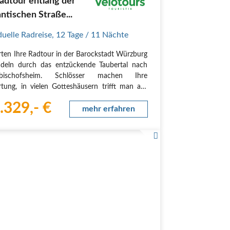
adtour entlang der
tischen Straße...
duelle Radreise
,
12 Tage
/ 11 Nächte
arten Ihre Radtour in der Barockstadt Würzburg
deln durch das entzückende Taubertal nach
rbischofsheim. Schlösser machen Ihre
tung, in vielen Gotteshäusern trifft man auf
olzgeschnitzten Kunstwerke von Tilmann
.329,- €
nschneider, bevor Sie in das reizende
mehr erfahren
chen…