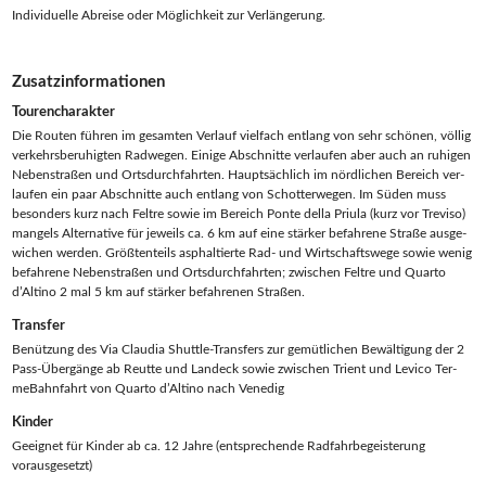
Indi­vi­du­el­le Abrei­se oder Mög­lich­keit zur Verlängerung.
Zusatzinformationen
Tou­ren­cha­rak­ter
Die Rou­ten füh­ren im gesam­ten Ver­lauf viel­fach ent­lang von sehr schö­nen, völ­lig
ver­kehrs­be­ru­hig­ten Rad­we­gen. Eini­ge Abschnit­te ver­lau­fen aber auch an ruhi­gen
Neben­stra­ßen und Orts­durch­fahr­ten. Haupt­säch­lich im nörd­li­chen Bereich ver­
lau­fen ein paar Abschnit­te auch ent­lang von Schot­ter­we­gen. Im Süden muss
beson­ders kurz nach Felt­re sowie im Bereich Pon­te del­la Priu­la (kurz vor Tre­vi­so)
man­gels Alter­na­ti­ve für jeweils ca. 6 km auf eine stär­ker befah­re­ne Stra­ße aus­ge­
wi­chen wer­den. Größ­ten­teils asphal­tier­te Rad- und Wirt­schafts­we­ge sowie wenig
befah­re­ne Neben­stra­ßen und Orts­durch­fahr­ten; zwi­schen Felt­re und Quar­to
d’Altino 2 mal 5 km auf stär­ker befah­re­nen Straßen.
Trans­fer
Benüt­zung des Via Clau­dia Shut­tle-Trans­fers zur gemüt­li­chen Bewäl­ti­gung der 2
Pass-Über­gän­ge ab Reut­te und Lan­deck sowie zwi­schen Tri­ent und Levico Ter­
me­Bahn­fahrt von Quar­to d’Altino nach Venedig
Kin­der
Geeig­net für Kin­der ab ca. 12 Jah­re (ent­spre­chen­de Rad­fahr­be­geis­te­rung
vorausgesetzt)