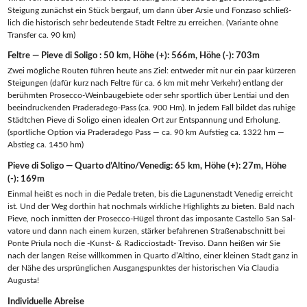
Stei­gung zunächst ein Stück berg­auf, um dann über Arsie und Fon­z­a­so schließ­
lich die his­to­risch sehr bedeu­ten­de Stadt Felt­re zu errei­chen. (Vari­an­te ohne
Trans­fer ca. 90 km)
Felt­re — Pie­ve di Soligo : 50 km, Höhe (+): 566m, Höhe (-): 703m
Zwei mög­li­che Rou­ten füh­ren heu­te ans Ziel: ent­we­der mit nur ein paar kür­ze­ren
Stei­gun­gen (dafür kurz nach Felt­re für ca. 6 km mit mehr Ver­kehr) ent­lang der
berühm­ten Pro­sec­co-Wein­bau­ge­bie­te oder sehr sport­lich über Len­ti­ai und den
beein­dru­cken­den Pra­der­ade­go-Pass (ca. 900 Hm). In jedem Fall bil­det das ruhi­ge
Städt­chen Pie­ve di Soli­go einen idea­len Ort zur Ent­span­nung und Erho­lung.
(sport­li­che Opti­on via Pra­der­ade­go Pass — ca. 90 km Auf­stieg ca. 1322 hm —
Abstieg ca. 1450 hm)
Pie­ve di Soli­go — Quar­to d’Altino/Venedig: 65 km, Höhe (+): 27m, Höhe
(-): 169m
Ein­mal heißt es noch in die Peda­le tre­ten, bis die Lagu­nen­stadt Vene­dig erreicht
ist. Und der Weg dort­hin hat noch­mals wirk­li­che High­lights zu bie­ten. Bald nach
Pie­ve, noch inmit­ten der Pro­sec­co-Hügel thront das impo­san­te Cas­tel­lo San Sal­
va­to­re und dann nach einem kur­zen, stär­ker befah­re­nen Stra­ßen­ab­schnitt bei
Pon­te Priu­la noch die ‑Kunst- & Radic­cio­stadt- Tre­vi­so. Dann hei­ßen wir Sie
nach der lan­gen Rei­se will­kom­men in Quar­to d’Altino, einer klei­nen Stadt ganz in
der Nähe des ursprüng­li­chen Aus­gangs­punk­tes der his­to­ri­schen Via Clau­dia
Augusta!
Indi­vi­du­el­le Abreise