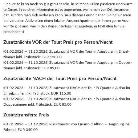
Eine Rei­se kann noch so gut geplant sein, in sel­te­nen Fäl­len pas­sie­ren uner­war­te­
te Din­ge. In sol­chen Momen­ten ist es ange­nehm, wenn man vor Ort jeman­den
hat, auf den man sich ver­las­sen kann. Aus die­sem Grund haben Sie bei unse­ren
indi­vi­du­el­len Aktiv­rei­sen einen loka­len Ansprech­part­ner, der Ihnen ger­ne Aus­
künf­te gibt und, wie in den Rei­se­un­ter­la­gen ange­ge­ben, in Not­fäl­len für Sie
erreich­bar ist.
Zusatznächte VOR der Tour: Preis pro Person/Nacht
(01.02.2026 — 31.10.2026) Zusatz­nacht VOR der Tour in Augs­burg im Ein­zel­
zim­mer inkl. Frühstück: EUR 128,00
(01.02.2026 — 31.10.2026) Zusatz­nacht VOR der Tour in Augs­burg im Dop­pel­
zim­mer inkl. Frühstück: EUR 89,00
Zusatznächte NACH der Tour: Preis pro Person/Nacht
(01.02.2026 — 31.10.2026) Zusatz­nacht NACH der Tour in Quar­to d‘Altino im
Ein­zel­zim­mer inkl. Frühstück: EUR 115,00
(01.02.2026 — 31.10.2026) Zusatz­nacht NACH der Tour in Quar­to d‘Altino im
Dop­pel­zim­mer inkl. Frühstück: EUR 85,00
Zusatztransfers: Preis
(01.01.2026 — 31.12.2026) Rück­trans­fer von Quar­to d Alti­no — Augs­burg inkl.
Fahrrad: EUR 340,00