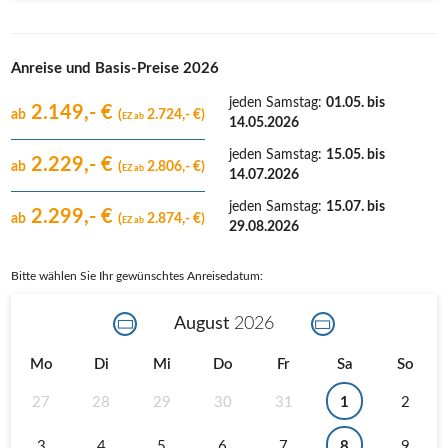
Anreise und Basis-Preise 2026
jeden Samstag
:
01.05. bis
2.149,- €
ab
(
2.724,- €)
EZ ab
14.05.2026
jeden Samstag
:
15.05. bis
2.229,- €
ab
(
2.806,- €)
EZ ab
14.07.2026
jeden Samstag
:
15.07. bis
2.299,- €
ab
(
2.874,- €)
EZ ab
29.08.2026
Bitte wählen Sie Ihr gewünschtes Anreisedatum:
August
2026
Mo
Di
Mi
Do
Fr
Sa
So
27
28
29
30
31
1
2
3
4
5
6
7
8
9