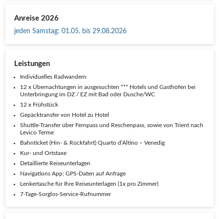
Anreise 2026
jeden Samstag
:
01.05. bis 29.08.2026
Leistungen
Indi­vi­du­el­les Radwandern
12 x Über­nach­tun­gen in aus­ge­such­ten *** Hotels und Gast­hö­fen bei
Unter­brin­gung im DZ / EZ mit Bad oder Dusche/WC
12 x Frühstück
Gepäck­trans­fer von Hotel zu Hotel
Shut­tle-Trans­fer über Fern­pass und Reschen­pass, sowie von Tri­ent nach
Levico Terme
Bahn­ti­cket (Hin- & Rück­fahrt) Quar­to d’Altino – Venedig
Kur- und Ortstaxe
Detail­lier­te Reiseunterlagen
Navi­ga­ti­ons App; GPS-Daten auf Anfrage
Len­ker­ta­sche für Ihre Rei­se­un­ter­la­gen (1x pro Zimmer)
7‑Ta­ge-Sorg­los-Ser­vice-Ruf­num­mer