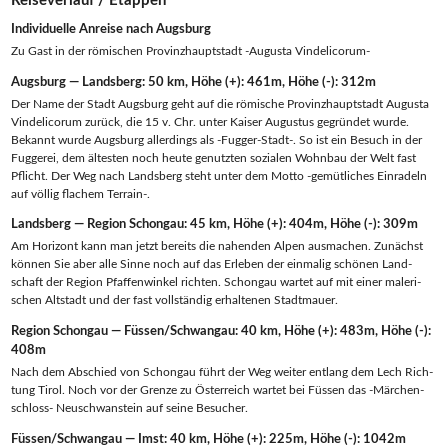
Reiseverlauf / Etappen
Indi­vi­du­el­le Anrei­se nach Augsburg
Zu Gast in der römi­schen Pro­vinz­haupt­stadt ‑Augus­ta Vindelicorum-
Augs­burg — Landsberg: 50 km, Höhe (+): 461m, Höhe (-): 312m
Der Name der Stadt Augs­burg geht auf die römi­sche Pro­vinz­haupt­stadt Augus­ta
Vin­de­li­corum zurück, die 15 v. Chr. unter Kai­ser Augus­tus gegrün­det wur­de.
Bekannt wur­de Augs­burg aller­dings als ‑Fug­ger-Stadt-. So ist ein Besuch in der
Fug­ge­rei, dem ältes­ten noch heu­te genutz­ten sozia­len Wohn­bau der Welt fast
Pflicht. Der Weg nach Lands­berg steht unter dem Mot­to ‑gemüt­li­ches Ein­ra­deln
auf völ­lig fla­chem Terrain-.
Lands­berg — Regi­on Schongau: 45 km, Höhe (+): 404m, Höhe (-): 309m
Am Hori­zont kann man jetzt bereits die nahen­den Alpen aus­ma­chen. Zunächst
kön­nen Sie aber alle Sin­ne noch auf das Erle­ben der ein­ma­lig schö­nen Land­
schaft der Regi­on Pfaf­fen­win­kel rich­ten. Schon­gau war­tet auf mit einer male­ri­
schen Alt­stadt und der fast voll­stän­dig erhal­te­nen Stadtmauer.
Regi­on Schon­gau — Füssen/Schwangau: 40 km, Höhe (+): 483m, Höhe (-):
408m
Nach dem Abschied von Schon­gau führt der Weg wei­ter ent­lang dem Lech Rich­
tung Tirol. Noch vor der Gren­ze zu Öster­reich war­tet bei Füs­sen das ‑Mär­chen­
schloss- Neu­schwan­stein auf sei­ne Besucher.
Füssen/Schwangau — Imst: 40 km, Höhe (+): 225m, Höhe (-): 1042m