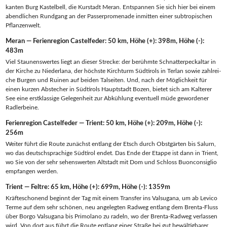
kan­ten Burg Kas­tel­bell, die Kur­stadt Meran. Ent­span­nen Sie sich hier bei einem
abend­li­chen Rund­gang an der Pas­serpro­me­na­de inmit­ten einer sub­tro­pi­schen
Pflanzenwelt.
Meran — Feri­en­re­gi­on Castelfeder: 50 km, Höhe (+): 398m, Höhe (-):
483m
Viel Stau­nens­wer­tes liegt an die­ser Stre­cke: der berühm­te Schnat­terpeck­al­tar in
der Kir­che zu Nie­der­la­na, der höchs­te Kirch­turm Süd­ti­rols in Ter­lan sowie zahl­rei­
che Bur­gen und Rui­nen auf bei­den Tal­sei­ten. Und, nach der Mög­lich­keit für
einen kur­zen Abste­cher in Süd­ti­rols Haupt­stadt Bozen, bie­tet sich am Kal­te­rer
See eine erst­klas­si­ge Gele­gen­heit zur Abküh­lung even­tu­ell müde gewor­de­ner
Radlerbeine.
Feri­en­re­gi­on Cas­tel­fe­der — Trient: 50 km, Höhe (+): 209m, Höhe (-):
256m
Wei­ter führt die Rou­te zunächst ent­lang der Etsch durch Obst­gär­ten bis Salurn,
wo das deutsch­spra­chi­ge Süd­ti­rol endet. Das Ende der Etap­pe ist dann in Tri­ent,
wo Sie von der sehr sehens­wer­ten Alt­stadt mit Dom und Schloss Buon­con­siglio
emp­fan­gen werden.
Tri­ent — Feltre: 65 km, Höhe (+): 699m, Höhe (-): 1359m
Kräf­te­scho­nend beginnt der Tag mit einem Trans­fer ins Valsug­a­na, um ab Levico
Ter­me auf dem sehr schö­nen, neu ange­leg­ten Rad­weg ent­lang dem Bren­ta-Fluss
über Bor­go Valsug­a­na bis Pri­mo­la­no zu radeln, wo der Bren­ta-Rad­weg ver­las­sen
wird. Von dort aus führt die Rou­te ent­lang einer Stra­ße bei gut bewäl­tig­ba­rer