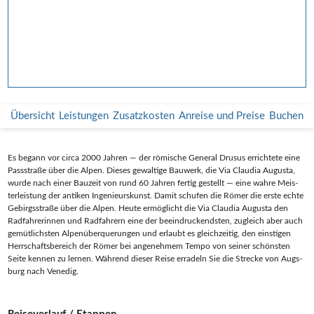
Übersicht
Leistungen
Zusatzkosten
Anreise und Preise
Buchen
Es begann vor cir­ca 2000 Jah­ren — der römi­sche Gene­ral Dru­sus errich­te­te eine
Pass­stra­ße über die Alpen. Die­ses gewal­ti­ge Bau­werk, die Via Clau­dia Augus­ta,
wur­de nach einer Bau­zeit von rund 60 Jah­ren fer­tig gestellt — eine wah­re Meis­
ter­leis­tung der anti­ken Inge­nieurs­kunst. Damit schu­fen die Römer die ers­te ech­te
Gebirgs­stra­ße über die Alpen. Heu­te ermög­licht die Via Clau­dia Augus­ta den
Rad­fah­re­rin­nen und Rad­fah­rern eine der beein­dru­ckends­ten, zugleich aber auch
gemüt­lichs­ten Alpen­über­que­run­gen und erlaubt es gleich­zei­tig, den eins­ti­gen
Herr­schafts­be­reich der Römer bei ange­neh­mem Tem­po von sei­ner schöns­ten
Sei­te ken­nen zu ler­nen. Wäh­rend die­ser Rei­se erra­deln Sie die Stre­cke von Augs­
burg nach Venedig.