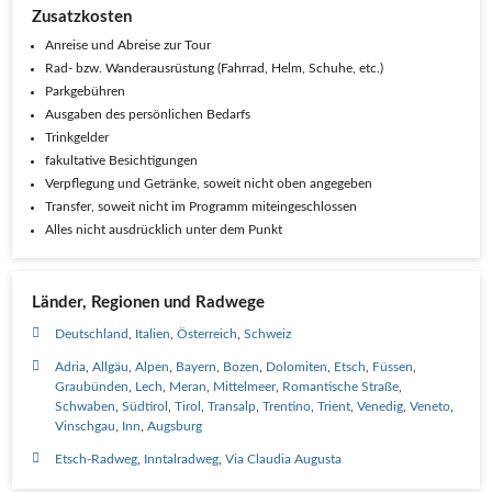
Zusatzkosten
Anrei­se und Abrei­se zur Tour
Rad- bzw. Wan­der­aus­rüs­tung (Fahr­rad, Helm, Schu­he, etc.)
Park­ge­büh­ren
Aus­ga­ben des per­sön­li­chen Bedarfs
Trink­gel­der
fakul­ta­ti­ve Besichtigungen
Ver­pfle­gung und Geträn­ke, soweit nicht oben angegeben
Trans­fer, soweit nicht im Pro­gramm miteingeschlossen
Alles nicht aus­drück­lich unter dem Punkt
Länder, Regionen und Radwege
Deutschland
Italien
Österreich
Schweiz
Adria
Allgäu
Alpen
Bayern
Bozen
Dolomiten
Etsch
Füssen
Graubünden
Lech
Meran
Mittelmeer
Romantische Straße
Schwaben
Südtirol
Tirol
Transalp
Trentino
Trient
Venedig
Veneto
Vinschgau
Inn
Augsburg
Etsch-Radweg
Inntalradweg
Via Claudia Augusta