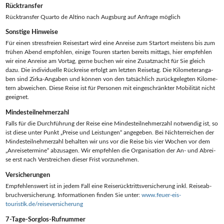
Rück­trans­fer
Rück­trans­fer Quar­to de Alti­no nach Augs­burg auf Anfra­ge möglich
Sons­ti­ge Hinweise
Für einen stress­frei­en Rei­se­start wird eine Anrei­se zum Start­ort meis­tens bis zum
frü­hen Abend emp­foh­len, eini­ge Tou­ren star­ten bereits mit­tags, hier emp­feh­len
wir eine Anrei­se am Vor­tag, ger­ne buchen wir eine Zusatz­nacht für Sie gleich
dazu. Die indi­vi­du­el­le Rück­rei­se erfolgt am letz­ten Rei­se­tag. Die Kilo­me­ter­an­ga­
ben sind Zir­ka-Anga­ben und kön­nen von den tat­säch­lich zurück­ge­leg­ten Kilo­me­
tern abwei­chen. Die­se Rei­se ist für Per­so­nen mit ein­ge­schränk­ter Mobi­li­tät nicht
geeignet.
Min­des­teil­neh­mer­zahl
Falls für die Durch­füh­rung der Rei­se eine Min­des­teil­neh­mer­zahl not­wen­dig ist, so
ist die­se unter Punkt „Prei­se und Leis­tun­gen“ ange­ge­ben. Bei Nicht­er­rei­chen der
Min­des­teil­neh­mer­zahl behal­ten wir uns vor die Rei­se bis vier Wochen vor dem
„Anrei­se­ter­mi­ne“ abzu­sa­gen. Wir emp­feh­len die Orga­ni­sa­ti­on der An- und Abrei­
se erst nach Ver­strei­chen die­ser Frist vorzunehmen.
Ver­si­che­run­gen
Emp­feh­lens­wert ist in jedem Fall eine Rei­se­rück­tritts­ver­si­che­rung inkl. Rei­se­ab­
bruch­ver­si­che­rung. Infor­ma­tio­nen fin­den Sie unter:
www.feuer-eis-
touristik.de/reiseversicherung
7‑Ta­ge-Sorg­los-Ruf­num­mer