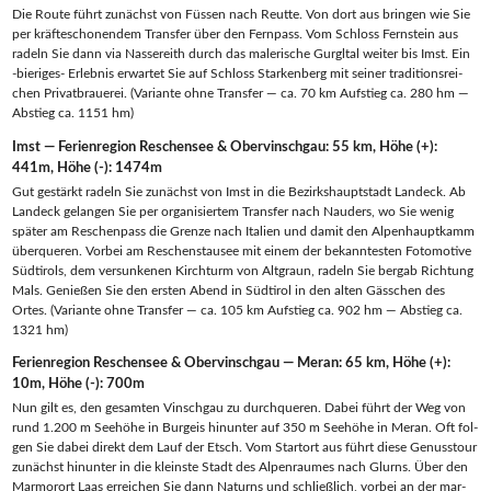
Die Rou­te führt zunächst von Füs­sen nach Reut­te. Von dort aus brin­gen wie Sie
per kräf­te­scho­nen­dem Trans­fer über den Fern­pass. Vom Schloss Fern­stein aus
radeln Sie dann via Nas­se­reith durch das male­ri­sche Gur­gl­tal wei­ter bis Imst. Ein
‑bie­ri­ges- Erleb­nis erwar­tet Sie auf Schloss Star­ken­berg mit sei­ner tra­di­ti­ons­rei­
chen Pri­vat­braue­rei. (Vari­an­te ohne Trans­fer — ca. 70 km Auf­stieg ca. 280 hm —
Abstieg ca. 1151 hm)
Imst — Feri­en­re­gi­on Reschen­see & Obervinschgau: 55 km, Höhe (+):
441m, Höhe (-): 1474m
Gut gestärkt radeln Sie zunächst von Imst in die Bezirks­haupt­stadt Lan­deck. Ab
Lan­deck gelan­gen Sie per orga­ni­sier­tem Trans­fer nach Nau­ders, wo Sie wenig
spä­ter am Reschen­pass die Gren­ze nach Ita­li­en und damit den Alpen­haupt­kamm
über­que­ren. Vor­bei am Reschen­stau­see mit einem der bekann­tes­ten Foto­mo­ti­ve
Süd­ti­rols, dem ver­sun­ke­nen Kirch­turm von Alt­graun, radeln Sie berg­ab Rich­tung
Mals. Genie­ßen Sie den ers­ten Abend in Süd­ti­rol in den alten Gäss­chen des
Ortes. (Vari­an­te ohne Trans­fer — ca. 105 km Auf­stieg ca. 902 hm — Abstieg ca.
1321 hm)
Feri­en­re­gi­on Reschen­see & Ober­vinsch­gau — Meran: 65 km, Höhe (+):
10m, Höhe (-): 700m
Nun gilt es, den gesam­ten Vinsch­gau zu durch­que­ren. Dabei führt der Weg von
rund 1.200 m See­hö­he in Bur­geis hin­un­ter auf 350 m See­hö­he in Meran. Oft fol­
gen Sie dabei direkt dem Lauf der Etsch. Vom Start­ort aus führt die­se Genuss­tour
zunächst hin­un­ter in die kleins­te Stadt des Alpen­rau­mes nach Glurns. Über den
Mar­mor­ort Laas errei­chen Sie dann Naturns und schließ­lich, vor­bei an der mar­