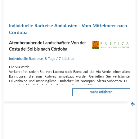
Individuelle Radreise Andalusien - Vom Mittelmeer nach
Córdoba
Atemberaubende Landschaften: Von der
Costa del Sol bis nach Córdoba
Individuelle Radreise
,
8 Tage
/ 7 Nächte
Die Vía Verde
Verkehrsfrei radeln Sie von Lucena nach Baena auf der Vía Verde, einer alten
Bahntrasse, die zum Radweg umgebaut wurde. Genießen Sie verträumte
Olivenhaine und ursprüngliche Landschaft im Naturpark Sierra Subbética. Der
enge Kontakt mit der Natur im Wechsel mit den vielfältigen…
mehr erfahren