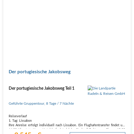
Der portugiesische Jakobsweg
Der portugiesische Jakobsweg Teil 1
Geführte Gruppentour
,
8 Tage
/ 7 Nächte
Reiseverlauf
1. Tag: Lissabon
Ihre Anreise erfolgt individuell nach Lissabon. Ein Flughafentransfer findet um
16:00 Uhr statt. Unser Hotel befindet sich im Stadtteil Belém, wo Sie um 18:00