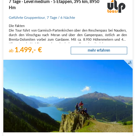
7 Tage - Level medium - 5 Etappen, 395 km, 8950
Hm
Geführte Gruppentour
,
7 Tage
/ 6 Nächte
Die Fakten
Die Tour führt von Garmisch-Partenkirchen über den Reschenpass bei Nauders,
durch den Vinschgau nach Meran und über den Gampenpass, östlich an den
Brenta-Dolomiten vorbei zum Gardasee. Mit ca. 8.950 Höhenmetern und 415
Kilometern in fünf Etappen eine mittelschwere Transalp mit vielen…
1.499,- €
ab
mehr erfahren
Ortler und Reschensee