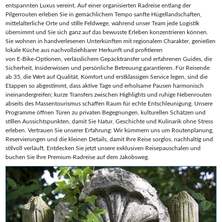
entspannten Luxus vereint. Auf einer organisierten Radreise entlang der
Pilgerrouten erleben Sie in gemächlichem Tempo sanfte Hügellandschaften,
mittelalterliche Orte und stille Feldwege, während unser Team jede Logistik
übernimmt und Sie sich ganz auf das bewusste Erleben konzentrieren können.
Sie wohnen in handverlesenen Unterkünften mit regionalem Charakter, genießen
lokale Küche aus nachvollziehbarer Herkunft und profitieren
von E‑Bike‑Optionen, verlässlichem Gepäcktransfer und erfahrenen Guides, die
Sicherheit, Insiderwissen und persönliche Betreuung garantieren. Für Reisende
ab 35, die Wert auf Qualität, Komfort und erstklassigen Service legen, sind die
Etappen so abgestimmt, dass aktive Tage und erholsame Pausen harmonisch
ineinandergreifen; kurze Transfers zwischen Highlights und ruhige Nebenrouten
abseits des Massentourismus schaffen Raum für echte Entschleunigung. Unsere
Programme öffnen Türen zu privaten Begegnungen, kulturellen Schätzen und
stillen Aussichtspunkten, damit Sie Natur, Geschichte und Kulinarik ohne Stress
erleben. Vertrauen Sie unserer Erfahrung: Wir kümmern uns um Routenplanung,
Reservierungen und die kleinen Details, damit Ihre Reise sorglos, nachhaltig und
stilvoll verläuft. Entdecken Sie jetzt unsere exklusiven Reisepauschalen und
buchen Sie Ihre Premium‑Radreise auf dem Jakobsweg.