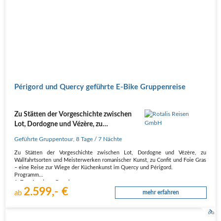
Périgord und Quercy geführte E-Bike Gruppenreise
Zu Stätten der Vorgeschichte zwischen
Lot, Dordogne und Vézère, zu
Wallfahrtsorten und Meisterwerken
Geführte Gruppentour
,
8 Tage
/ 7 Nächte
romanischer Kunst
Zu Stätten der Vorgeschichte zwischen Lot, Dordogne und Vézère, zu
Wallfahrtsorten und Meisterwerken romanischer Kunst, zu Confit und Foie Gras
– eine Reise zur Wiege der Küchenkunst im Quercy und Périgord.
Programm
1. Tag: Anreise - Gourdon
2.599,- €
SAMSTAG
ab
mehr erfahren
In Gourdon empfängt uns die familiär geführte…