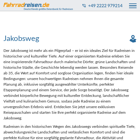
+49 2222 979214
Jakobsweg
Der Jakobsweg ist mehr als ein Pilgerpfad – er ist ein ideales Ziel für Radreisen in
historischer und kultureller Tiefe. Auf einer organisierten Radreise erleben Sie
eine inspirierende Fahrradtour durch malerische Dörfer, grüne Landschaften und
historische Städte, die Geschichte lebendig werden lassen. Besonders Reisende
ab 35, die Wert auf Komfort und sorglose Organisation legen, finden hier ideale
Bedingungen: unsere hochwertigen Radreisen nehmen Ihnen die gesamte
Planung ab, inklusive sorgfältig ausgewählter Unterkünfte, perfekter
Etappenplanung und einem Service, der jede Sorge beseitigt. Der Jakobsweg
verbindet körperliche Bewegung mit kultureller Entdeckung, landschaftlicher
Vielfalt und kulinarischem Genuss, sodass jede Radreise zu einem
unvergesslichen Erlebnis wird. Entdecken Sie jetzt unsere exklusiven
Reisepauschalen und starten Sie Ihre perfekt organisierte Radreise auf dem
Jakobsweg.
Radreisen in den historischen Wegen des Jakobswegs verbinden spirituelle Tiefe,
abwechslungsreiche Landschaften und verlässlichen Komfort und sind die
perfekte Kulisse für eine sorgfältig geplante Fahrradtour, die Aktivität und