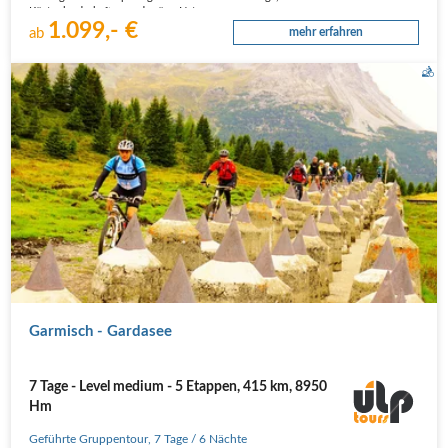
Küstenlandschaften und grüne Natur.
1.099,- €
Die Anforderungen
ab
mehr erfahren
Du fährst regelmäßig Fahrrad,…
Durch alte Panzersperren über den Plamorter Boden.
Garmisch - Gardasee
7 Tage - Level medium - 5 Etappen, 415 km, 8950
Hm
Geführte Gruppentour
,
7 Tage
/ 6 Nächte