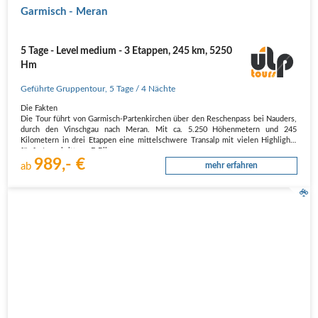
Garmisch - Meran
5 Tage - Level medium - 3 Etappen, 245 km, 5250
Hm
Geführte Gruppentour
,
5 Tage
/ 4 Nächte
Die Fakten
Die Tour führt von Garmisch-Partenkirchen über den Reschenpass bei Nauders,
durch den Vinschgau nach Meran. Mit ca. 5.250 Höhenmetern und 245
Kilometern in drei Etappen eine mittelschwere Transalp mit vielen Highlights
für fortgeschrittene E-Biker.
989,- €
Die Anforderungen
ab
mehr erfahren
Die Route verläuft…