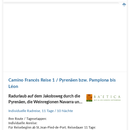
Camino Francés Reise 1 / Pyrenäen bzw. Pamplona bis
Léon
Radurlaub auf dem Jakobsweg durch die
Pyrenäen, die Weinregionen Navarra und
Rioja sowie die spanische Meseta
Individuelle Radreise
,
11 Tage
/ 10 Nächte
zwischen Burgos und León
Ihre Route / Tagesetappen:
Individuelle Anreise:
Für Reisebeginn ab St.Jean-Pied-de-Port, Reisedauer 11 Tage: