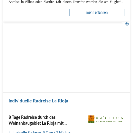
Anreise in Bilbao oder Biarritz: Mit einem Transfer werden Sie am Flughafen
abgeholt, Kosten auf Anfrage.
Anreise in Pamplona: Mit dem Linienbus erreichen Sie ab Pamplona den
mehr erfahren
spanischen Ort…
Individuelle Radreise La Rioja
8 Tage Radreise durch das
Weinanbaugebiet La Rioja mit
wunderschönen Landschaften
Individuelle Radreise
,
8 Tage
/ 7 Nächte