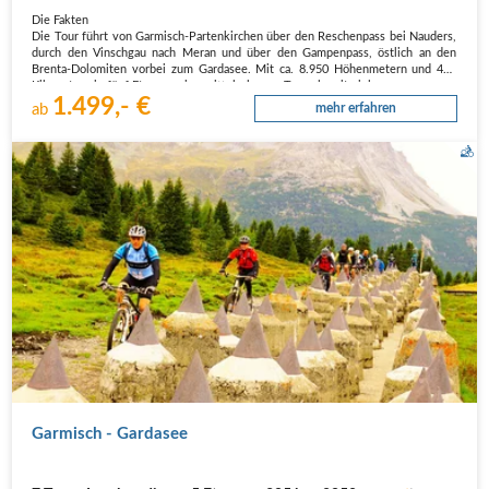
Die Fakten
Die Tour führt von Garmisch-Partenkirchen über den Reschenpass bei Nauders,
durch den Vinschgau nach Meran und über den Gampenpass, östlich an den
Brenta-Dolomiten vorbei zum Gardasee. Mit ca. 8.950 Höhenmetern und 415
Kilometern in fünf Etappen eine mittelschwere Transalp mit vielen…
1.499,- €
ab
mehr erfahren
Durch alte Panzersperren über den Plamorter Boden.
Garmisch - Gardasee