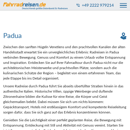
+49 2222 979214
Padua
Zwischen den sanften Hügeln Venetiens und den prachtvollen Kanälen der alten
Handelsstadt erwartet Sie ein unvergleichliches Erlebnis: Radreisen in Padua
verbinden Bewegung, Genuss und Komfort zu einem Urlaub voller Entspannung
und Inspiration. Entdecken Sie auf Ihrer Fahrradtour durch Padua nicht nur die
architektonischen Meisterwerke und prachtvollen Plätze, sondern auch die
kulinarischen Schätze der Region – begleitet von einem erfahrenen Team, das
jede Etappe bis ins Detail organisiert.
Unsere Radreise durch Padua führt Sie abseits überfüllter Straßen hinein in das
authentische Italien. Historische Villen, üppige Weinberge und duftende
Zitronenhaine bilden die Kulisse für eine Reise, die Körper und Geist
gleichermaßen belebt. Dabei müssen Sie sich um nichts kümmern:
Gepäcktransport, Hotels mit erstklassigem Komfort und kompetente Reiseleitung
sorgen dafür, dass Sie sich ganz auf das Erlebnis konzentrieren können.
Genießen Sie die Leichtigkeit einer perfekt geplanten Reise, die Bewegung mit
Entspannung, Entdeckung mit Stil und Aktivität mit Genuss vereint. Starten Sie