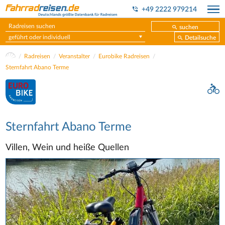
+49 2222 979214
suchen
geführt oder individuell
Detailsuche
Radreisen
Veranstalter
Eurobike Radreisen
Sternfahrt Abano Terme
Sternfahrt Abano Terme
Villen, Wein und heiße Quellen