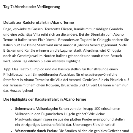
Tag 7: Abreise oder Verlängerung
Details zur Radsternfahrt in Abano Terme
Enge, verwinkelte Gassen, Terracotta Fliesen, Kanäle mit unzähligen Gondeln
und eine prächtige Villa reiht sich an die andere. Bei der Sternfahrt um Abano
Terme ist italienisches Flair überall. Besonders an Tag drei in Chioggia erleben Sie
Italien pur! Die kleine Stadt wird nicht umsonst „kleines Venedig“ genannt. Viele
Brücken und Kanäle erinnern an die Lagunenstadt. Allerdings wird Chioggia
noch als Geheimjuwel im Norden Italiens gehandelt und somit einen Besuch
wert. Jeden Tag erleben Sie ein weiteres Highlight.
Tipp:
Das Teatro Olimpico und die Basilica stellen für Kunstfreunde einen
Pflichtbesuch dar! Ein gebührender Abschluss für eine außergewöhnliche
Sternfahrt in Abano Terme ist die Villa dei Vescovi. Genießen Sie ein Picknick auf
der Terrasse mit herrlichem Rotwein, Bruschetta und Oliven! Da kann einem nur
das Herz aufgehen!
Die Highlights der Radsternfahrt in Abano Terme
Sehenswerte Vulkankegeln:
Schon von den knapp 100 erloschenen
Vulkanen in den Euganeischen Hügeln gehört? Wie kleine
Maulwurfshügeln ragen sie aus der platten Poebene empor und stellen
ein einzigartiges Landschaftsbild dar. Überzeugen Sie sich selbst!
Wasserstraße durch Padua:
Die Straßen bilden ein geniales Geflecht rund