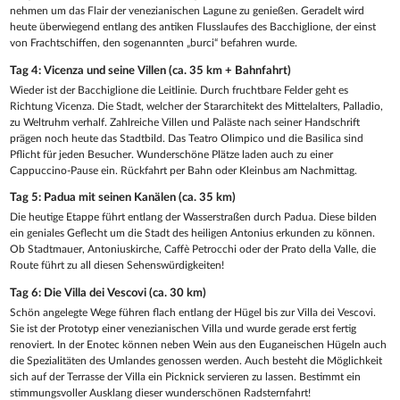
nehmen um das Flair der venezianischen Lagune zu genießen. Geradelt wird
heute überwiegend entlang des antiken Flusslaufes des Bacchiglione, der einst
von Frachtschiffen, den sogenannten „burci“ befahren wurde.
Tag 4: Vicenza und seine Villen (ca. 35 km + Bahnfahrt)
Wieder ist der Bacchiglione die Leitlinie. Durch fruchtbare Felder geht es
Richtung Vicenza. Die Stadt, welcher der Stararchitekt des Mittelalters, Palladio,
zu Weltruhm verhalf. Zahlreiche Villen und Paläste nach seiner Handschrift
prägen noch heute das Stadtbild. Das Teatro Olimpico und die Basilica sind
Pflicht für jeden Besucher. Wunderschöne Plätze laden auch zu einer
Cappuccino-Pause ein. Rückfahrt per Bahn oder Kleinbus am Nachmittag.
Tag 5: Padua mit seinen Kanälen (ca. 35 km)
Die heutige Etappe führt entlang der Wasserstraßen durch Padua. Diese bilden
ein geniales Geflecht um die Stadt des heiligen Antonius erkunden zu können.
Ob Stadtmauer, Antoniuskirche, Caffè Petrocchi oder der Prato della Valle, die
Route führt zu all diesen Sehenswürdigkeiten!
Tag 6: Die Villa dei Vescovi (ca. 30 km)
Schön angelegte Wege führen flach entlang der Hügel bis zur Villa dei Vescovi.
Sie ist der Prototyp einer venezianischen Villa und wurde gerade erst fertig
renoviert. In der Enotec können neben Wein aus den Euganeischen Hügeln auch
die Spezialitäten des Umlandes genossen werden. Auch besteht die Möglichkeit
sich auf der Terrasse der Villa ein Picknick servieren zu lassen. Bestimmt ein
stimmungsvoller Ausklang dieser wunderschönen Radsternfahrt!