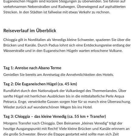
Euganeischen Hügeln sind kürzere Steigungen zu überwinden. Sie fahren auf
verkehrsarmen Nebenstraßen und Radwegen. Überwiegend auf asphaltierten
Strecken. In den Städten ist fallweise mit etwas Verkehr zu rechnen.
Reiseverlauf im Überblick
Chioggia gilt in Norditalien als Venedigs kleine Schwester, spazieren Sie über die
Brücken und Kanäle. Durch Padua lohnt sich eine Entdeckungsreise entlang der
Wasserstraße und in den Euganeischen Hügeln warten erloschene Vulkane.
Tag 1: Anreise nach Abano Terme
Genießen Sie bereits am Anreisetag die Annehmlichkeiten des Hotels.
Tag 2: Die Euganeischen Hügel (ca. 45 km)
Rundfahrt durch den Nationalpark der Vulkankegel des Thermenlandes. Über
sanfte Hügel mit herrlichen Ausblicken bis in die mittelalterliche Perle Arqua
Petrarca. Enge, verwinkelte Gassen sorgen hier für so manch eine Überraschung.
Wieder zurück auf wunderschönen Wegen bis ins Hotel.
Tag 3: Chioggia – das kleine Venedig (ca. 55 km + Transfer)
Morgens Transfer nach Chioggia. Den Beinamen „kleines Venedig“ trägt der
heutige Ausgangspunkt mit Recht! Viele kleine Brücken und Kanäle erinnern an
die große Schwester. Bevor die Etappe gestartet wird sollte man sich Zeit