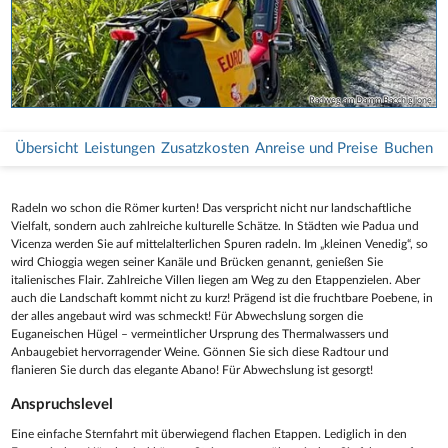
Radweg am Damm Bacchiglione
Übersicht
Leistungen
Zusatzkosten
Anreise und Preise
Buchen
Radeln wo schon die Römer kurten! Das verspricht nicht nur landschaftliche
Vielfalt, sondern auch zahlreiche kulturelle Schätze. In Städten wie Padua und
Vicenza werden Sie auf mittelalterlichen Spuren radeln. Im „kleinen Venedig“, so
wird Chioggia wegen seiner Kanäle und Brücken genannt, genießen Sie
italienisches Flair. Zahlreiche Villen liegen am Weg zu den Etappenzielen. Aber
auch die Landschaft kommt nicht zu kurz! Prägend ist die fruchtbare Poebene, in
der alles angebaut wird was schmeckt! Für Abwechslung sorgen die
Euganeischen Hügel – vermeintlicher Ursprung des Thermalwassers und
Anbaugebiet hervorragender Weine. Gönnen Sie sich diese Radtour und
flanieren Sie durch das elegante Abano! Für Abwechslung ist gesorgt!
Anspruchslevel
Eine einfache Sternfahrt mit überwiegend flachen Etappen. Lediglich in den