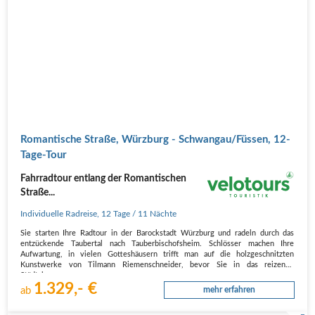
Romantische Straße, Würzburg - Schwangau/Füssen, 12-
Tage-Tour
Fahrradtour entlang der Romantischen
Straße...
Individuelle Radreise
,
12 Tage
/ 11 Nächte
Sie starten Ihre Radtour in der Barockstadt Würzburg und radeln durch das
entzückende Taubertal nach Tauberbischofsheim. Schlösser machen Ihre
Aufwartung, in vielen Gotteshäusern trifft man auf die holzgeschnitzten
Kunstwerke von Tilmann Riemenschneider, bevor Sie in das reizende
Städtchen…
1.329,- €
ab
mehr erfahren