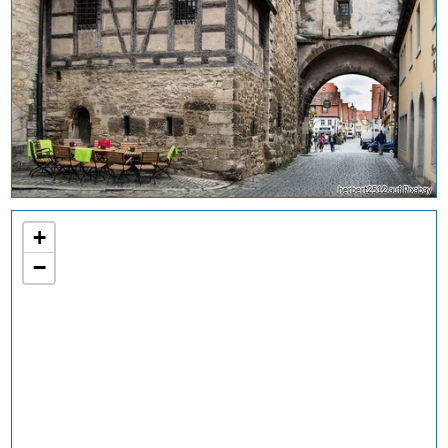
herbert2512 auf Pixabay
+
−