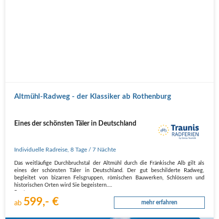
Altmühl-Radweg - der Klassiker ab Rothenburg
Eines der schönsten Täler in Deutschland
Individuelle Radreise
,
8 Tage
/ 7 Nächte
Das weitläufige Durchbruchstal der Altmühl durch die Fränkische Alb gilt als
eines der schönsten Täler in Deutschland. Der gut beschilderte Radweg,
begleitet von bizarren Felsgruppen, römischen Bauwerken, Schlössern und
historischen Orten wird Sie begeistern.
Route
599,- €
1. Tag, Anreise
ab
mehr erfahren
Nach Rothenburg ob…