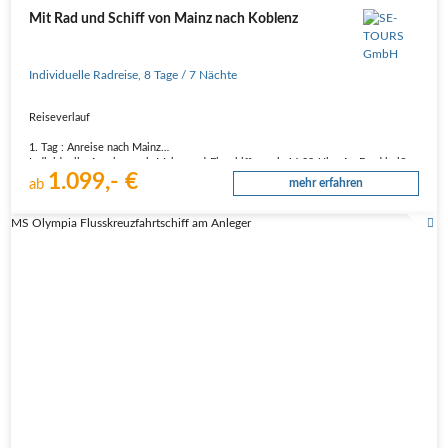
Mit Rad und Schiff von Mainz nach Koblenz
Individuelle Radreise
,
8 Tage
/ 7 Nächte
Reiseverlauf
1. Tag : Anreise nach Mainz
Individuelle Anreise nach Mainz und Einschiffung ab 16:00 Uhr. An Bord heißen
1.099,- €
Sie der Kapitän und seine Crew sowie Ihr Bordreiseleiter herzlich willkommen.
ab
mehr erfahren
2. Tag : Mainz - Nierstein - Worms (Radtour Mainz - Nierstein ca. 17 - 26 km
Schifffahrt Nierstein -…
MS Olympia Flusskreuzfahrtschiff am Anleger