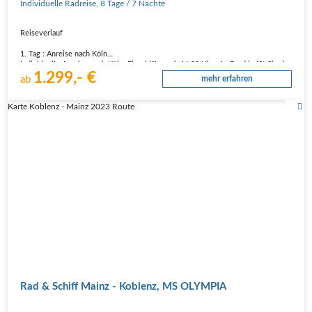
Individuelle Radreise
,
8 Tage
/ 7 Nächte
Reiseverlauf
1. Tag : Anreise nach Köln
Individuelle Anreise nach Köln. Einschiffung ab 16:00 Uhr. An Bord heißt Sie der
1.299,- €
Kapitän und seine Crew, sowie Ihr Bordreiseleiter herzlich willkommen.
ab
mehr erfahren
2. Tag : Köln – Bonn (Radtour ca. 37 km)
Nehmen Sie sich vor Ihrer Radtour die Zeit für einen kleinen…
Karte Koblenz - Mainz 2023 Route
Rad & Schiff Mainz - Koblenz, MS OLYMPIA