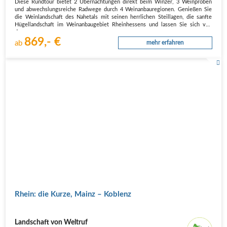
Diese Rundtour bietet 2 Übernachtungen direkt beim Winzer, 3 Weinproben
und abwechslungsreiche Radwege durch 4 Weinanbauregionen. Genießen Sie
die Weinlandschaft des Nahetals mit seinen herrlichen Steillagen, die sanfte
Hügellandschaft im Weinanbaugebiet Rheinhessens und lassen Sie sich von
den…
869,- €
ab
mehr erfahren
Rhein: die Kurze, Mainz – Koblenz
Landschaft von Weltruf