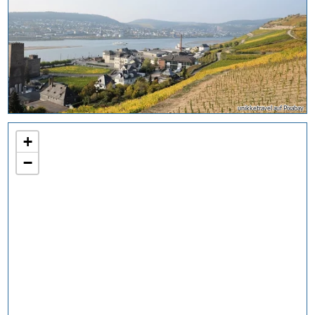
unikketravel auf Pixabay
+
−