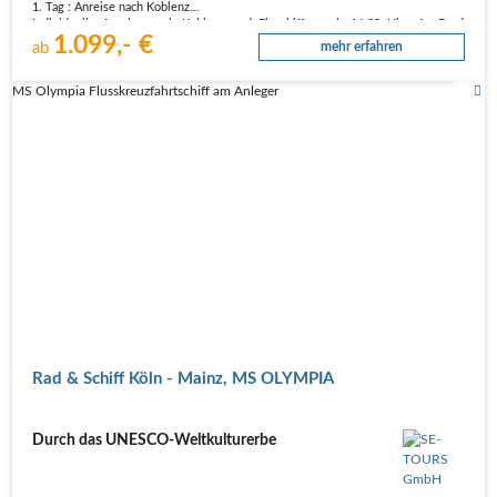
1. Tag : Anreise nach Koblenz
Individuelle Anreise nach Koblenz und Einschiffung ab 16:00 Uhr. An Bord
1.099,- €
heißen Sie der Kapitän und seine Crew sowie Ihr Bordreiseleiter herzlich
ab
mehr erfahren
willkommen.
2. Tag : Koblenz - Boppard (Radtour ca. 23 km)
MS Olympia Flusskreuzfahrtschiff am Anleger
Sie beginnen Ihre erste Radtour am Tor zum oberen…
Rad & Schiff Köln - Mainz, MS OLYMPIA
Durch das UNESCO-Weltkulturerbe