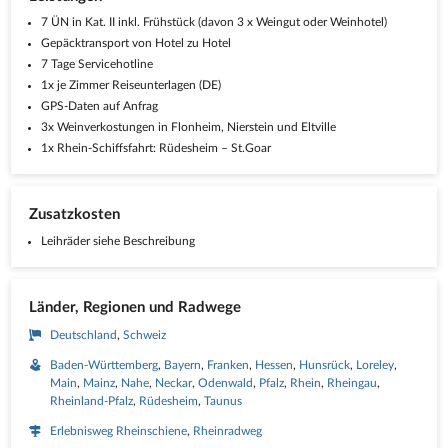
7 ÜN in Kat. II inkl. Frühstück (davon 3 x Weingut oder Weinhotel)
Gepäcktransport von Hotel zu Hotel
7 Tage Servicehotline
1x je Zimmer Reiseunterlagen (DE)
GPS-Daten auf Anfrag
3x Weinverkostungen in Flonheim, Nierstein und Eltville
1x Rhein-Schiffsfahrt: Rüdesheim – St.Goar
Zusatzkosten
Leihräder siehe Beschreibung
Länder, Regionen und Radwege
Deutschland
Schweiz
Baden-Württemberg
Bayern
Franken
Hessen
Hunsrück
Loreley
Main
Mainz
Nahe
Neckar
Odenwald
Pfalz
Rhein
Rheingau
Rheinland-Pfalz
Rüdesheim
Taunus
Erlebnisweg Rheinschiene
Rheinradweg