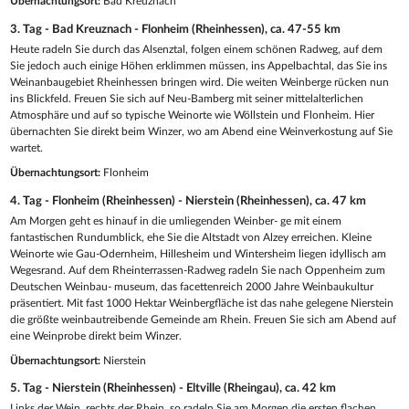
Übernachtungsort:
Bad Kreuznach
3. Tag - Bad Kreuznach - Flonheim (Rheinhessen), ca. 47-55 km
Heute radeln Sie durch das Alsenztal, folgen einem schönen Radweg, auf dem
Sie jedoch auch einige Höhen erklimmen müssen, ins Appelbachtal, das Sie ins
Weinanbaugebiet Rheinhessen bringen wird. Die weiten Weinberge rücken nun
ins Blickfeld. Freuen Sie sich auf Neu-Bamberg mit seiner mittelalterlichen
Atmosphäre und auf so typische Weinorte wie Wöllstein und Flonheim. Hier
übernachten Sie direkt beim Winzer, wo am Abend eine Weinverkostung auf Sie
wartet.
Übernachtungsort:
Flonheim
4. Tag - Flonheim (Rheinhessen) - Nierstein (Rheinhessen), ca. 47 km
Am Morgen geht es hinauf in die umliegenden Weinber- ge mit einem
fantastischen Rundumblick, ehe Sie die Altstadt von Alzey erreichen. Kleine
Weinorte wie Gau-Odernheim, Hillesheim und Wintersheim liegen idyllisch am
Wegesrand. Auf dem Rheinterrassen-Radweg radeln Sie nach Oppenheim zum
Deutschen Weinbau- museum, das facettenreich 2000 Jahre Weinbaukultur
präsentiert. Mit fast 1000 Hektar Weinbergfläche ist das nahe gelegene Nierstein
die größte weinbautreibende Gemeinde am Rhein. Freuen Sie sich am Abend auf
eine Weinprobe direkt beim Winzer.
Übernachtungsort:
Nierstein
5. Tag - Nierstein (Rheinhessen) - Eltville (Rheingau), ca. 42 km
Links der Wein, rechts der Rhein, so radeln Sie am Morgen die ersten flachen