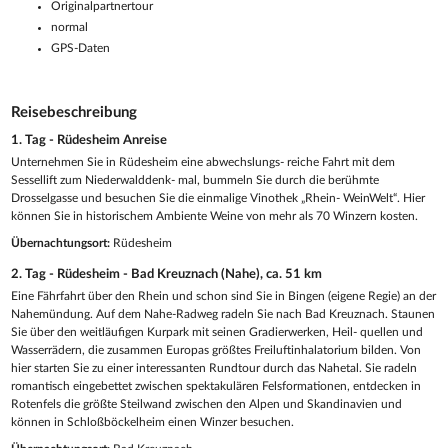
Originalpartnertour
normal
GPS-Daten
Reisebeschreibung
1. Tag - Rüdesheim Anreise
Unternehmen Sie in Rüdesheim eine abwechslungs- reiche Fahrt mit dem
Sessellift zum Niederwalddenk- mal, bummeln Sie durch die berühmte
Drosselgasse und besuchen Sie die einmalige Vinothek „Rhein- WeinWelt“. Hier
können Sie in historischem Ambiente Weine von mehr als 70 Winzern kosten.
Übernachtungsort:
Rüdesheim
2. Tag - Rüdesheim - Bad Kreuznach (Nahe), ca. 51 km
Eine Fährfahrt über den Rhein und schon sind Sie in Bingen (eigene Regie) an der
Nahemündung. Auf dem Nahe-Radweg radeln Sie nach Bad Kreuznach. Staunen
Sie über den weitläufigen Kurpark mit seinen Gradierwerken, Heil- quellen und
Wasserrädern, die zusammen Europas größtes Freiluftinhalatorium bilden. Von
hier starten Sie zu einer interessanten Rundtour durch das Nahetal. Sie radeln
romantisch eingebettet zwischen spektakulären Felsformationen, entdecken in
Rotenfels die größte Steilwand zwischen den Alpen und Skandinavien und
können in Schloßböckelheim einen Winzer besuchen.