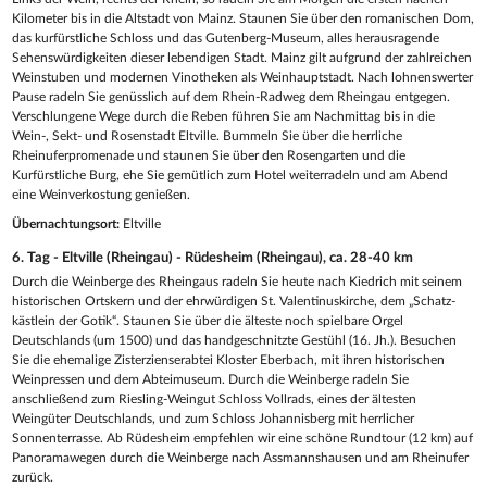
Kilometer bis in die Altstadt von Mainz. Staunen Sie über den romanischen Dom,
das kurfürstliche Schloss und das Gutenberg-Museum, alles herausragende
Sehenswürdigkeiten dieser lebendigen Stadt. Mainz gilt aufgrund der zahlreichen
Weinstuben und modernen Vinotheken als Weinhauptstadt. Nach lohnenswerter
Pause radeln Sie genüsslich auf dem Rhein-Radweg dem Rheingau entgegen.
Verschlungene Wege durch die Reben führen Sie am Nachmittag bis in die
Wein-, Sekt- und Rosenstadt Eltville. Bummeln Sie über die herrliche
Rheinuferpromenade und staunen Sie über den Rosengarten und die
Kurfürstliche Burg, ehe Sie gemütlich zum Hotel weiterradeln und am Abend
eine Weinverkostung genießen.
Übernachtungsort:
Eltville
6. Tag - Eltville (Rheingau) - Rüdesheim (Rheingau), ca. 28-40 km
Durch die Weinberge des Rheingaus radeln Sie heute nach Kiedrich mit seinem
historischen Ortskern und der ehrwürdigen St. Valentinuskirche, dem „Schatz-
kästlein der Gotik“. Staunen Sie über die älteste noch spielbare Orgel
Deutschlands (um 1500) und das handgeschnitzte Gestühl (16. Jh.). Besuchen
Sie die ehemalige Zisterzienserabtei Kloster Eberbach, mit ihren historischen
Weinpressen und dem Abteimuseum. Durch die Weinberge radeln Sie
anschließend zum Riesling-Weingut Schloss Vollrads, eines der ältesten
Weingüter Deutschlands, und zum Schloss Johannisberg mit herrlicher
Sonnenterrasse. Ab Rüdesheim empfehlen wir eine schöne Rundtour (12 km) auf
Panoramawegen durch die Weinberge nach Assmannshausen und am Rheinufer
zurück.