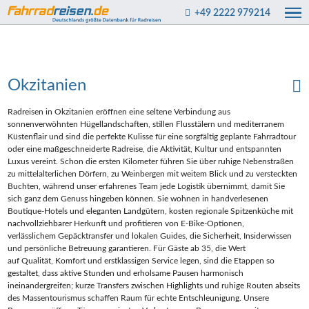
+49 2222 979214
Okzitanien
Radreisen in Okzitanien eröffnen eine seltene Verbindung aus
sonnenverwöhnten Hügellandschaften, stillen Flusstälern und mediterranem
Küstenflair und sind die perfekte Kulisse für eine sorgfältig geplante Fahrradtour
oder eine maßgeschneiderte Radreise, die Aktivität, Kultur und entspannten
Luxus vereint. Schon die ersten Kilometer führen Sie über ruhige Nebenstraßen
zu mittelalterlichen Dörfern, zu Weinbergen mit weitem Blick und zu versteckten
Buchten, während unser erfahrenes Team jede Logistik übernimmt, damit Sie
sich ganz dem Genuss hingeben können. Sie wohnen in handverlesenen
Boutique‑Hotels und eleganten Landgütern, kosten regionale Spitzenküche mit
nachvollziehbarer Herkunft und profitieren von E‑Bike‑Optionen,
verlässlichem Gepäcktransfer und lokalen Guides, die Sicherheit, Insiderwissen
und persönliche Betreuung garantieren. Für Gäste ab 35, die Wert
auf Qualität, Komfort und erstklassigen Service legen, sind die Etappen so
gestaltet, dass aktive Stunden und erholsame Pausen harmonisch
ineinandergreifen; kurze Transfers zwischen Highlights und ruhige Routen abseits
des Massentourismus schaffen Raum für echte Entschleunigung. Unsere