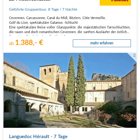
Geführte Gruppentour
,
8 Tage
/ 7 Nächte
Cevennen, Carcassonne, Canal du Midi, Béziers, Côte Vermeille,
Golf du Lion, spektakuläre Galamus -Schlucht
Eine spektakuläre Reise voller Glanzpunkte: die majestätischen Tarnschluchten,
die rauen und doch romantischen Cevennen, die sanften Ausläufer der östlichen
Pyrenäen, die eindrucksvolle Altstadt…
1.388,- €
ab
mehr erfahren
Languedoc Hérault - 7 Tage