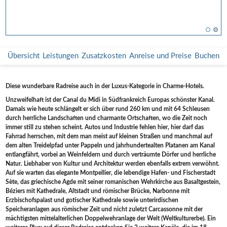
Übersicht
Leistungen
Zusatzkosten
Anreise und Preise
Buchen
Diese wunderbare Radreise auch in der Luxus-Kategorie in Charme-Hotels.
Unzweifelhaft ist der Canal du Midi in Südfrankreich Europas schönster Kanal.
Damals wie heute schlängelt er sich über rund 260 km und mit 64 Schleusen
durch herrliche Landschaften und charmante Ortschaften, wo die Zeit noch
immer still zu stehen scheint. Autos und Industrie fehlen hier, hier darf das
Fahrrad herrschen, mit dem man meist auf kleinen Straßen und manchmal auf
dem alten Treidelpfad unter Pappeln und jahrhundertealten Platanen am Kanal
entlangfährt, vorbei an Weinfeldern und durch verträumte Dörfer und herrliche
Natur. Liebhaber von Kultur und Architektur werden ebenfalls extrem verwöhnt.
Auf sie warten das elegante Montpellier, die lebendige Hafen- und Fischerstadt
Sète, das griechische Agde mit seiner romanischen Wehrkirche aus Basaltgestein,
Béziers mit Kathedrale, Altstadt und römischer Brücke, Narbonne mit
Erzbischofspalast und gotischer Kathedrale sowie unterirdischen
Speicheranlagen aus römischer Zeit und nicht zuletzt Carcassonne mit der
mächtigsten mittelalterlichen Doppelwehranlage der Welt (Weltkulturerbe). Ein