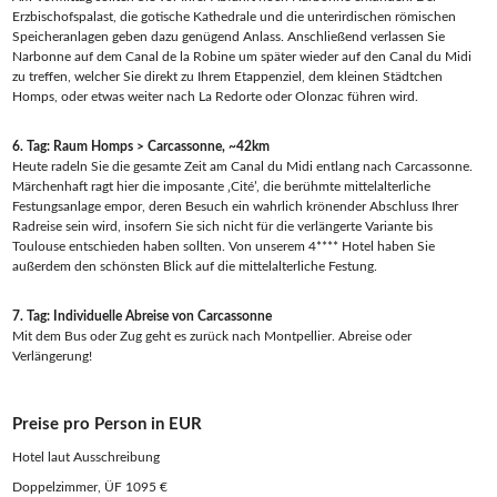
Erzbischofspalast, die gotische Kathedrale und die unterirdischen römischen
Speicheranlagen geben dazu genügend Anlass. Anschließend verlassen Sie
Narbonne auf dem Canal de la Robine um später wieder auf den Canal du Midi
zu treffen, welcher Sie direkt zu Ihrem Etappenziel, dem kleinen Städtchen
Homps, oder etwas weiter nach La Redorte oder Olonzac führen wird.
6. Tag: Raum Homps > Carcassonne, ~42km
Heute radeln Sie die gesamte Zeit am Canal du Midi entlang nach Carcassonne.
Märchenhaft ragt hier die imposante ‚Cité’, die berühmte mittelalterliche
Festungsanlage empor, deren Besuch ein wahrlich krönender Abschluss Ihrer
Radreise sein wird, insofern Sie sich nicht für die verlängerte Variante bis
Toulouse entschieden haben sollten. Von unserem 4**** Hotel haben Sie
außerdem den schönsten Blick auf die mittelalterliche Festung.
7. Tag: Individuelle Abreise von Carcassonne
Mit dem Bus oder Zug geht es zurück nach Montpellier. Abreise oder
Verlängerung!
Preise pro Person in EUR
Hotel laut Ausschreibung
Doppelzimmer, ÜF 1095 €