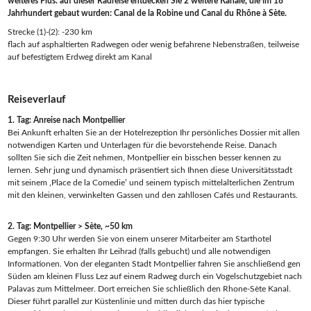
weiteres Plus: auf dieser Radreise entdecken Sie 2 weitere Kanäle, die im 18
Jahrhundert gebaut wurden: Canal de la Robine und Canal du Rhône à Sète.
Strecke (1)-(2): -230 km
flach auf asphaltierten Radwegen oder wenig befahrene Nebenstraßen, teilweise
auf befestigtem Erdweg direkt am Kanal
Reiseverlauf
1. Tag: Anreise nach Montpellier
Bei Ankunft erhalten Sie an der Hotelrezeption Ihr persönliches Dossier mit allen
notwendigen Karten und Unterlagen für die bevorstehende Reise. Danach
sollten Sie sich die Zeit nehmen, Montpellier ein bisschen besser kennen zu
lernen. Sehr jung und dynamisch präsentiert sich Ihnen diese Universitätsstadt
mit seinem ‚Place de la Comedie’ und seinem typisch mittelalterlichen Zentrum
mit den kleinen, verwinkelten Gassen und den zahllosen Cafés und Restaurants.
2. Tag: Montpellier > Sète, ~50 km
Gegen 9:30 Uhr werden Sie von einem unserer Mitarbeiter am Starthotel
empfangen. Sie erhalten Ihr Leihrad (falls gebucht) und alle notwendigen
Informationen. Von der eleganten Stadt Montpellier fahren Sie anschließend gen
Süden am kleinen Fluss Lez auf einem Radweg durch ein Vogelschutzgebiet nach
Palavas zum Mittelmeer. Dort erreichen Sie schließlich den Rhone-Sète Kanal.
Dieser führt parallel zur Küstenlinie und mitten durch das hier typische