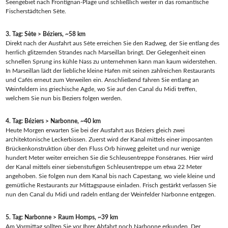
Seengebiet nach Frontignan-Plage und schließlich weiter in das romantische
Fischerstädtchen Sète.
3. Tag: Sète > Béziers, ~58 km
Direkt nach der Ausfahrt aus Sète erreichen Sie den Radweg, der Sie entlang des
herrlich glitzernden Strandes nach Marseillan bringt. Der Gelegenheit einen
schnellen Sprung ins kühle Nass zu unternehmen kann man kaum widerstehen.
In Marseillan lädt der liebliche kleine Hafen mit seinen zahlreichen Restaurants
und Cafés erneut zum Verweilen ein. Anschließend fahren Sie entlang an
Weinfeldern ins griechische Agde, wo Sie auf den Canal du Midi treffen,
welchem Sie nun bis Beziers folgen werden.
4. Tag: Béziers > Narbonne, ~40 km
Heute Morgen erwarten Sie bei der Ausfahrt aus Béziers gleich zwei
architektonische Leckerbissen. Zuerst wird der Kanal mittels einer imposanten
Brückenkonstruktion über den Fluss Orb hinweg geleitet und nur wenige
hundert Meter weiter erreichen Sie die Schleusentreppe Fonséranes. Hier wird
der Kanal mittels einer siebenstufigen Schleusentreppe um etwa 22 Meter
angehoben. Sie folgen nun dem Kanal bis nach Capestang, wo viele kleine und
gemütliche Restaurants zur Mittagspause einladen. Frisch gestärkt verlassen Sie
nun den Canal du Midi und radeln entlang der Weinfelder Narbonne entgegen.
5. Tag: Narbonne > Raum Homps, ~39 km
Am Vormittag sollten Sie vor Ihrer Abfahrt noch Narbonne erkunden. Der